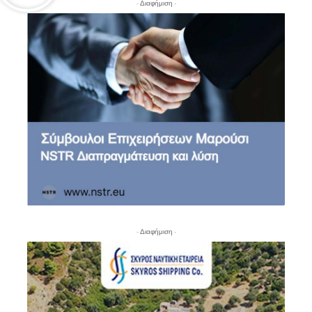
- Διαφήμιση -
- Διαφήμιση -