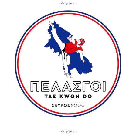
- Διαφήμιση -
- Διαφήμιση -