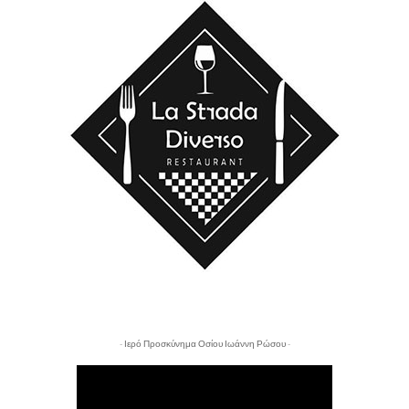
- Ιερό Προσκύνημα Οσίου Ιωάννη Ρώσου -