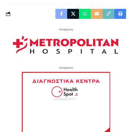
- Διαφήμιση -
- Διαφήμιση -