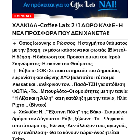
ΚΟΙΝΩΝΊΑ
ΧΑΛΚΙΔΑ-Coffee Lab: 2+1 ΔΩΡΟ ΚΑΦΕ- Η
ΝΕΑ ΠΡΟΣΦΟΡΑ ΠΟΥ ΔΕΝ ΧΑΝΕΤΑΙ!
Όσιος Ιωάννης o Ρώσσος: Η στιγμή του θαύματος
με την βροχή, εν μέσω καύσωνα και φωτιάς (Βίντεο)-
Η δέηση-Η διάσωση του Προκοπίου και του Ιερού
Σκηνώματος-Η εικόνα του Θαύματος
Εύβοια-ΣΟΚ: Σε ποια υπηρεσία του Δημοσίου,
εμφανίστηκαν αίφνης ΔΥΟ βαλιτσάτοι τύποι με
Passat και.. ανέκριναν τον… Πασά-ΤΖΗ για υπόθεση
ΦΩΤΙΑ;-Το… Μπουρλότο-Οι ομοιότητες με την ταινία
“Η Λίζα και η Άλλη” και η κατάληξη με την ταινία, Ηλία
Ρίχτο… (Βίντεο)
Χαλκίδα: Η…”Έξυπνη Πόλη” της Βάκα- Σκαμμένοι
δρόμοι τον Αύγουστο-Ράβε, ξήλωνε -Το …Ψηφιακό
αποτύπωμα της Έλενας-Δεν άλλαξαν τους αγωγούς
στην ανάπλαση- Θα το κάνουν τώρα-Αναζητείται
Τσίπα…