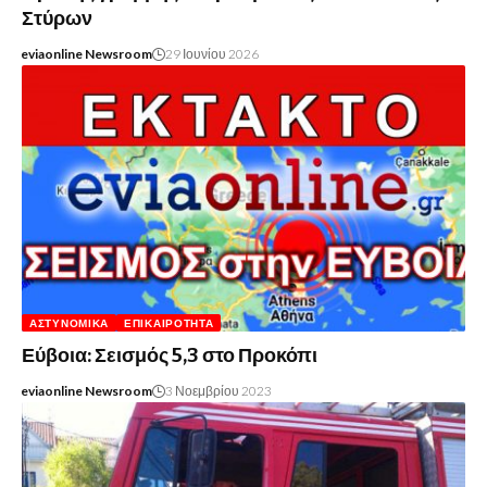
Στύρων
eviaonline Newsroom
29 Ιουνίου 2026
ΑΣΤΥΝΟΜΙΚΆ
ΕΠΙΚΑΙΡΌΤΗΤΑ
Εύβοια: Σεισμός 5,3 στο Προκόπι
eviaonline Newsroom
3 Νοεμβρίου 2023