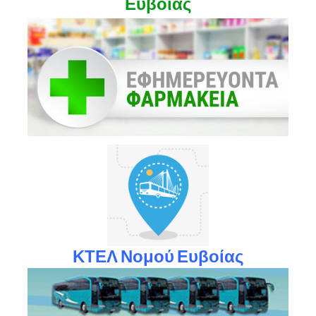
Ευβοίας
ΚΤΕΛ Νομού Ευβοίας