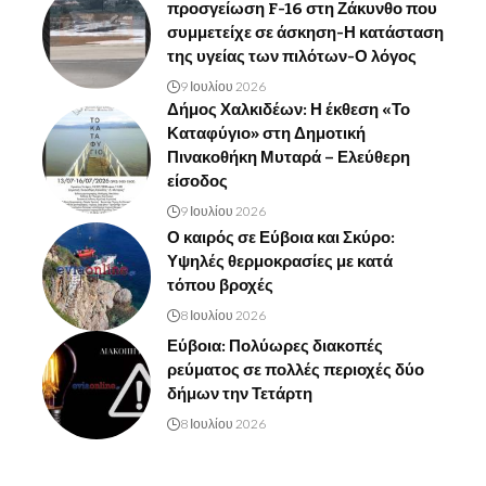
προσγείωση F-16 στη Ζάκυνθο που
συμμετείχε σε άσκηση-Η κατάσταση
της υγείας των πιλότων-Ο λόγος
9 Ιουλίου 2026
Δήμος Χαλκιδέων: Η έκθεση «Το
Καταφύγιο» στη Δημοτική
Πινακοθήκη Μυταρά – Ελεύθερη
είσοδος
9 Ιουλίου 2026
Ο καιρός σε Εύβοια και Σκύρο:
Υψηλές θερμοκρασίες με κατά
τόπου βροχές
8 Ιουλίου 2026
Εύβοια: Πολύωρες διακοπές
ρεύματος σε πολλές περιοχές δύο
δήμων την Τετάρτη
8 Ιουλίου 2026