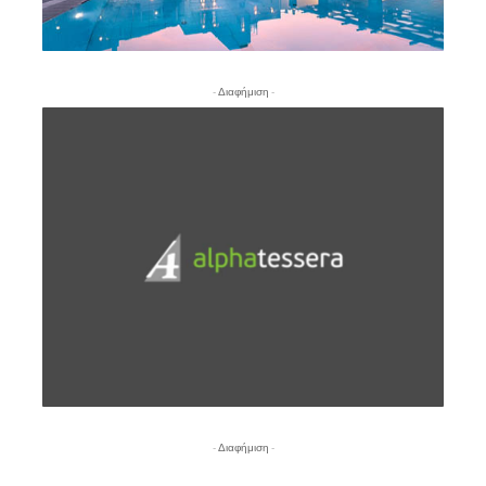
- Διαφήμιση -
- Διαφήμιση -