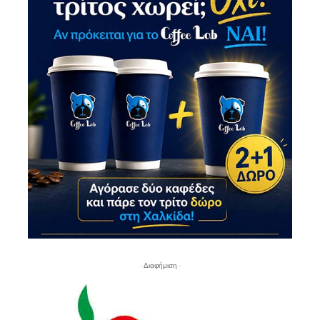
- Διαφήμιση -