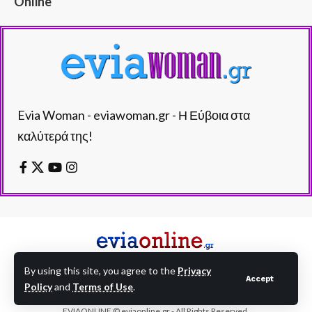
Online
Evia Woman - eviawoman.gr - Η Εύβοια στα
καλύτερά της!
By using this site, you agree to the
Privacy
Accept
Policy
and
Terms of Use
.
EVIAONLINE © eviaonline.gr - All Rights Reserved.