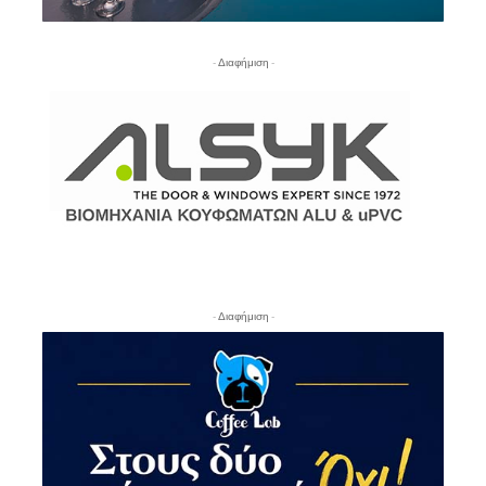
- Διαφήμιση -
- Διαφήμιση -