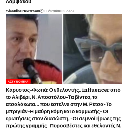
Λαμψάκου
eviaonline Newsroom
11 Αυγούστου 2023
ΑΣΤΥΝΟΜΙΚΆ
Κάρυστος-Φωτιά: Ο εθελοντής.. influencer από
το Αλιβέρι, Ν. Αποστόλου-Τα βίντεο, τα
ατσαλάκωτα… που έστελνε στην Μ. Ρέτσα-Το
μπριγιάν-Η μαύρη κόμη και ο κομμωτής- Οι
ερωτήσεις στον διασώστη, -Οι σεμνοί ήρωες της
πρώτης γραμμής- Πυροσβέστες και εθελοντές Ν.