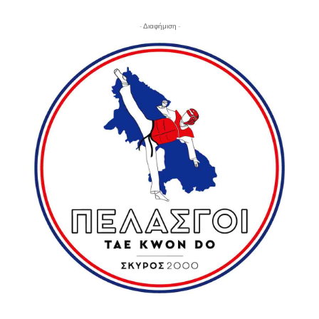
- Διαφήμιση -