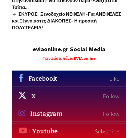
στην ανάπλαση- Θα το κάνουν τώρα-Αναζητείται
Τσίπα…
ΣΚΥΡΟΣ: Ξενοδοχείο ΝΕΦΕΛΗ-Για ΑΝΕΦΕΛΕΣ
και Ξέγνοιαστες ΔΙΑΚΟΠΕΣ- Η προσιτή
ΠΟΛΥΤΕΛΕΙΑ!
eviaonline.gr Social Media
Για να είστε πάντα EVIA online
Facebook
Like
X
Follow
Instagram
Follow
Youtube
Subscribe