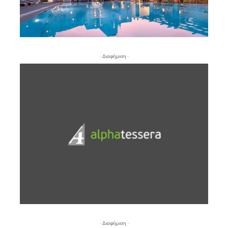
- Διαφήμιση -
- Διαφήμιση -