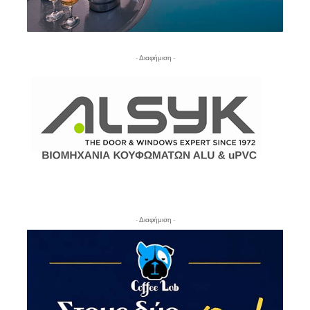
- Διαφήμιση -
- Διαφήμιση -