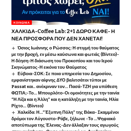
ΚΟΙΝΩΝΊΑ
ΧΑΛΚΙΔΑ-Coffee Lab: 2+1 ΔΩΡΟ ΚΑΦΕ- Η
ΝΕΑ ΠΡΟΣΦΟΡΑ ΠΟΥ ΔΕΝ ΧΑΝΕΤΑΙ!
Όσιος Ιωάννης o Ρώσσος: Η στιγμή του θαύματος
με την βροχή, εν μέσω καύσωνα και φωτιάς (Βίντεο)-
Η δέηση-Η διάσωση του Προκοπίου και του Ιερού
Σκηνώματος-Η εικόνα του Θαύματος
Εύβοια-ΣΟΚ: Σε ποια υπηρεσία του Δημοσίου,
εμφανίστηκαν αίφνης ΔΥΟ βαλιτσάτοι τύποι με
Passat και.. ανέκριναν τον… Πασά-ΤΖΗ για υπόθεση
ΦΩΤΙΑ;-Το… Μπουρλότο-Οι ομοιότητες με την ταινία
“Η Λίζα και η Άλλη” και η κατάληξη με την ταινία, Ηλία
Ρίχτο… (Βίντεο)
Χαλκίδα: Η…”Έξυπνη Πόλη” της Βάκα- Σκαμμένοι
δρόμοι τον Αύγουστο-Ράβε, ξήλωνε -Το …Ψηφιακό
αποτύπωμα της Έλενας-Δεν άλλαξαν τους αγωγούς