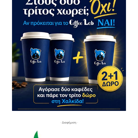
- Διαφήμιση -