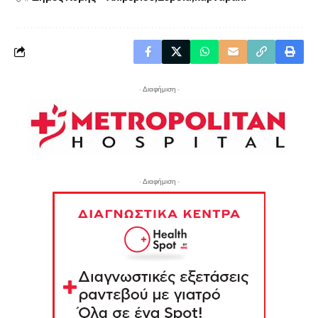
- Διαφήμιση -
- Διαφήμιση -