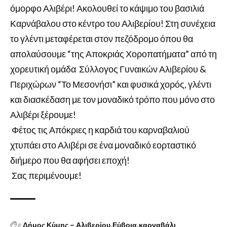
όμορφο Αλιβέρι! Ακολουθεί το κάψιμο του βασιλιά
Καρνάβαλου στο κέντρο του Αλιβερίου! Στη συνέχεια
το γλέντι μεταφέρεται στον πεζόδρομο όπου θα
απολαύσουμε “της Αποκριάς Χοροπατήματα” από τη
χορευτική ομάδα Σύλλογος Γυναικών Αλιβερίου &
Περιχώρων “Το Μεσονήσι” και φυσικά χορός, γλέντι
και διασκέδαση με τον μοναδικό τρόπο που μόνο στο
Αλιβέρι ξέρουμε!
Φέτος τις Απόκριες η καρδιά του καρναβαλιού
χτυπάει στο Αλιβέρι σε ένα μοναδικό εορταστικό
διήμερο που θα αφήσει εποχή!
Σας περιμένουμε!
#
Δήμος Κύμης – Αλιβερίου
Εύβοια
καρναβάλι