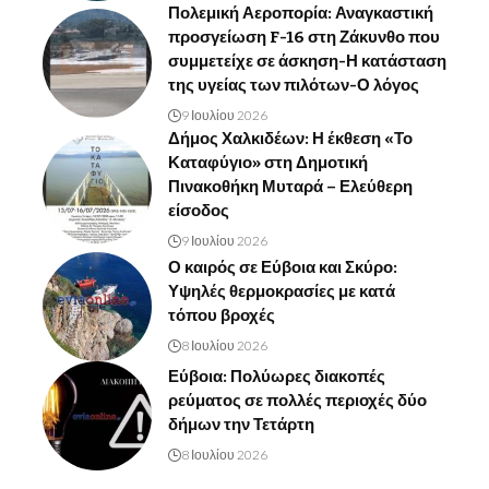
Πολεμική Αεροπορία: Αναγκαστική
προσγείωση F-16 στη Ζάκυνθο που
συμμετείχε σε άσκηση-Η κατάσταση
της υγείας των πιλότων-Ο λόγος
9 Ιουλίου 2026
Δήμος Χαλκιδέων: Η έκθεση «Το
Καταφύγιο» στη Δημοτική
Πινακοθήκη Μυταρά – Ελεύθερη
είσοδος
9 Ιουλίου 2026
Ο καιρός σε Εύβοια και Σκύρο:
Υψηλές θερμοκρασίες με κατά
τόπου βροχές
8 Ιουλίου 2026
Εύβοια: Πολύωρες διακοπές
ρεύματος σε πολλές περιοχές δύο
δήμων την Τετάρτη
8 Ιουλίου 2026