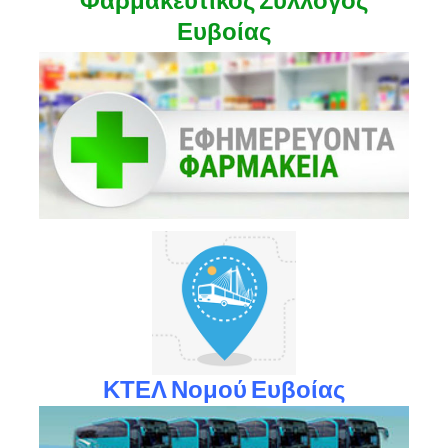
Φαρμακευτικός Σύλλογος
Ευβοίας
ΚΤΕΛ Νομού Ευβοίας