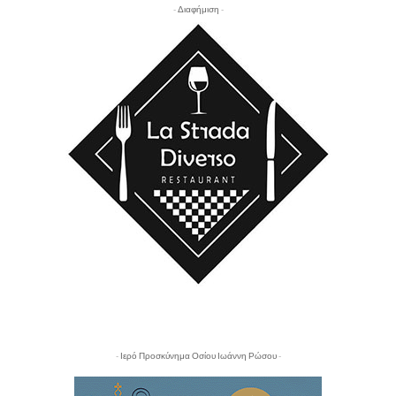
- Διαφήμιση -
- Ιερό Προσκύνημα Οσίου Ιωάννη Ρώσου -