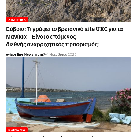
ΑΘΛΗΤΙΚΆ
Εύβοια: Τι γράφει το βρετανικό site UKC για τα
Μανίκια – Είναι ο επόμενος
διεθνής αναρριχητικός προορισμός;
eviaonline Newsroom
4 Νοεμβρίου 2023
ΚΟΙΝΩΝΊΑ