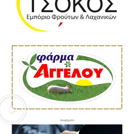
- Διαφήμιση -