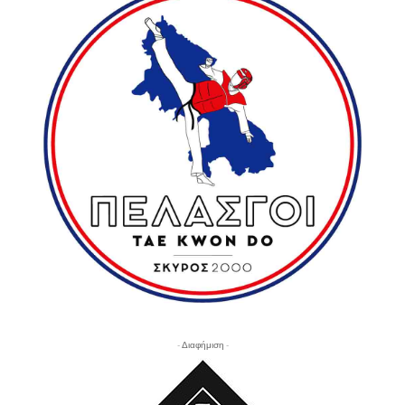
- Διαφήμιση -