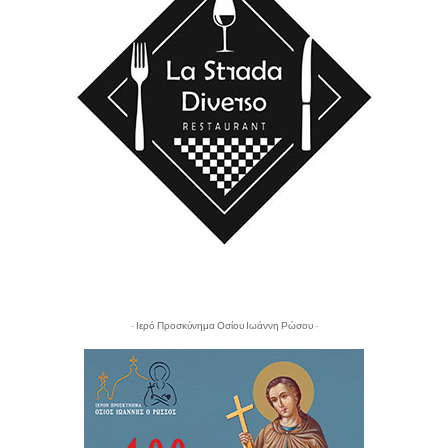
- Ιερό Προσκύνημα Οσίου Ιωάννη Ρώσου -