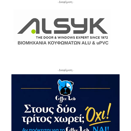
- Διαφήμιση -
- Διαφήμιση -