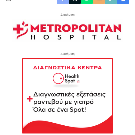
- Διαφήμιση -
- Διαφήμιση -