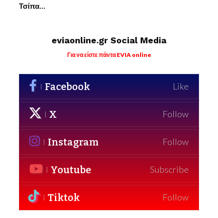
Τσίπα…
eviaonline.gr Social Media
Για να είστε πάντα EVIA online
Facebook
Like
X
Follow
Instagram
Follow
Youtube
Subscribe
Tiktok
Follow