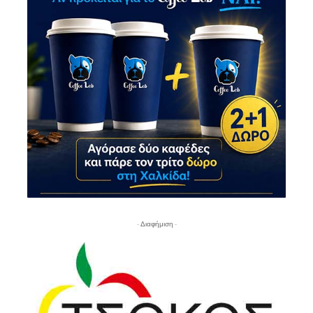
- Διαφήμιση -