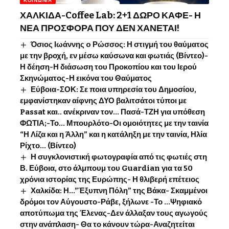
ΧΑΛΚΙΔΑ-Coffee Lab: 2+1 ΔΩΡΟ ΚΑΦΕ- Η
ΝΕΑ ΠΡΟΣΦΟΡΑ ΠΟΥ ΔΕΝ ΧΑΝΕΤΑΙ!
Όσιος Ιωάννης o Ρώσσος: Η στιγμή του θαύματος
με την βροχή, εν μέσω καύσωνα και φωτιάς (Βίντεο)-
Η δέηση-Η διάσωση του Προκοπίου και του Ιερού
Σκηνώματος-Η εικόνα του Θαύματος
Εύβοια-ΣΟΚ: Σε ποια υπηρεσία του Δημοσίου,
εμφανίστηκαν αίφνης ΔΥΟ βαλιτσάτοι τύποι με
Passat και.. ανέκριναν τον… Πασά-ΤΖΗ για υπόθεση
ΦΩΤΙΑ;-Το… Μπουρλότο-Οι ομοιότητες με την ταινία
“Η Λίζα και η Άλλη” και η κατάληξη με την ταινία, Ηλία
Ρίχτο… (Βίντεο)
Η συγκλονιστική φωτογραφία από τις φωτιές στη
Β. Εύβοια, στο άλμπουμ του Guardian για τα 50
χρόνια ιστορίας της Ευρώπης- Η θλιβερή επέτειος
Χαλκίδα: Η…”Έξυπνη Πόλη” της Βάκα- Σκαμμένοι
δρόμοι τον Αύγουστο-Ράβε, ξήλωνε -Το …Ψηφιακό
αποτύπωμα της Έλενας-Δεν άλλαξαν τους αγωγούς
στην ανάπλαση- Θα το κάνουν τώρα-Αναζητείται