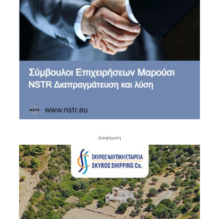
- Διαφήμιση -