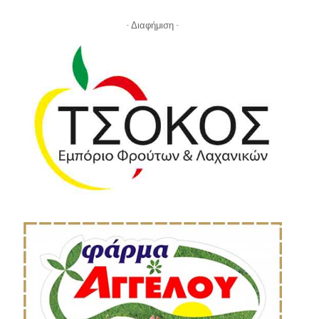
- Διαφήμιση -