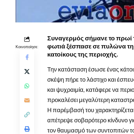
Συναγερμός σήμανε το πρωί 
φωτιά ξέσπασε σε πυλώνα τ
Κοινοποίησε:
κατοίκους της περιοχής.
Την κατάσταση έσωσε ένας κάτοικ
σκέψη πήρε το λάστιχο και έσπευ
και ψυχραιμία, κατάφερε να περι
προκαλέσει μεγαλύτερη καταστρ
Η παρέμβασή του χαρακτηρίζεται
απέτρεψε σοβαρότερο κίνδυνο για
τον θαυμασμό των συντοπιτών τ