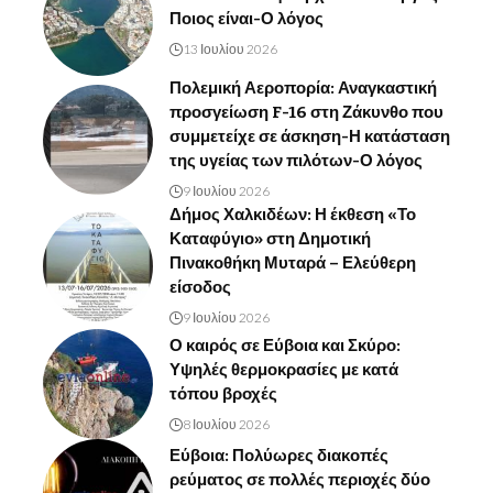
Ποιος είναι-Ο λόγος
13 Ιουλίου 2026
Πολεμική Αεροπορία: Αναγκαστική
προσγείωση F-16 στη Ζάκυνθο που
συμμετείχε σε άσκηση-Η κατάσταση
της υγείας των πιλότων-Ο λόγος
9 Ιουλίου 2026
Δήμος Χαλκιδέων: Η έκθεση «Το
Καταφύγιο» στη Δημοτική
Πινακοθήκη Μυταρά – Ελεύθερη
είσοδος
9 Ιουλίου 2026
Ο καιρός σε Εύβοια και Σκύρο:
Υψηλές θερμοκρασίες με κατά
τόπου βροχές
8 Ιουλίου 2026
Εύβοια: Πολύωρες διακοπές
ρεύματος σε πολλές περιοχές δύο