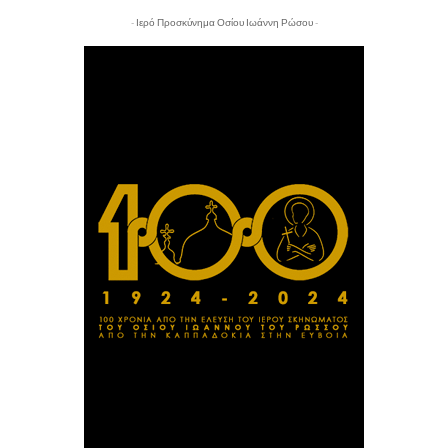
- Ιερό Προσκύνημα Οσίου Ιωάννη Ρώσου -