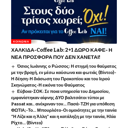
ΚΟΙΝΩΝΊΑ
ΧΑΛΚΙΔΑ-Coffee Lab: 2+1 ΔΩΡΟ ΚΑΦΕ- Η
ΝΕΑ ΠΡΟΣΦΟΡΑ ΠΟΥ ΔΕΝ ΧΑΝΕΤΑΙ!
Όσιος Ιωάννης o Ρώσσος: Η στιγμή του θαύματος
με την βροχή, εν μέσω καύσωνα και φωτιάς (Βίντεο)-
Η δέηση-Η διάσωση του Προκοπίου και του Ιερού
Σκηνώματος-Η εικόνα του Θαύματος
Εύβοια-ΣΟΚ: Σε ποια υπηρεσία του Δημοσίου,
εμφανίστηκαν αίφνης ΔΥΟ βαλιτσάτοι τύποι με
Passat και.. ανέκριναν τον… Πασά-ΤΖΗ για υπόθεση
ΦΩΤΙΑ;-Το… Μπουρλότο-Οι ομοιότητες με την ταινία
“Η Λίζα και η Άλλη” και η κατάληξη με την ταινία, Ηλία
Ρίχτο… (Βίντεο)