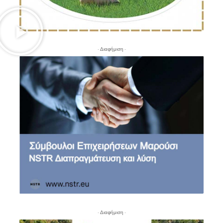
- Διαφήμιση -
- Διαφήμιση -