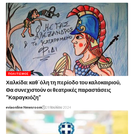
ΠΟΛΙΤΙΣΜΌΣ
Χαλκίδα: καθ΄όλη τη περίοδο του καλοκαιριού,
Θα συνεχιστούν οι θεατρικές παραστάσεις
”Καραγκιόζη”
eviaonline Newsroom
28 Ιουλίου 2024