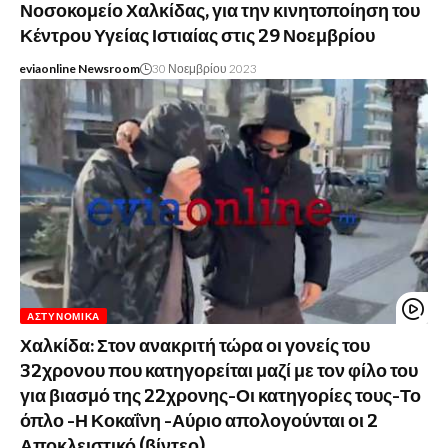
Νοσοκομείο Χαλκίδας, για την κινητοποίηση του
Κέντρου Υγείας Ιστιαίας στις 29 Νοεμβρίου
eviaonline Newsroom
30 Νοεμβρίου 2023
ΑΣΤΥΝΟΜΙΚΆ
Χαλκίδα: Στον ανακριτή τώρα οι γονείς του
32χρονου που κατηγορείται μαζί με τον φίλο του
για βιασμό της 22χρονης-Οι κατηγορίες τους-Το
όπλο -Η Κοκαΐνη -Αύριο απολογούνται οι 2
Αποκλειστικό (βίντεο)