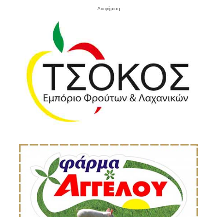
- Διαφήμιση -