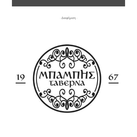
- Διαφήμιση -