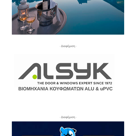
- Διαφήμιση -
- Διαφήμιση -