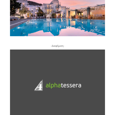
- Διαφήμιση -