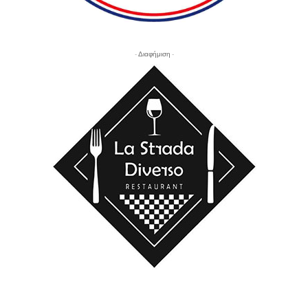
- Διαφήμιση -