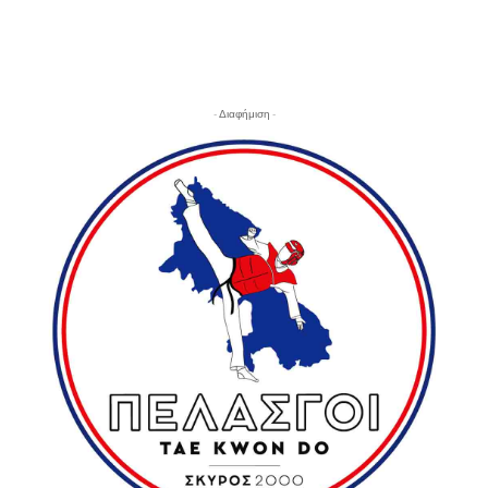
- Διαφήμιση -