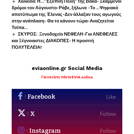
Χαλκίδα: Η…”Έξυπνη Πόλη” της Βάκα- Σκαμμένοι
δρόμοι τον Αύγουστο-Ράβε, ξήλωνε -Το …Ψηφιακό
αποτύπωμα της Έλενας-Δεν άλλαξαν τους αγωγούς
στην ανάπλαση- Θα το κάνουν τώρα-Αναζητείται
Τσίπα…
ΣΚΥΡΟΣ: Ξενοδοχείο ΝΕΦΕΛΗ-Για ΑΝΕΦΕΛΕΣ
και Ξέγνοιαστες ΔΙΑΚΟΠΕΣ- Η προσιτή
ΠΟΛΥΤΕΛΕΙΑ!
eviaonline.gr Social Media
Για να είστε πάντα EVIA online
Facebook
Like
X
Follow
Instagram
Follow