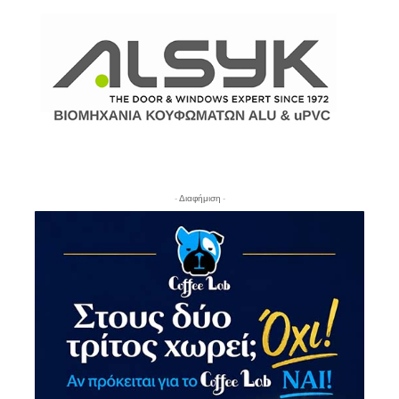
- Διαφήμιση -