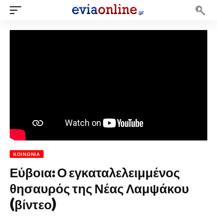
ΚΟΙΝΩΝΊΑ
Εύβοια: Ο εγκαταλελειμμένος
θησαυρός της Νέας Λαμψάκου
(βίντεο)