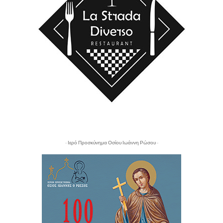
- Ιερό Προσκύνημα Οσίου Ιωάννη Ρώσου -