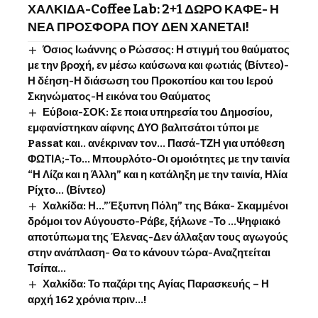
ΧΑΛΚΙΔΑ-Coffee Lab: 2+1 ΔΩΡΟ ΚΑΦΕ- Η
ΝΕΑ ΠΡΟΣΦΟΡΑ ΠΟΥ ΔΕΝ ΧΑΝΕΤΑΙ!
Όσιος Ιωάννης o Ρώσσος: Η στιγμή του θαύματος
με την βροχή, εν μέσω καύσωνα και φωτιάς (Βίντεο)-
Η δέηση-Η διάσωση του Προκοπίου και του Ιερού
Σκηνώματος-Η εικόνα του Θαύματος
Εύβοια-ΣΟΚ: Σε ποια υπηρεσία του Δημοσίου,
εμφανίστηκαν αίφνης ΔΥΟ βαλιτσάτοι τύποι με
Passat και.. ανέκριναν τον… Πασά-ΤΖΗ για υπόθεση
ΦΩΤΙΑ;-Το… Μπουρλότο-Οι ομοιότητες με την ταινία
“Η Λίζα και η Άλλη” και η κατάληξη με την ταινία, Ηλία
Ρίχτο… (Βίντεο)
Χαλκίδα: Η…”Έξυπνη Πόλη” της Βάκα- Σκαμμένοι
δρόμοι τον Αύγουστο-Ράβε, ξήλωνε -Το …Ψηφιακό
αποτύπωμα της Έλενας-Δεν άλλαξαν τους αγωγούς
στην ανάπλαση- Θα το κάνουν τώρα-Αναζητείται
Τσίπα…
Χαλκίδα: Το παζάρι της Αγίας Παρασκευής – Η
αρχή 162 χρόνια πριν…!