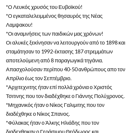
*Ο Λευκός χρυσός του Ευβοϊκού!
*Ο εγκαταλελειμμένος θησαυρός της Νέας
Λαμψακου!
*Οι αναμνήσεις των παιδικών μας χρόνων!
Οι αλυκές ξεκίνησαν να λειτουργούν από το 1898 και
σταμάτησαν το 1992-έκτασης 187 στρεμμάτων
αποτελούμενη από 8 παραγωγικά τηγάνια.
Απασχολούσαν περίπου 40-50 ανθρώπους απο τον
Απρίλιο έως τον Σεπτέμβριο.
*Αρχιτεχνιτης ήταν επί πολλά χρόνια ο Χριστός
Τσιτινης που τον διαδέχθηκε ο Γιάννης Πολύχρονος.
*Μηχανικός ήταν ο Νίκος Γαλιμιτης που τον
διαδέχθηκε ο Νίκος Σπανος.
*Φύλακας ήταν ο Άλκης Ηλιάδης που τον
διαδεχθηκαν ο Γεράσιμου Θεόδωρος και