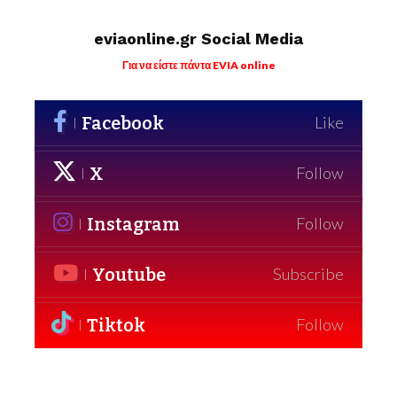
eviaonline.gr Social Media
Για να είστε πάντα EVIA online
Facebook
Like
X
Follow
Instagram
Follow
Youtube
Subscribe
Tiktok
Follow