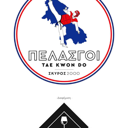
- Διαφήμιση -