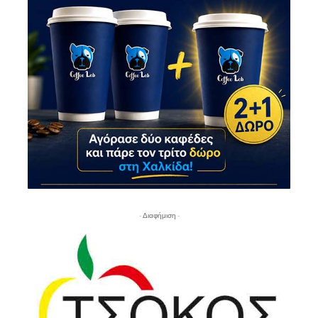
- Διαφήμιση -