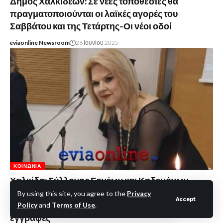
Δήμος Χαλκιδέων: Σε νέες τοποθεσίες θα
πραγματοποιούνται οι λαϊκές αγορές του
Σαββάτου και της Τετάρτης-Οι νέοι οδοί
eviaonline Newsroom
26 Ιουνίου 2025
ΚΟΙΝΩΝΊΑ
Χαλκίδα: Σύλλογος Γονέων και Κηδεμόνων
Παιδικών Σταθμών προς τον Δήμο-Έχετε
By using this site, you agree to the
Privacy
Accept
καθυστερήσει να ενημερώσετε πότε ξεκινούν οι
Policy
and
Terms of Use
.
εγγραφές