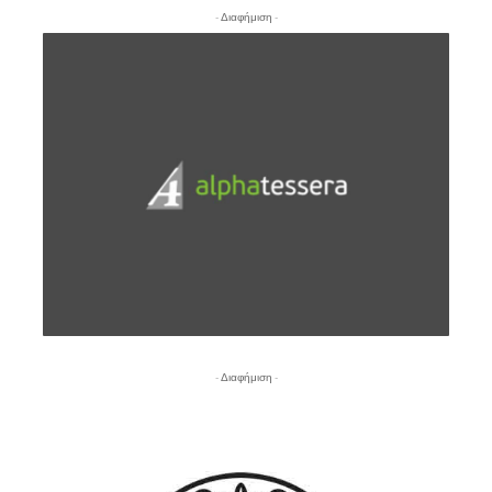
- Διαφήμιση -
- Διαφήμιση -