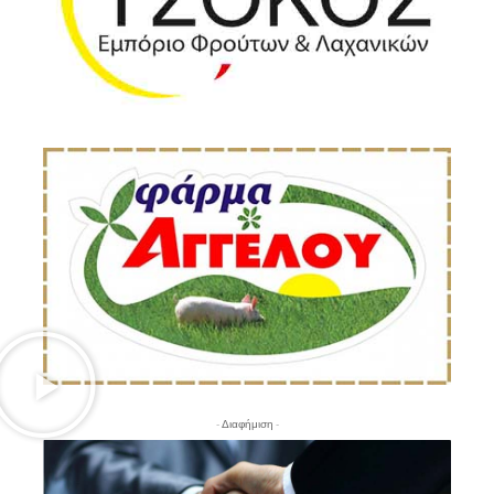
- Διαφήμιση -