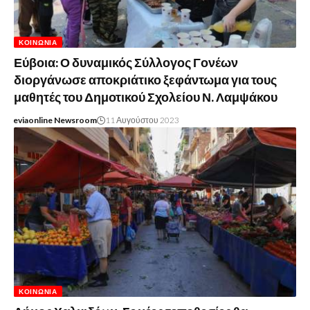
ΚΟΙΝΩΝΊΑ
Εύβοια: Ο δυναμικός Σύλλογος Γονέων
διοργάνωσε αποκριάτικο ξεφάντωμα για τους
μαθητές του Δημοτικού Σχολείου Ν. Λαμψάκου
eviaonline Newsroom
11 Αυγούστου 2023
ΚΟΙΝΩΝΊΑ