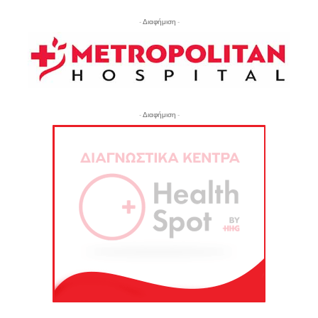
- Διαφήμιση -
- Διαφήμιση -