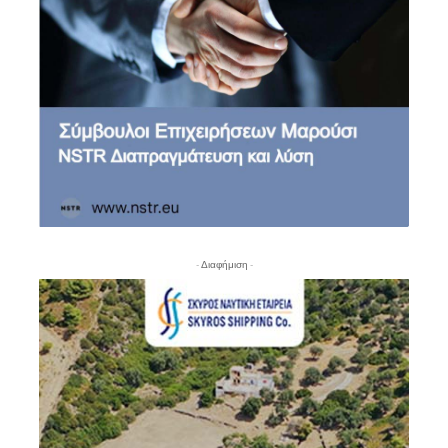
- Διαφήμιση -