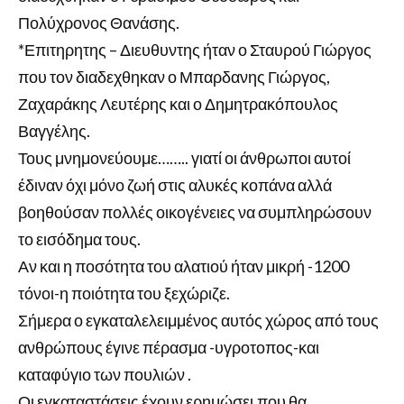
Πολύχρονος Θανάσης.
*Επιτηρητης – Διευθυντης ήταν ο Σταυρού Γιώργος
που τον διαδεχθηκαν ο Μπαρδανης Γιώργος,
Ζαχαράκης Λευτέρης και ο Δημητρακόπουλος
Βαγγέλης.
Τους μνημονεύουμε…….. γιατί οι άνθρωποι αυτοί
έδιναν όχι μόνο ζωή στις αλυκές κοπάνα αλλά
βοηθούσαν πολλές οικογένειες να συμπληρώσουν
το εισόδημα τους.
Αν και η ποσότητα του αλατιού ήταν μικρή -1200
τόνοι-η ποιότητα του ξεχώριζε.
Σήμερα ο εγκαταλελειμμένος αυτός χώρος από τους
ανθρώπους έγινε πέρασμα -υγροτοπος-και
καταφύγιο των πουλιών .
Οι εγκαταστάσεις έχουν ερημώσει,που θα