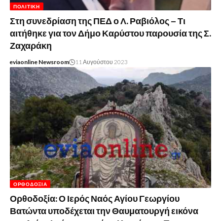
ΠΟΛΙΤΙΚΉ
Στη συνεδρίαση της ΠΕΔ ο Λ. Ραβιόλος – Τι
αιτήθηκε για τον Δήμο Καρύστου παρουσία της Σ.
Ζαχαράκη
eviaonline Newsroom
11 Αυγούστου 2023
ΟΡΘΟΔΟΞΊΑ
Ορθοδοξία: Ο Ιερός Ναός Αγίου Γεωργίου
Βατώντα υποδέχεται την Θαυματουργή εικόνα