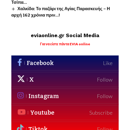
Τσίπα…
Χαλκίδα: Το παζάρι της Αγίας Παρασκευής – Η
αρχή 162 χρόνια πριν…!
eviaonline.gr Social Media
Για να είστε πάντα EVIA online
Facebook
Like
X
Follow
Instagram
Follow
Youtube
Subscribe
Tiktok
Follow