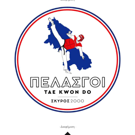
- Διαφήμιση -