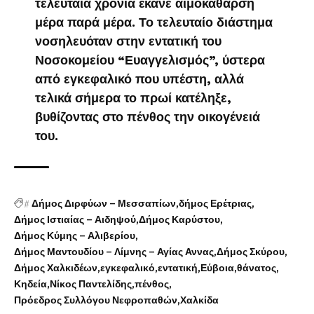
τελευταία χρόνια έκανε αιμοκάθαρση
μέρα παρά μέρα. Το τελευταίο διάστημα
νοσηλευόταν στην εντατική του
Νοσοκομείου “Ευαγγελισμός”, ύστερα
από εγκεφαλικό που υπέστη, αλλά
τελικά σήμερα το πρωί κατέληξε,
βυθίζοντας στο πένθος την οικογένειά
του.
#
Δήμος Διρφύων – Μεσσαπίων
δήμος Ερέτριας
Δήμος Ιστιαίας – Αιδηψού
Δήμος Καρύστου
Δήμος Κύμης – Αλιβερίου
Δήμος Μαντουδίου – Λίμνης – Αγίας Αννας
Δήμος Σκύρου
Δήμος Χαλκιδέων
εγκεφαλικό
εντατική
Εύβοια
θάνατος
Κηδεία
Νίκος Παντελίδης
πένθος
Πρόεδρος Συλλόγου Νεφροπαθών
Χαλκίδα