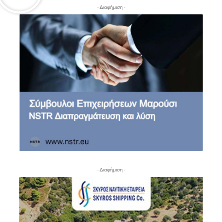
- Διαφήμιση -
- Διαφήμιση -