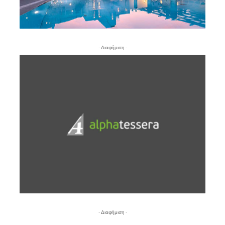
- Διαφήμιση -
- Διαφήμιση -