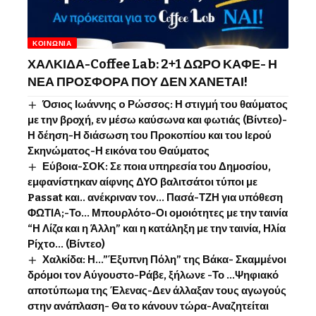
ΚΟΙΝΩΝΊΑ
ΧΑΛΚΙΔΑ-Coffee Lab: 2+1 ΔΩΡΟ ΚΑΦΕ- Η
ΝΕΑ ΠΡΟΣΦΟΡΑ ΠΟΥ ΔΕΝ ΧΑΝΕΤΑΙ!
Όσιος Ιωάννης o Ρώσσος: Η στιγμή του θαύματος
με την βροχή, εν μέσω καύσωνα και φωτιάς (Βίντεο)-
Η δέηση-Η διάσωση του Προκοπίου και του Ιερού
Σκηνώματος-Η εικόνα του Θαύματος
Εύβοια-ΣΟΚ: Σε ποια υπηρεσία του Δημοσίου,
εμφανίστηκαν αίφνης ΔΥΟ βαλιτσάτοι τύποι με
Passat και.. ανέκριναν τον… Πασά-ΤΖΗ για υπόθεση
ΦΩΤΙΑ;-Το… Μπουρλότο-Οι ομοιότητες με την ταινία
“Η Λίζα και η Άλλη” και η κατάληξη με την ταινία, Ηλία
Ρίχτο… (Βίντεο)
Χαλκίδα: Η…”Έξυπνη Πόλη” της Βάκα- Σκαμμένοι
δρόμοι τον Αύγουστο-Ράβε, ξήλωνε -Το …Ψηφιακό
αποτύπωμα της Έλενας-Δεν άλλαξαν τους αγωγούς
στην ανάπλαση- Θα το κάνουν τώρα-Αναζητείται