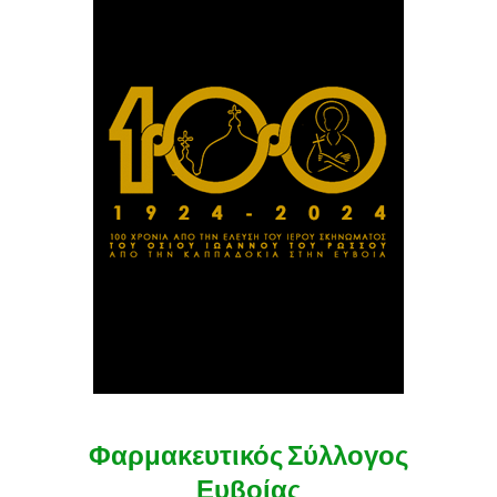
Φαρμακευτικός Σύλλογος
Ευβοίας