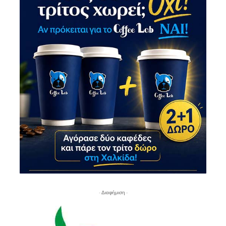
- Διαφήμιση -