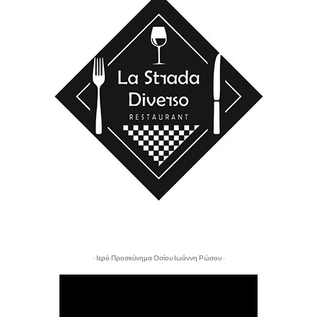
- Ιερό Προσκύνημα Οσίου Ιωάννη Ρώσου -