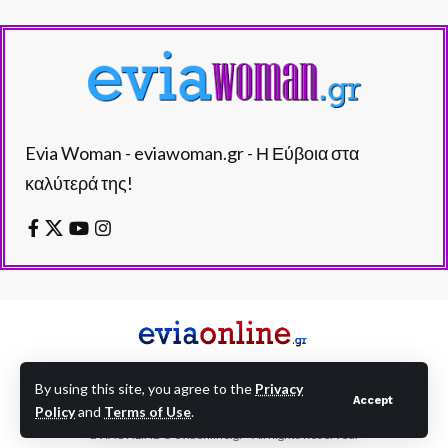
Evia Woman - eviawoman.gr - Η Εύβοια στα
καλύτερά της!
By using this site, you agree to the
Privacy
Accept
Policy
and
Terms of Use
.
EVIAONLINE © eviaonline.gr - All Rights Reserved.