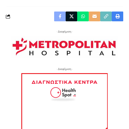
- Διαφήμιση -
- Διαφήμιση -