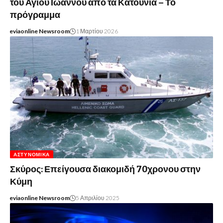
του Αγίου Ιωάννου από τα Κατούνια – Το
πρόγραμμα
eviaonline Newsroom
1 Μαρτίου 2026
ΑΣΤΥΝΟΜΙΚΆ
Σκύρος: Επείγουσα διακομιδή 70χρονου στην
Κύμη
eviaonline Newsroom
5 Απριλίου 2025