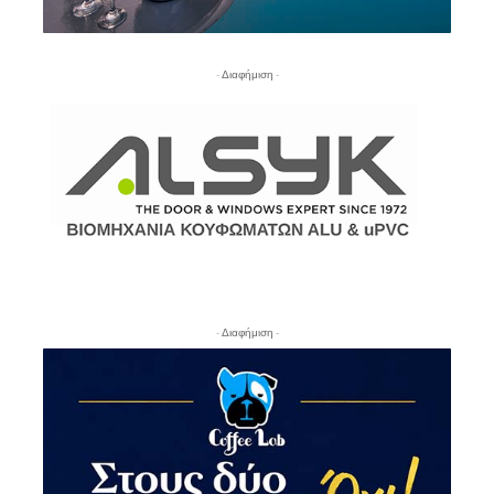
- Διαφήμιση -
- Διαφήμιση -