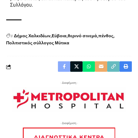
#
Δήμος Χαλκιδέων
Εύβοια
θερινό σινεμά
πένθος
Πολιτιστικός σύλλογος Μύτικα
- Διαφήμιση -
- Διαφήμιση -