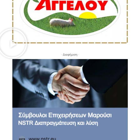
- Διαφήμιση -