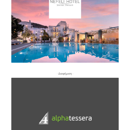
- Διαφήμιση -