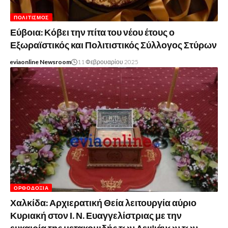
ΠΟΛΙΤΙΣΜΌΣ
Εύβοια: Κόβει την πίτα του νέου έτους ο
Εξωραϊστικός και Πολιτιστικός Σύλλογος Στύρων
eviaonline Newsroom
11 Φεβρουαρίου 2025
ΟΡΘΟΔΟΞΊΑ
Χαλκίδα: Αρχιερατική Θεία λειτουργία αύριο
Κυριακή στον Ι. Ν. Ευαγγελίστριας με την