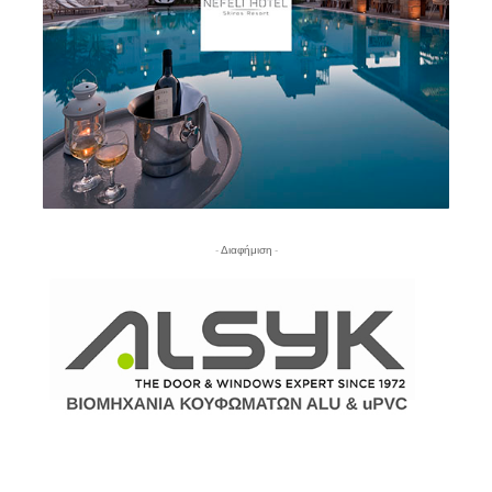
- Διαφήμιση -