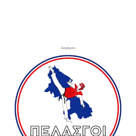
- Διαφήμιση -