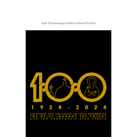
- Ιερό Προσκύνημα Οσίου Ιωάννη Ρώσου -