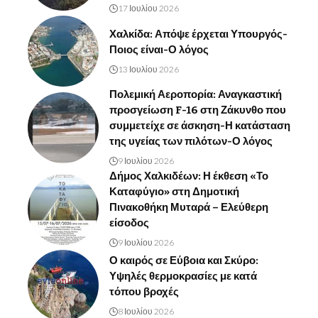
17 Ιουλίου 2026
Χαλκίδα: Απόψε έρχεται Υπουργός-
Ποιος είναι-Ο λόγος
13 Ιουλίου 2026
Πολεμική Αεροπορία: Αναγκαστική
προσγείωση F-16 στη Ζάκυνθο που
συμμετείχε σε άσκηση-Η κατάσταση
της υγείας των πιλότων-Ο λόγος
9 Ιουλίου 2026
Δήμος Χαλκιδέων: Η έκθεση «Το
Καταφύγιο» στη Δημοτική
Πινακοθήκη Μυταρά – Ελεύθερη
είσοδος
9 Ιουλίου 2026
Ο καιρός σε Εύβοια και Σκύρο:
Υψηλές θερμοκρασίες με κατά
τόπου βροχές
8 Ιουλίου 2026