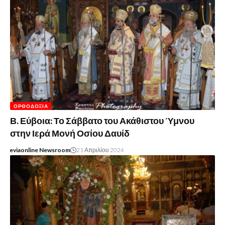
ΟΡΘΟΔΟΞΊΑ
Β. Εύβοια: Το Σάββατο του Ακάθιστου Ύμνου
στην Ιερά Μονή Οσίου Δαυίδ
eviaonline Newsroom
21 Απριλίου 2024