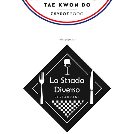
- Διαφήμιση -