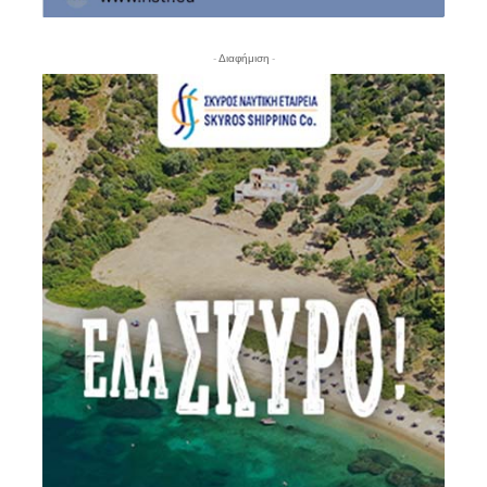
- Διαφήμιση -