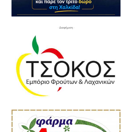
- Διαφήμιση -