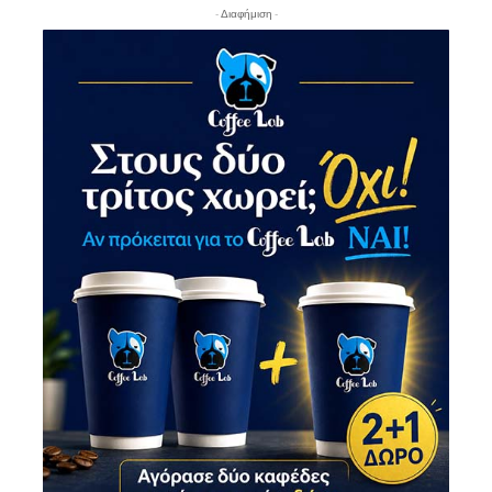
- Διαφήμιση -