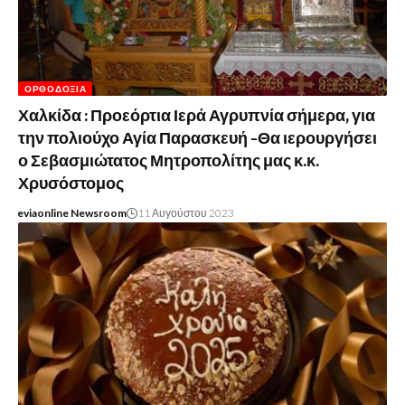
ΟΡΘΟΔΟΞΊΑ
Χαλκίδα : Προεόρτια Ιερά Αγρυπνία σήμερα, για
την πολιούχο Αγία Παρασκευή -Θα ιερουργήσει
ο Σεβασμιώτατος Μητροπολίτης μας κ.κ.
Χρυσόστομος
eviaonline Newsroom
11 Αυγούστου 2023