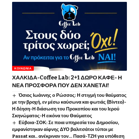
ΚΟΙΝΩΝΊΑ
ΧΑΛΚΙΔΑ-Coffee Lab: 2+1 ΔΩΡΟ ΚΑΦΕ- Η
ΝΕΑ ΠΡΟΣΦΟΡΑ ΠΟΥ ΔΕΝ ΧΑΝΕΤΑΙ!
Όσιος Ιωάννης o Ρώσσος: Η στιγμή του θαύματος
με την βροχή, εν μέσω καύσωνα και φωτιάς (Βίντεο)-
Η δέηση-Η διάσωση του Προκοπίου και του Ιερού
Σκηνώματος-Η εικόνα του Θαύματος
Εύβοια-ΣΟΚ: Σε ποια υπηρεσία του Δημοσίου,
εμφανίστηκαν αίφνης ΔΥΟ βαλιτσάτοι τύποι με
Passat και.. ανέκριναν τον… Πασά-ΤΖΗ για υπόθεση