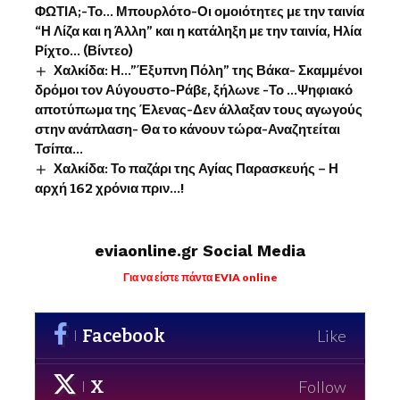
ΦΩΤΙΑ;-Το… Μπουρλότο-Οι ομοιότητες με την ταινία
“Η Λίζα και η Άλλη” και η κατάληξη με την ταινία, Ηλία
Ρίχτο… (Βίντεο)
Χαλκίδα: Η…”Έξυπνη Πόλη” της Βάκα- Σκαμμένοι
δρόμοι τον Αύγουστο-Ράβε, ξήλωνε -Το …Ψηφιακό
αποτύπωμα της Έλενας-Δεν άλλαξαν τους αγωγούς
στην ανάπλαση- Θα το κάνουν τώρα-Αναζητείται
Τσίπα…
Χαλκίδα: Το παζάρι της Αγίας Παρασκευής – Η
αρχή 162 χρόνια πριν…!
eviaonline.gr Social Media
Για να είστε πάντα EVIA online
Facebook
Like
X
Follow