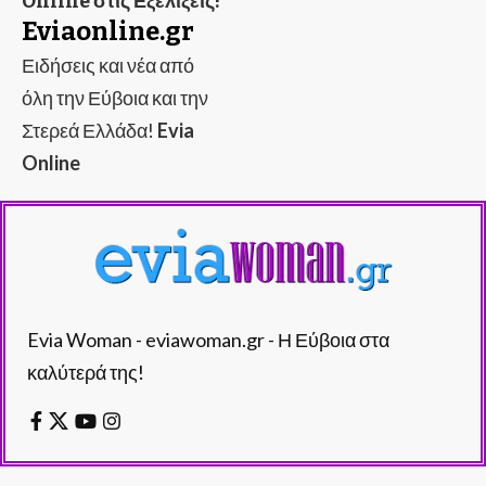
Online στις Εξελίξεις!
Eviaonline.gr
Ειδήσεις και νέα από
όλη την Εύβοια και την
Στερεά Ελλάδα!
Evia
Online
Evia Woman - eviawoman.gr - Η Εύβοια στα
καλύτερά της!