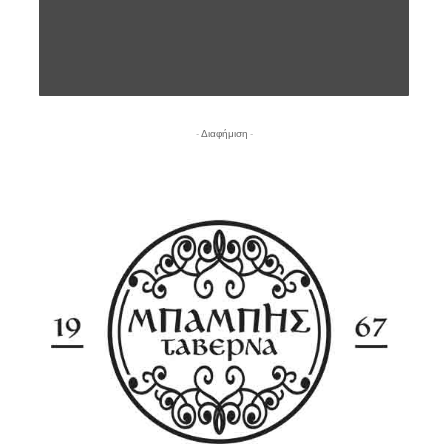
- Διαφήμιση -