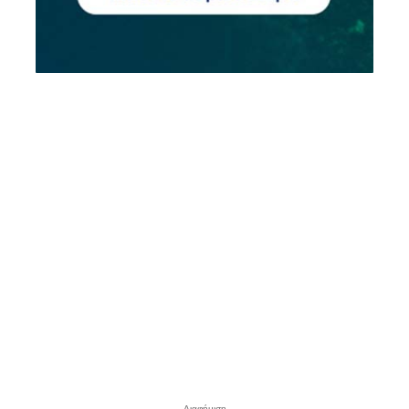
- Διαφήμιση -