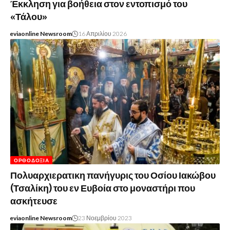
Έκκληση για βοήθεια στον εντοπισμό του
«Τάλου»
eviaonline Newsroom
16 Απριλίου 2026
ΟΡΘΟΔΟΞΊΑ
Πολυαρχιερατικη πανήγυρις του Οσίου Ιακώβου
(Τσαλίκη) του εν Ευβοία στο μοναστήρι που
ασκήτευσε
eviaonline Newsroom
23 Νοεμβρίου 2023