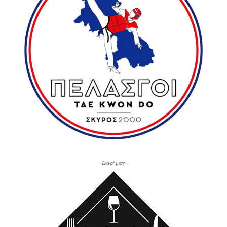
- Διαφήμιση -