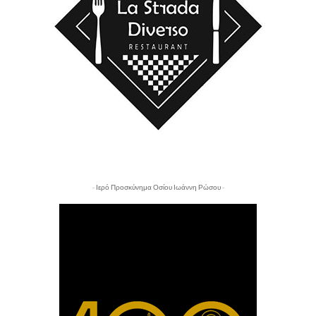
- Ιερό Προσκύνημα Οσίου Ιωάννη Ρώσου -