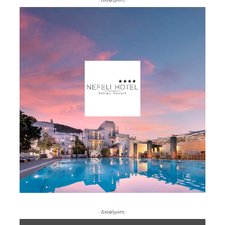
- Διαφήμιση -