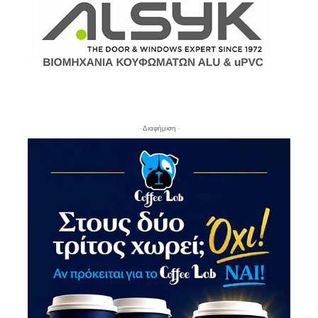
- Διαφήμιση -