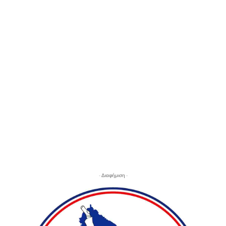
- Διαφήμιση -