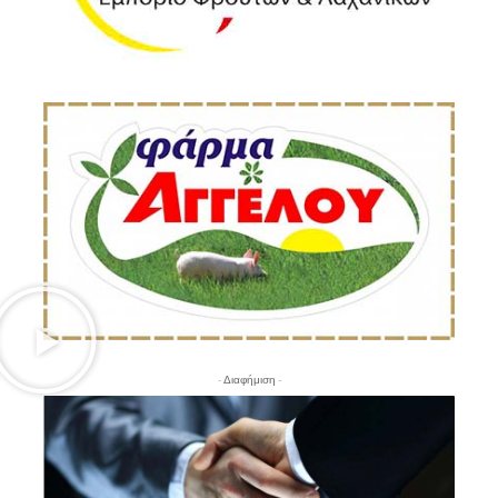
- Διαφήμιση -