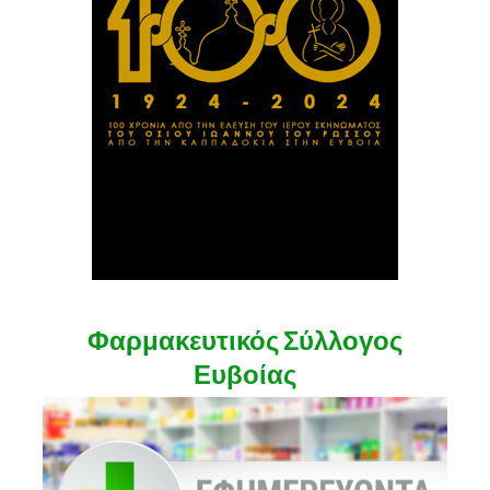
Φαρμακευτικός Σύλλογος
Ευβοίας