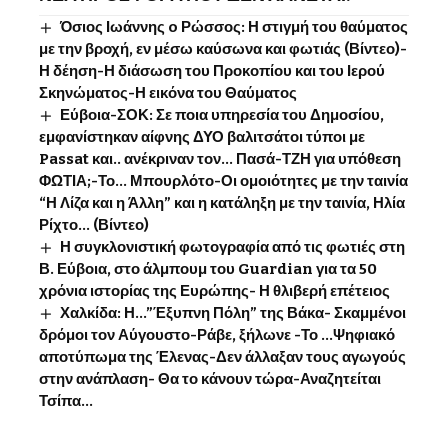
Όσιος Ιωάννης o Ρώσσος: Η στιγμή του θαύματος
με την βροχή, εν μέσω καύσωνα και φωτιάς (Βίντεο)-
Η δέηση-Η διάσωση του Προκοπίου και του Ιερού
Σκηνώματος-Η εικόνα του Θαύματος
Εύβοια-ΣΟΚ: Σε ποια υπηρεσία του Δημοσίου,
εμφανίστηκαν αίφνης ΔΥΟ βαλιτσάτοι τύποι με
Passat και.. ανέκριναν τον… Πασά-ΤΖΗ για υπόθεση
ΦΩΤΙΑ;-Το… Μπουρλότο-Οι ομοιότητες με την ταινία
“Η Λίζα και η Άλλη” και η κατάληξη με την ταινία, Ηλία
Ρίχτο… (Βίντεο)
Η συγκλονιστική φωτογραφία από τις φωτιές στη
Β. Εύβοια, στο άλμπουμ του Guardian για τα 50
χρόνια ιστορίας της Ευρώπης- Η θλιβερή επέτειος
Χαλκίδα: Η…”Έξυπνη Πόλη” της Βάκα- Σκαμμένοι
δρόμοι τον Αύγουστο-Ράβε, ξήλωνε -Το …Ψηφιακό
αποτύπωμα της Έλενας-Δεν άλλαξαν τους αγωγούς
στην ανάπλαση- Θα το κάνουν τώρα-Αναζητείται
Τσίπα…