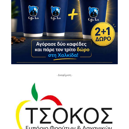
- Διαφήμιση -