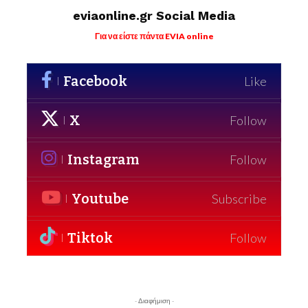
eviaonline.gr Social Media
Για να είστε πάντα EVIA online
Facebook
Like
X
Follow
Instagram
Follow
Youtube
Subscribe
Tiktok
Follow
- Διαφήμιση -