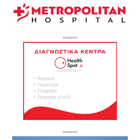
- Διαφήμιση -
- Διαφήμιση -