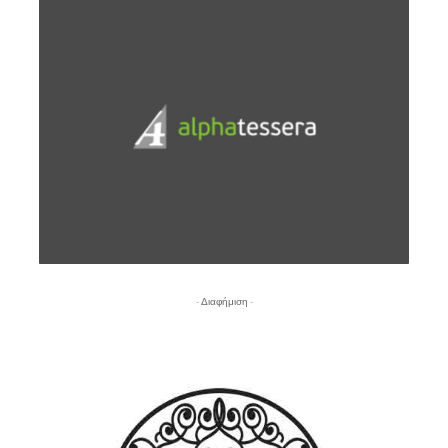
- Διαφήμιση -