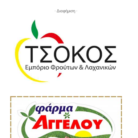
- Διαφήμιση -