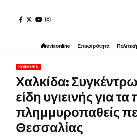
eviaonline
Επικαιρότητα
Πολιτική
ΚΟΙΝΩΝΊΑ
Χαλκίδα: Συγκέντρω
είδη υγιεινής για τα 
πλημμυροπαθείς πε
Θεσσαλίας