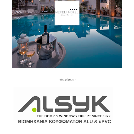
- Διαφήμιση -