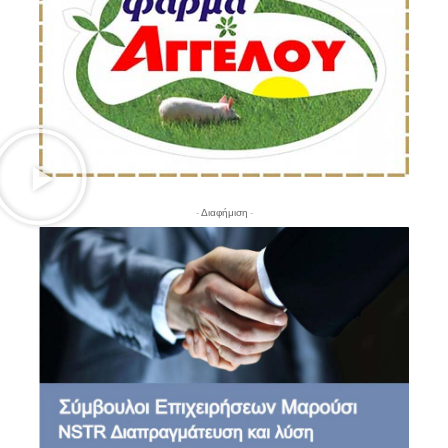
- Διαφήμιση -