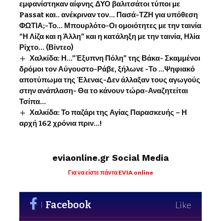
εμφανίστηκαν αίφνης ΔΥΟ βαλιτσάτοι τύποι με
Passat και.. ανέκριναν τον… Πασά-ΤΖΗ για υπόθεση
ΦΩΤΙΑ;-Το… Μπουρλότο-Οι ομοιότητες με την ταινία
“Η Λίζα και η Άλλη” και η κατάληξη με την ταινία, Ηλία
Ρίχτο… (Βίντεο)
Χαλκίδα: Η…”Έξυπνη Πόλη” της Βάκα- Σκαμμένοι
δρόμοι τον Αύγουστο-Ράβε, ξήλωνε -Το …Ψηφιακό
αποτύπωμα της Έλενας-Δεν άλλαξαν τους αγωγούς
στην ανάπλαση- Θα το κάνουν τώρα-Αναζητείται
Τσίπα…
Χαλκίδα: Το παζάρι της Αγίας Παρασκευής – Η
αρχή 162 χρόνια πριν…!
eviaonline.gr Social Media
Για να είστε πάντα EVIA online
Facebook
Like