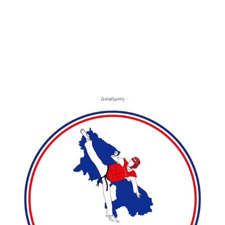
- Διαφήμιση -