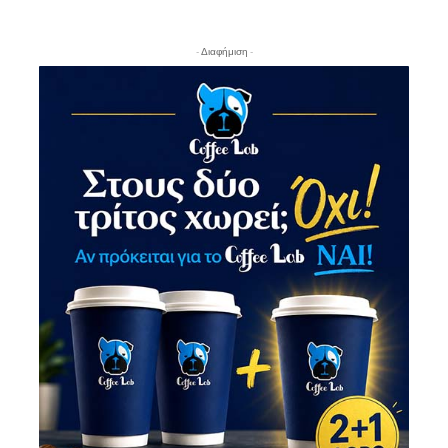
- Διαφήμιση -