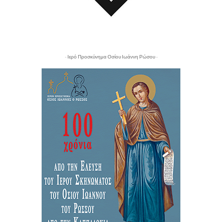
- Ιερό Προσκύνημα Οσίου Ιωάννη Ρώσου -