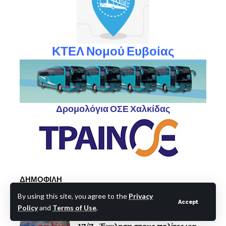
ΚΤΕΛ Νομού Ευβοίας
Δρομολόγια ΟΣΕ Χαλκίδας
ΔΗΜΟΦΙΛΗ
By using this site, you agree to the
Privacy
Accept
Εύβοια: Προσοχή-Πολύ υψηλός
Policy
and
Terms of Use
.
κίνδυνος πυρκαγιάς την Παρασκευή