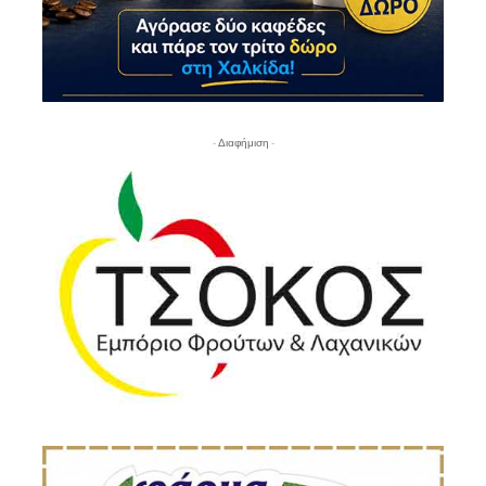
- Διαφήμιση -