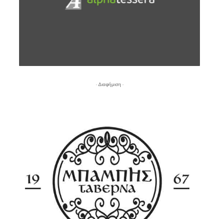
- Διαφήμιση -