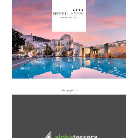
- Διαφήμιση -