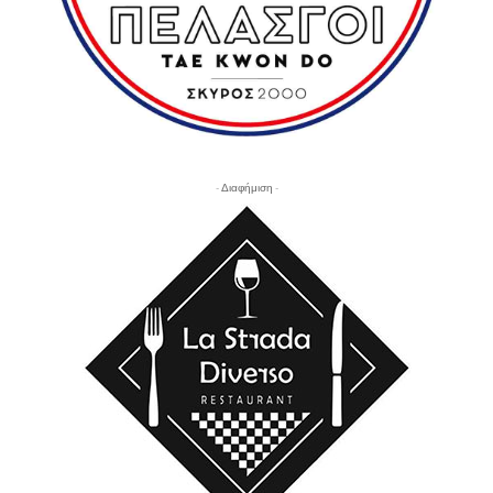
- Διαφήμιση -