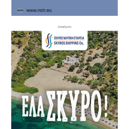
- Διαφήμιση -