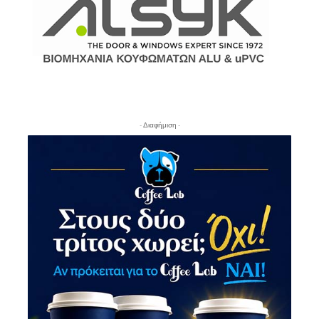
- Διαφήμιση -