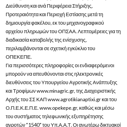
Διεύθυνση και ανά Περιφέρεια Στήριξης,
Προτεραιότητα και Περιοχή Εστίασης μετά τη
δημιουργία φακέλου, εκ του μηχανογραφικού
αρχείου πληρωμών του ΟΠΣΑΑ. Λεπτομέρειες για τη
διαδικασία καταβολής της ενίσχυσης,
περιλαμβάνονται σε σχετική εγκύκλιο του
ΟΠΕΚΕΠΕ.
Για περισσότερες πληροφορίες οι ενδιαφερόμενοι
μπορούν να απευθύνονται στις ηλεκτρονικές
διευθύνσεις του Υπουργείου Αγροτικής Ανάπτυξης
και Τροφίμων www.minagric.gr, της Διαχειριστικής
Αρχής του ΣΣ ΚΑΠ www.agrotikianaptixi.gr και του
Ο.Π.Ε.Κ.Ε.Π.Ε. www.opekepe.gr, καθώς και μέσω
του συστήματος τηλεφωνικής εξυπηρέτησης
αγροτών “1540” του Υπ.Α.Α.Τ. Οι ανωτέρω δικτυακοί