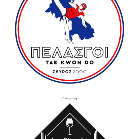
- Διαφήμιση -