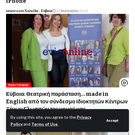
iPhone
newsroom Χαλκίδα - Εϋβοια
10 Ιανουαρίου 2026
ΠΟΛΙΤΙΣΜΌΣ
Εύβοια: Θεατρική παράσταση… made in
English από τον σύνδεσμο Ιδιοκτητών Κέντρων
Ξένων Γλωσσών του νομού μας
By using this site, you agree to the
Privacy
eviaonline Newsroom
11 Αυγούστου 2023
Accept
Policy
and
Terms of Use
.