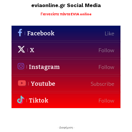
eviaonline.gr Social Media
Για να είστε πάντα EVIA online
Facebook
Like
X
Follow
Instagram
Follow
Youtube
Subscribe
Tiktok
Follow
- Διαφήμιση -