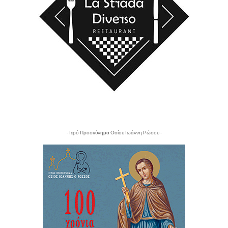
- Ιερό Προσκύνημα Οσίου Ιωάννη Ρώσου -