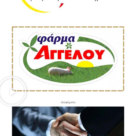
- Διαφήμιση -