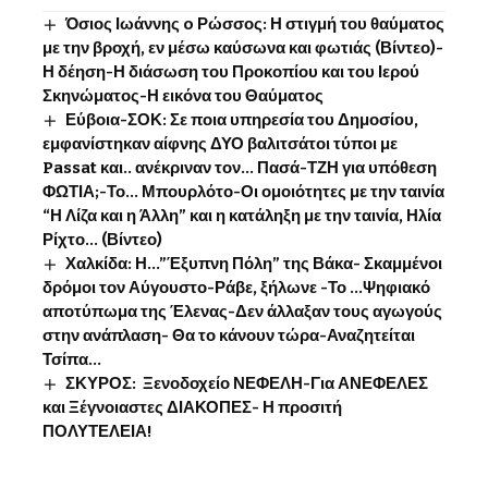
Όσιος Ιωάννης o Ρώσσος: Η στιγμή του θαύματος
με την βροχή, εν μέσω καύσωνα και φωτιάς (Βίντεο)-
Η δέηση-Η διάσωση του Προκοπίου και του Ιερού
Σκηνώματος-Η εικόνα του Θαύματος
Εύβοια-ΣΟΚ: Σε ποια υπηρεσία του Δημοσίου,
εμφανίστηκαν αίφνης ΔΥΟ βαλιτσάτοι τύποι με
Passat και.. ανέκριναν τον… Πασά-ΤΖΗ για υπόθεση
ΦΩΤΙΑ;-Το… Μπουρλότο-Οι ομοιότητες με την ταινία
“Η Λίζα και η Άλλη” και η κατάληξη με την ταινία, Ηλία
Ρίχτο… (Βίντεο)
Χαλκίδα: Η…”Έξυπνη Πόλη” της Βάκα- Σκαμμένοι
δρόμοι τον Αύγουστο-Ράβε, ξήλωνε -Το …Ψηφιακό
αποτύπωμα της Έλενας-Δεν άλλαξαν τους αγωγούς
στην ανάπλαση- Θα το κάνουν τώρα-Αναζητείται
Τσίπα…
ΣΚΥΡΟΣ: Ξενοδοχείο ΝΕΦΕΛΗ-Για ΑΝΕΦΕΛΕΣ
και Ξέγνοιαστες ΔΙΑΚΟΠΕΣ- Η προσιτή
ΠΟΛΥΤΕΛΕΙΑ!