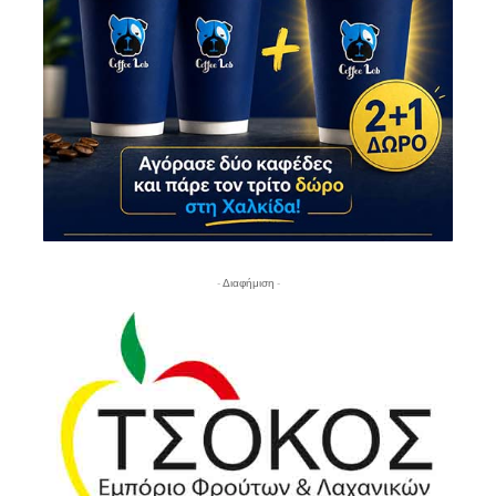
- Διαφήμιση -