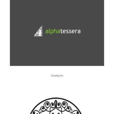
- Διαφήμιση -