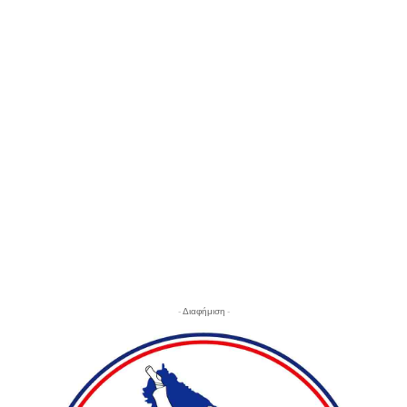
- Διαφήμιση -