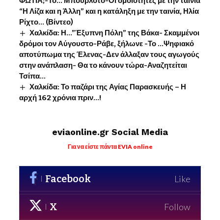
ΦΩΤΙΑ;-Το… Μπουρλότο-Οι ομοιότητες με την ταινία
“Η Λίζα και η Άλλη” και η κατάληξη με την ταινία, Ηλία
Ρίχτο… (Βίντεο)
Χαλκίδα: Η…”Έξυπνη Πόλη” της Βάκα- Σκαμμένοι
δρόμοι τον Αύγουστο-Ράβε, ξήλωνε -Το …Ψηφιακό
αποτύπωμα της Έλενας-Δεν άλλαξαν τους αγωγούς
στην ανάπλαση- Θα το κάνουν τώρα-Αναζητείται
Τσίπα…
Χαλκίδα: Το παζάρι της Αγίας Παρασκευής – Η
αρχή 162 χρόνια πριν…!
eviaonline.gr Social Media
Για να είστε πάντα EVIA online
Facebook
Like
X
Follow