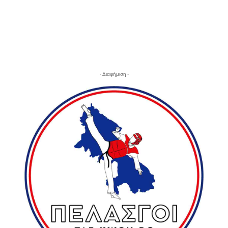
- Διαφήμιση -