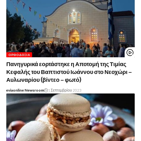
ΟΡΘΟΔΟΞΊΑ
Πανηγυρικά εορτάστηκε η Αποτομή της Τιμίας
Κεφαλής του Βαπτιστού Ιωάννου στο Νεοχώρι –
Αυλωναρίου (βίντεο – φωτό)
eviaonline Newsroom
1 Σεπτεμβρίου 2023