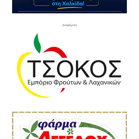
- Διαφήμιση -