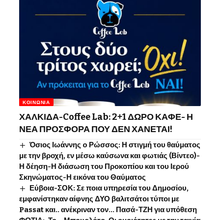
ΚΟΙΝΩΝΊΑ
ΧΑΛΚΙΔΑ-Coffee Lab: 2+1 ΔΩΡΟ ΚΑΦΕ- Η
ΝΕΑ ΠΡΟΣΦΟΡΑ ΠΟΥ ΔΕΝ ΧΑΝΕΤΑΙ!
Όσιος Ιωάννης o Ρώσσος: Η στιγμή του θαύματος
με την βροχή, εν μέσω καύσωνα και φωτιάς (Βίντεο)-
Η δέηση-Η διάσωση του Προκοπίου και του Ιερού
Σκηνώματος-Η εικόνα του Θαύματος
Εύβοια-ΣΟΚ: Σε ποια υπηρεσία του Δημοσίου,
εμφανίστηκαν αίφνης ΔΥΟ βαλιτσάτοι τύποι με
Passat και.. ανέκριναν τον… Πασά-ΤΖΗ για υπόθεση