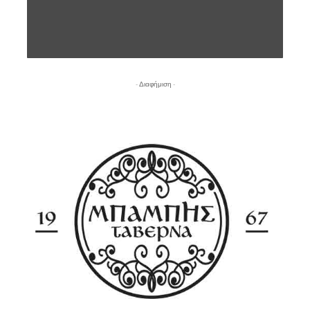
- Διαφήμιση -