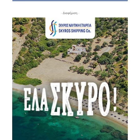
- Διαφήμιση -