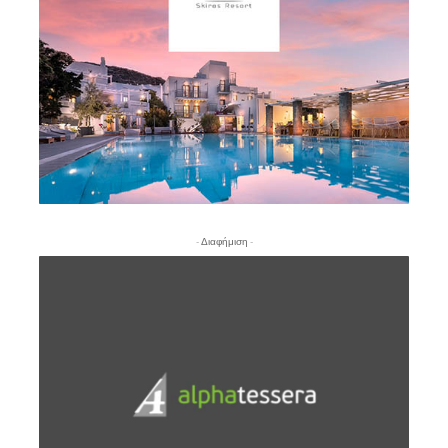
- Διαφήμιση -