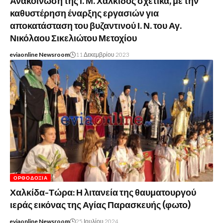
Ανακοίνωση της Ι. Μ. Χαλκίδος σχετικά, με την
καθυστέρηση έναρξης εργασιών για
αποκατάσταση του βυζαντινού Ι. Ν. του Αγ.
Νικόλαου Σικελιώτου Μετοχίου
eviaonline Newsroom
11 Δεκεμβρίου 2023
ΟΡΘΟΔΟΞΊΑ
Χαλκίδα-Τώρα: Η λιτανεία της θαυματουργού
ιεράς εικόνας της Αγίας Παρασκευής (φωτο)
eviaonline Newsroom
25 Ιουλίου 2024