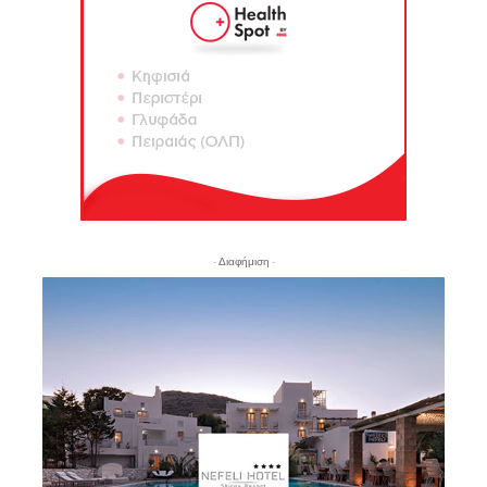
- Διαφήμιση -