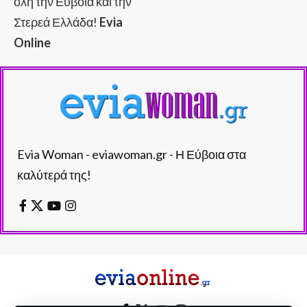
όλη την Εύβοια και την
Στερεά Ελλάδα!
Evia
Online
Evia Woman - eviawoman.gr - Η Εύβοια στα
καλύτερά της!