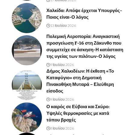
Χαλκίδα: Απόψε έρχεται Υπουργός-
Ποιος είναι-Ο λόγος
13 Ιουλίου 2026
Πολεμική Αεροπορία: Αναγκαστική
προσγείωση F-16 στη Ζάκυνθο που
συμμετείχε σε άσκηση-Η κατάσταση
της υγείας των πιλότων-Ο λόγος
9 Ιουλίου 2026
Δήμος Χαλκιδέων: Η έκθεση «Το
Καταφύγιο» στη Δημοτική
Πινακοθήκη Μυταρά – Ελεύθερη
είσοδος
9 Ιουλίου 2026
Ο καιρός σε Εύβοια και Σκύρο:
Υψηλές θερμοκρασίες με κατά
τόπου βροχές
8 Ιουλίου 2026