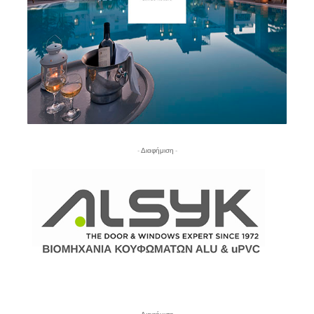
- Διαφήμιση -
- Διαφήμιση -