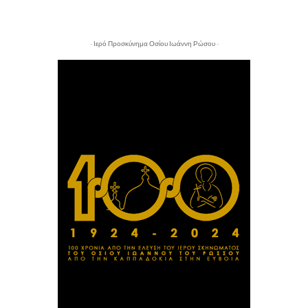
- Ιερό Προσκύνημα Οσίου Ιωάννη Ρώσου -