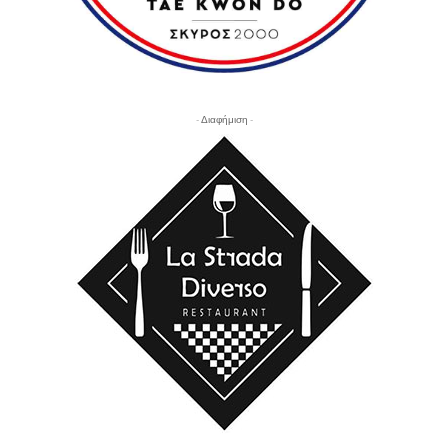
- Διαφήμιση -