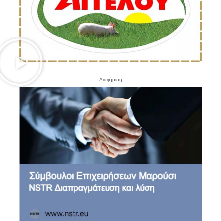
- Διαφήμιση -