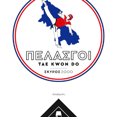
- Διαφήμιση -