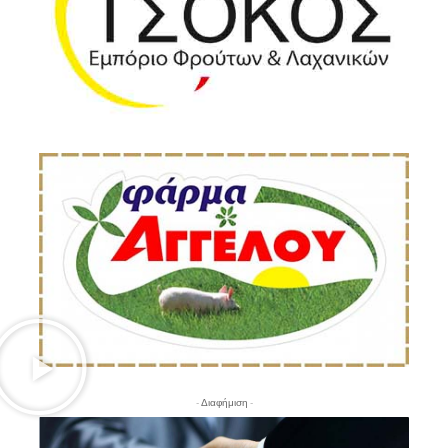
- Διαφήμιση -