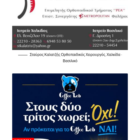
Σταύρος Καλατζής Ορθοπαιδικός Χειρουργός, Χαλκίδα -
Βασιλικό