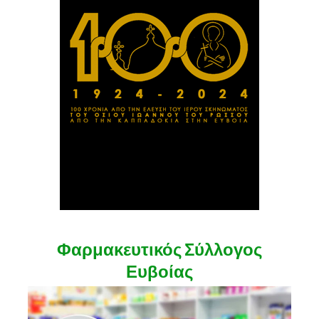
Φαρμακευτικός Σύλλογος
Ευβοίας