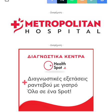
- Διαφήμιση -
- Διαφήμιση -