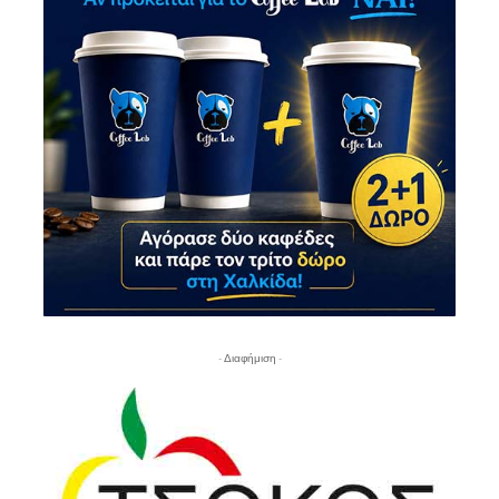
- Διαφήμιση -