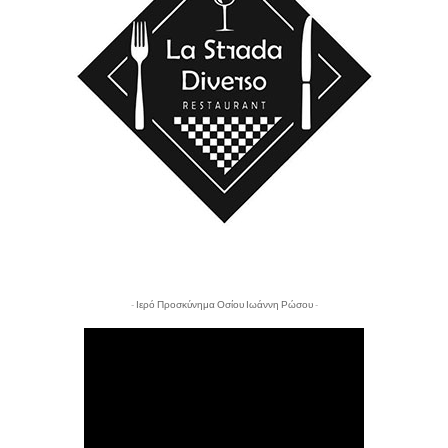
- Ιερό Προσκύνημα Οσίου Ιωάννη Ρώσου -