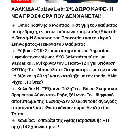
ΚΟΙΝΩΝΊΑ
ΧΑΛΚΙΔΑ-Coffee Lab: 2+1 ΔΩΡΟ ΚΑΦΕ- Η
ΝΕΑ ΠΡΟΣΦΟΡΑ ΠΟΥ ΔΕΝ ΧΑΝΕΤΑΙ!
Όσιος Ιωάννης o Ρώσσος: Η στιγμή του θαύματος
με την βροχή, εν μέσω καύσωνα και φωτιάς (Βίντεο)-
Η δέηση-Η διάσωση του Προκοπίου και του Ιερού
Σκηνώματος-Η εικόνα του Θαύματος
Εύβοια-ΣΟΚ: Σε ποια υπηρεσία του Δημοσίου,
εμφανίστηκαν αίφνης ΔΥΟ βαλιτσάτοι τύποι με
Passat και.. ανέκριναν τον… Πασά-ΤΖΗ για υπόθεση
ΦΩΤΙΑ;-Το… Μπουρλότο-Οι ομοιότητες με την ταινία
“Η Λίζα και η Άλλη” και η κατάληξη με την ταινία, Ηλία
Ρίχτο… (Βίντεο)
Χαλκίδα: Η…”Έξυπνη Πόλη” της Βάκα- Σκαμμένοι
δρόμοι τον Αύγουστο-Ράβε, ξήλωνε -Το …Ψηφιακό
αποτύπωμα της Έλενας-Δεν άλλαξαν τους αγωγούς
στην ανάπλαση- Θα το κάνουν τώρα-Αναζητείται
Τσίπα…
Χαλκίδα: Το παζάρι της Αγίας Παρασκευής – Η
αρχή 162 χρόνια πριν…!