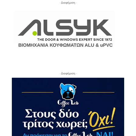
- Διαφήμιση -
- Διαφήμιση -