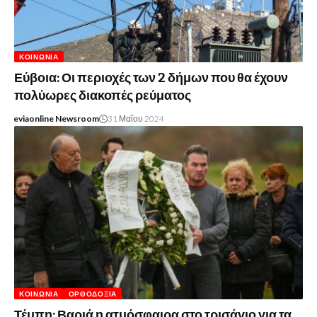
ΚΟΙΝΩΝΊΑ
Εύβοια: Οι περιοχές των 2 δήμων που θα έχουν
πολύωρες διακοπές ρεύματος
eviaonline Newsroom
31 Μαΐου 2024
ΚΟΙΝΩΝΊΑ
ΟΡΘΟΔΟΞΊΑ
Τέμπη: Βαριά η ατμόσφαιρα στο τρισάγιο για τα