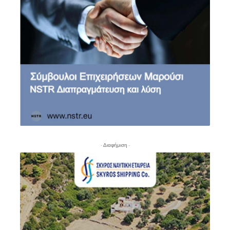
- Διαφήμιση -