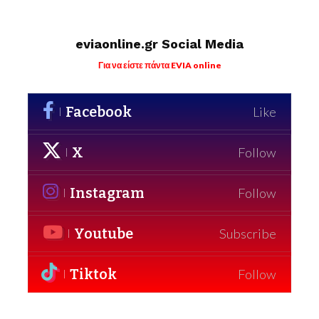
eviaonline.gr Social Media
Για να είστε πάντα EVIA online
Facebook
Like
X
Follow
Instagram
Follow
Youtube
Subscribe
Tiktok
Follow