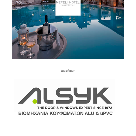
- Διαφήμιση -