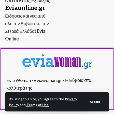
Online στις Εξελίξεις!
Eviaonline.gr
Ειδήσεις και νέα από
όλη την Εύβοια και την
Στερεά Ελλάδα!
Evia
Online
Evia Woman - eviawoman.gr - Η Εύβοια στα
καλύτερά της!
By using this site, you agree to the
Privacy
Accept
Policy
and
Terms of Use
.