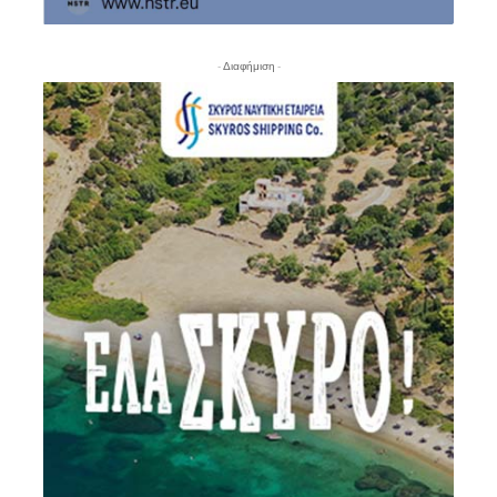
- Διαφήμιση -