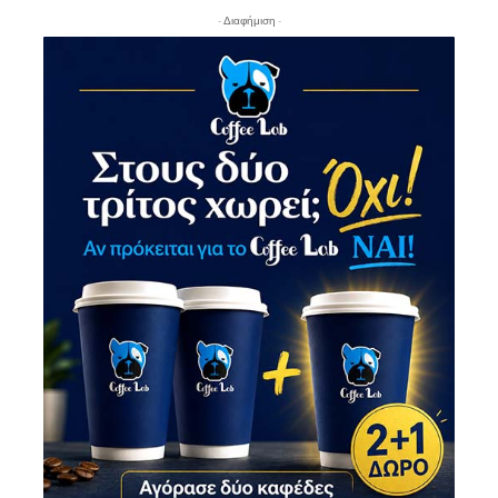
- Διαφήμιση -