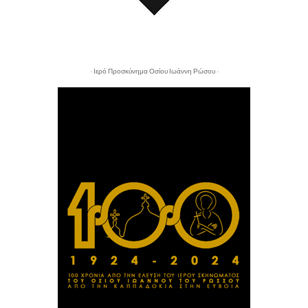
- Ιερό Προσκύνημα Οσίου Ιωάννη Ρώσου -