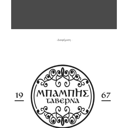
- Διαφήμιση -