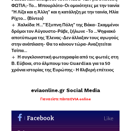
ΦΩΤΙΑ;-Το… Μπουρλότο-Οι ομοιότητες με την ταινία
“Η Λίζα και η Άλλη” και η κατάληξη με την ταινία, Ηλία
Ρίχτο… (Βίντεο)
Χαλκίδα: Η…”Έξυπνη Πόλη” της Βάκα- Σκαμμένοι
δρόμοι τον Αύγουστο-Ράβε, ξήλωνε -Το …Ψηφιακό
αποτύπωμα της Έλενας-Δεν άλλαξαν τους αγωγούς
στην ανάπλαση- Θα το κάνουν τώρα-Αναζητείται
Τσίπα…
Η συγκλονιστική φωτογραφία από τις φωτιές στη
Β. Εύβοια, στο άλμπουμ του Guardian για τα 50
χρόνια ιστορίας της Ευρώπης- Η θλιβερή επέτειος
eviaonline.gr Social Media
Για να είστε πάντα EVIA online
Facebook
Like