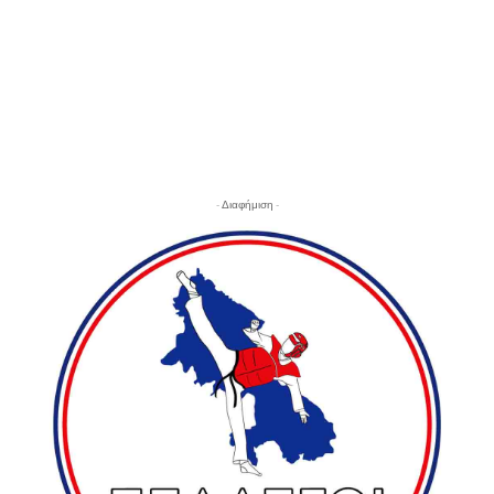
- Διαφήμιση -