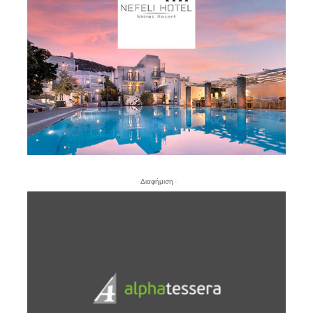
- Διαφήμιση -