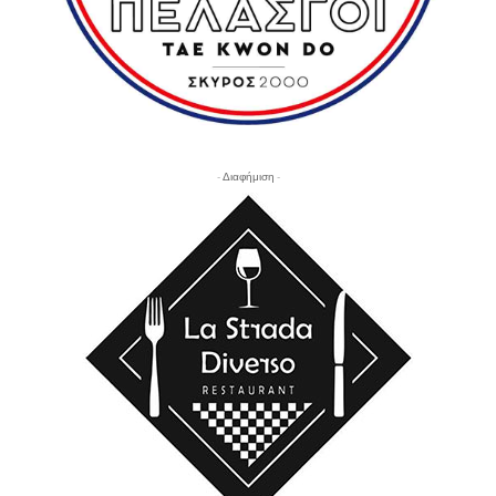
- Διαφήμιση -