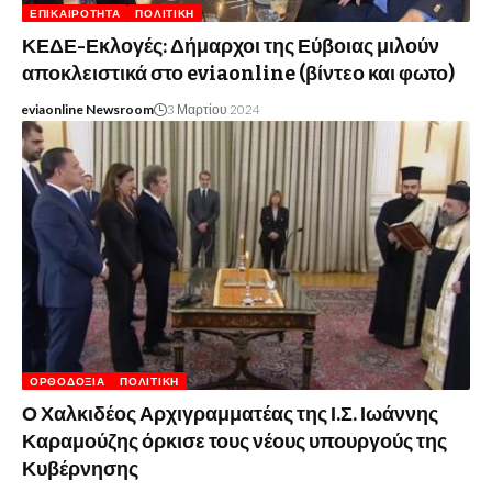
ΕΠΙΚΑΙΡΌΤΗΤΑ
ΠΟΛΙΤΙΚΉ
ΚΕΔΕ-Εκλογές: Δήμαρχοι της Εύβοιας μιλούν
αποκλειστικά στο eviaonline (βίντεο και φωτο)
eviaonline Newsroom
3 Μαρτίου 2024
ΟΡΘΟΔΟΞΊΑ
ΠΟΛΙΤΙΚΉ
Ο Χαλκιδέος Αρχιγραμματέας της Ι.Σ. Ιωάννης
Καραμούζης όρκισε τους νέους υπουργούς της
Κυβέρνησης