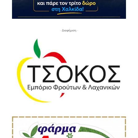
- Διαφήμιση -