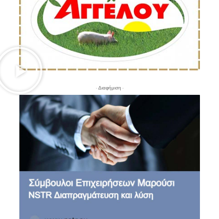
- Διαφήμιση -