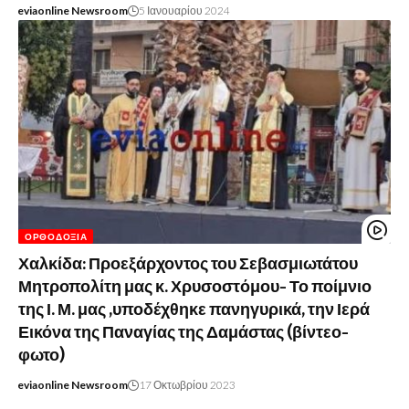
eviaonline Newsroom
5 Ιανουαρίου 2024
ΟΡΘΟΔΟΞΊΑ
Χαλκίδα: Προεξάρχοντος του Σεβασμιωτάτου
Μητροπολίτη μας κ. Χρυσοστόμου- Το ποίμνιο
της Ι. Μ. μας ,υποδέχθηκε πανηγυρικά, την Ιερά
Εικόνα της Παναγίας της Δαμάστας (βίντεο-
φωτο)
eviaonline Newsroom
17 Οκτωβρίου 2023