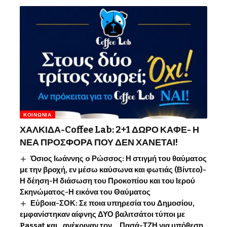
ΚΟΙΝΩΝΊΑ
ΧΑΛΚΙΔΑ-Coffee Lab: 2+1 ΔΩΡΟ ΚΑΦΕ- Η
ΝΕΑ ΠΡΟΣΦΟΡΑ ΠΟΥ ΔΕΝ ΧΑΝΕΤΑΙ!
Όσιος Ιωάννης o Ρώσσος: Η στιγμή του θαύματος
με την βροχή, εν μέσω καύσωνα και φωτιάς (Βίντεο)-
Η δέηση-Η διάσωση του Προκοπίου και του Ιερού
Σκηνώματος-Η εικόνα του Θαύματος
Εύβοια-ΣΟΚ: Σε ποια υπηρεσία του Δημοσίου,
εμφανίστηκαν αίφνης ΔΥΟ βαλιτσάτοι τύποι με
Passat και.. ανέκριναν τον… Πασά-ΤΖΗ για υπόθεση