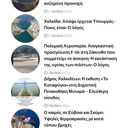
αυξημένη προσοχή
17 Ιουλίου 2026
Χαλκίδα: Απόψε έρχεται Υπουργός-
Ποιος είναι-Ο λόγος
13 Ιουλίου 2026
Πολεμική Αεροπορία: Αναγκαστική
προσγείωση F-16 στη Ζάκυνθο που
συμμετείχε σε άσκηση-Η κατάσταση
της υγείας των πιλότων-Ο λόγος
9 Ιουλίου 2026
Δήμος Χαλκιδέων: Η έκθεση «Το
Καταφύγιο» στη Δημοτική
Πινακοθήκη Μυταρά – Ελεύθερη
είσοδος
9 Ιουλίου 2026
Ο καιρός σε Εύβοια και Σκύρο:
Υψηλές θερμοκρασίες με κατά
τόπου βροχές