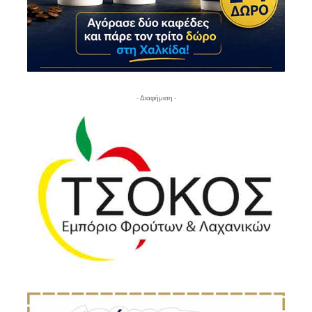
- Διαφήμιση -