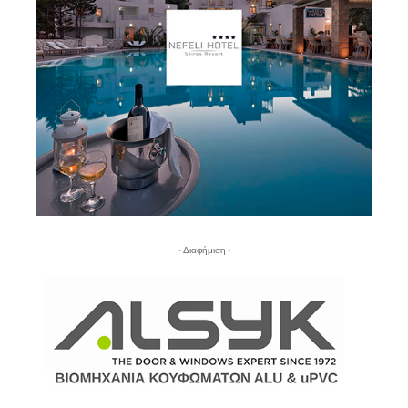
- Διαφήμιση -