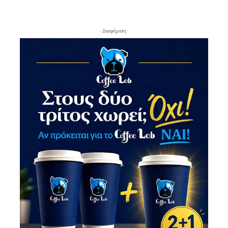
- Διαφήμιση -