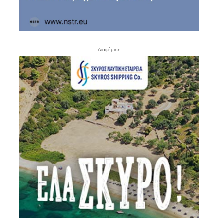
- Διαφήμιση -