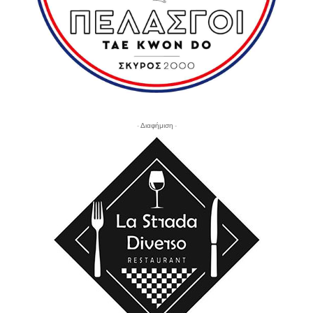
- Διαφήμιση -