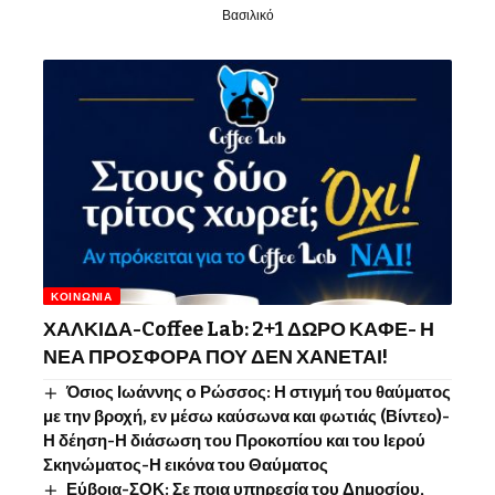
Βασιλικό
ΚΟΙΝΩΝΊΑ
ΧΑΛΚΙΔΑ-Coffee Lab: 2+1 ΔΩΡΟ ΚΑΦΕ- Η
ΝΕΑ ΠΡΟΣΦΟΡΑ ΠΟΥ ΔΕΝ ΧΑΝΕΤΑΙ!
Όσιος Ιωάννης o Ρώσσος: Η στιγμή του θαύματος
με την βροχή, εν μέσω καύσωνα και φωτιάς (Βίντεο)-
Η δέηση-Η διάσωση του Προκοπίου και του Ιερού
Σκηνώματος-Η εικόνα του Θαύματος
Εύβοια-ΣΟΚ: Σε ποια υπηρεσία του Δημοσίου,