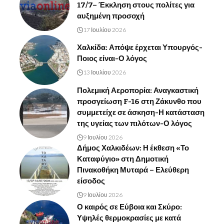
17/7– Έκκληση στους πολίτες για
αυξημένη προσοχή
17 Ιουλίου 2026
Χαλκίδα: Απόψε έρχεται Υπουργός-
Ποιος είναι-Ο λόγος
13 Ιουλίου 2026
Πολεμική Αεροπορία: Αναγκαστική
προσγείωση F-16 στη Ζάκυνθο που
συμμετείχε σε άσκηση-Η κατάσταση
της υγείας των πιλότων-Ο λόγος
9 Ιουλίου 2026
Δήμος Χαλκιδέων: Η έκθεση «Το
Καταφύγιο» στη Δημοτική
Πινακοθήκη Μυταρά – Ελεύθερη
είσοδος
9 Ιουλίου 2026
Ο καιρός σε Εύβοια και Σκύρο:
Υψηλές θερμοκρασίες με κατά