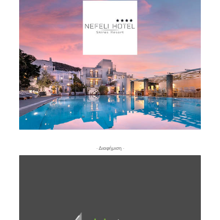
- Διαφήμιση -