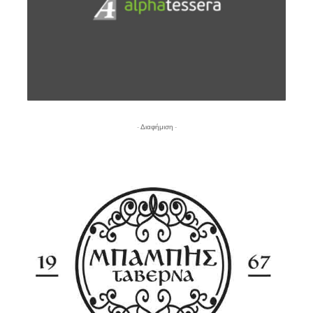
- Διαφήμιση -