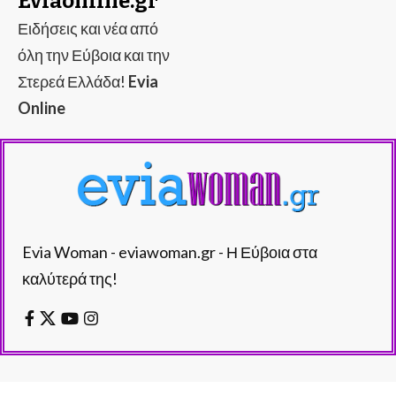
Eviaonline.gr
Ειδήσεις και νέα από
όλη την Εύβοια και την
Στερεά Ελλάδα!
Evia
Online
Evia Woman - eviawoman.gr - Η Εύβοια στα
καλύτερά της!