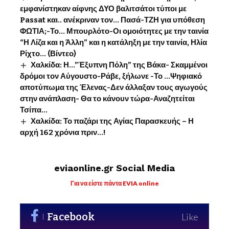
εμφανίστηκαν αίφνης ΔΥΟ βαλιτσάτοι τύποι με
Passat και.. ανέκριναν τον… Πασά-ΤΖΗ για υπόθεση
ΦΩΤΙΑ;-Το… Μπουρλότο-Οι ομοιότητες με την ταινία
“Η Λίζα και η Άλλη” και η κατάληξη με την ταινία, Ηλία
Ρίχτο… (Βίντεο)
Χαλκίδα: Η…”Έξυπνη Πόλη” της Βάκα- Σκαμμένοι
δρόμοι τον Αύγουστο-Ράβε, ξήλωνε -Το …Ψηφιακό
αποτύπωμα της Έλενας-Δεν άλλαξαν τους αγωγούς
στην ανάπλαση- Θα το κάνουν τώρα-Αναζητείται
Τσίπα…
Χαλκίδα: Το παζάρι της Αγίας Παρασκευής – Η
αρχή 162 χρόνια πριν…!
eviaonline.gr Social Media
Για να είστε πάντα EVIA online
Facebook
Like