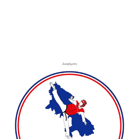
- Διαφήμιση -