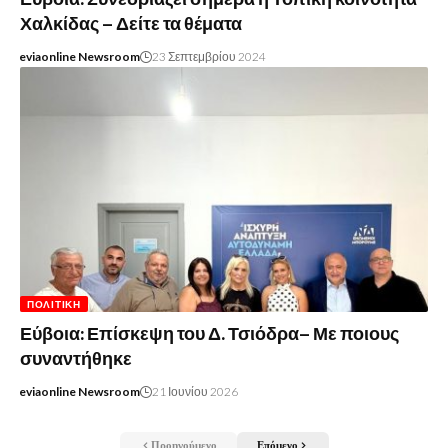
Χαλκίδας – Δείτε τα θέματα
eviaonline Newsroom
23 Σεπτεμβρίου 2024
ΠΟΛΙΤΙΚΉ
Εύβοια: Επίσκεψη του Δ. Τσιόδρα– Με ποιους
συναντήθηκε
eviaonline Newsroom
21 Ιουνίου 2026
Προηγούμενο
Επόμενο