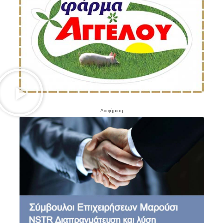
- Διαφήμιση -