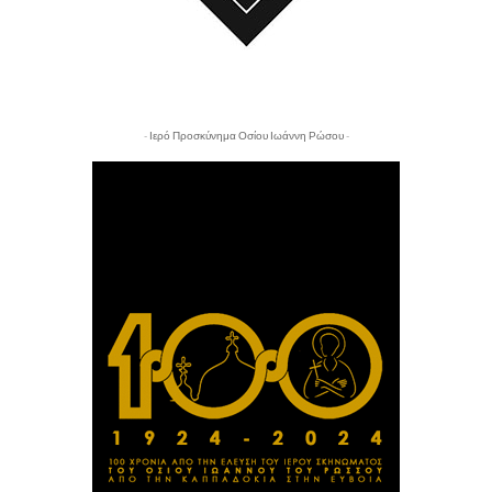
- Ιερό Προσκύνημα Οσίου Ιωάννη Ρώσου -