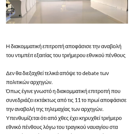
Η διακομματική επιτροπή αποφάσισε την αναβολή
του ντιμπέιτ εξαιτίας του τριήμερου εθνικού πένθους
Δεν θα διεξαχθεί τελικά απόψε το debate των
πολιτικών αρχηγών.
Όπως έγινε γνωστό η διακομματική επιτροπή που
συνεδριάζει εκτάκτως από τις 11 το πρωί αποφάσισε
την αναβολή της τηλεμαχίας των αρχηγών.
Υπενθυμίζεται ότι από χθες έχει κηρυχθεί τριήμερο
εθνικό πένθους λόγω του τραγικού ναυαγίου στα