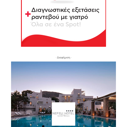
- Διαφήμιση -