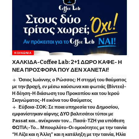
ΚΟΙΝΩΝΊΑ
ΧΑΛΚΙΔΑ-Coffee Lab: 2+1 ΔΩΡΟ ΚΑΦΕ- Η
ΝΕΑ ΠΡΟΣΦΟΡΑ ΠΟΥ ΔΕΝ ΧΑΝΕΤΑΙ!
Όσιος Ιωάννης o Ρώσσος: Η στιγμή του θαύματος
με την βροχή, εν μέσω καύσωνα και φωτιάς (Βίντεο)-
Η δέηση-Η διάσωση του Προκοπίου και του Ιερού
Σκηνώματος-Η εικόνα του Θαύματος
Εύβοια-ΣΟΚ: Σε ποια υπηρεσία του Δημοσίου,
εμφανίστηκαν αίφνης ΔΥΟ βαλιτσάτοι τύποι με
Passat και.. ανέκριναν τον… Πασά-ΤΖΗ για υπόθεση
ΦΩΤΙΑ;-Το… Μπουρλότο-Οι ομοιότητες με την ταινία
“Η Λίζα και η Άλλη” και η κατάληξη με την ταινία, Ηλία