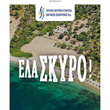
- Διαφήμιση -