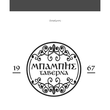
- Διαφήμιση -