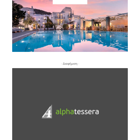
- Διαφήμιση -