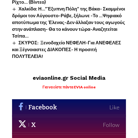
Ρίχτο… (Βίντεο)
Χαλκίδα: Η…”Έξυπνη Πόλη” της Βάκα- Σκαμμένοι
δρόμοι τον Αύγουστο-Ράβε, ξήλωνε -Το …Ψηφιακό
αποτύπωμα της Έλενας-Δεν άλλαξαν τους αγωγούς
στην ανάπλαση- Θα το κάνουν τώρα-Αναζητείται
Τσίπα…
ΣΚΥΡΟΣ: Ξενοδοχείο ΝΕΦΕΛΗ-Για ΑΝΕΦΕΛΕΣ
και Ξέγνοιαστες ΔΙΑΚΟΠΕΣ- Η προσιτή
ΠΟΛΥΤΕΛΕΙΑ!
eviaonline.gr Social Media
Για να είστε πάντα EVIA online
Facebook
Like
X
Follow