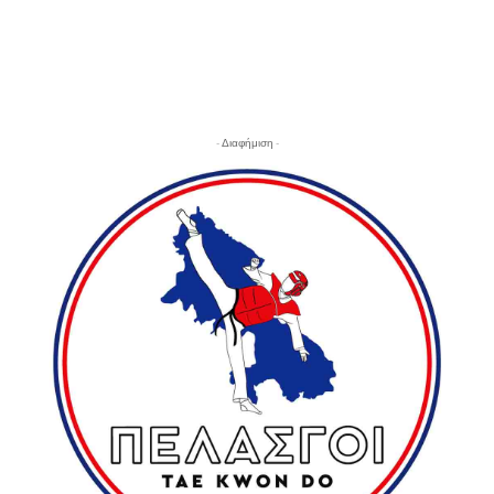
- Διαφήμιση -