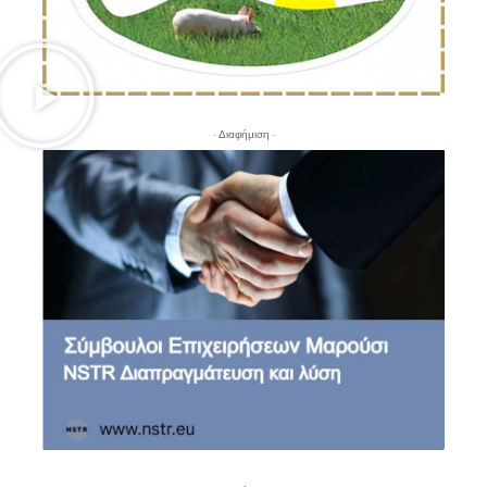
- Διαφήμιση -