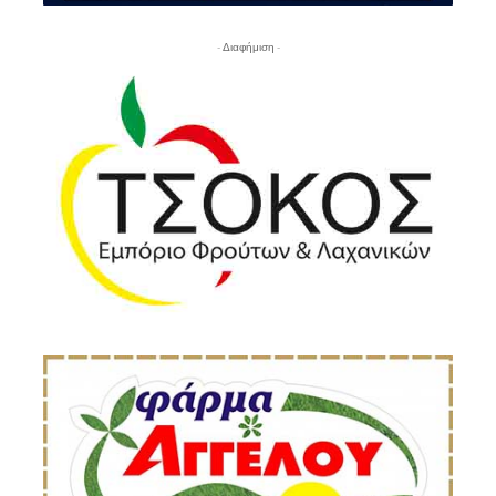
- Διαφήμιση -