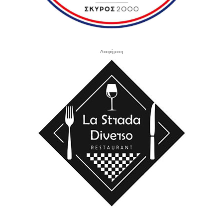
- Διαφήμιση -