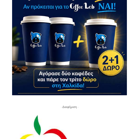
- Διαφήμιση -