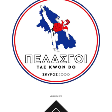
- Διαφήμιση -