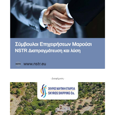
- Διαφήμιση -