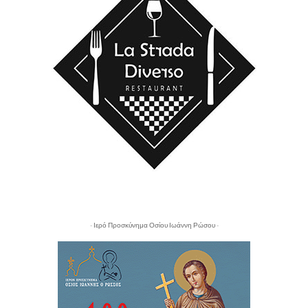
- Ιερό Προσκύνημα Οσίου Ιωάννη Ρώσου -