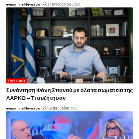
eviaonline Newsroom
11 Ιανουαρίου 2024
ΠΟΛΙΤΙΚΉ
Συνάντηση Φάνη Σπανού με όλα τα σωματεία της
ΛΑΡΚΟ – Τι συζήτησαν
eviaonline Newsroom
9 Δεκεμβρίου 2023