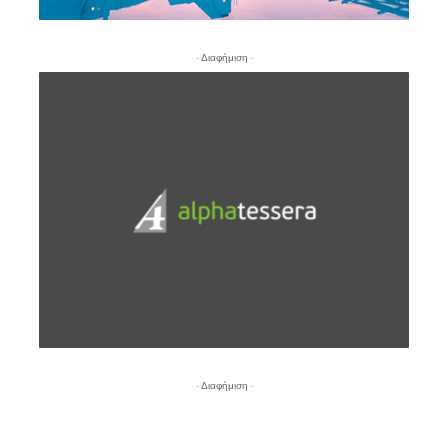
- Διαφήμιση -
- Διαφήμιση -