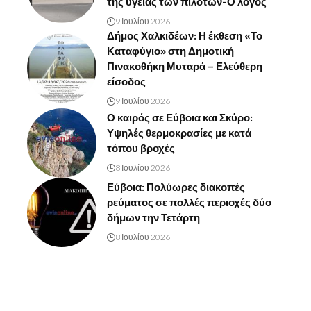
της υγείας των πιλότων-Ο λόγος
9 Ιουλίου 2026
Δήμος Χαλκιδέων: Η έκθεση «Το
Καταφύγιο» στη Δημοτική
Πινακοθήκη Μυταρά – Ελεύθερη
είσοδος
9 Ιουλίου 2026
Ο καιρός σε Εύβοια και Σκύρο:
Υψηλές θερμοκρασίες με κατά
τόπου βροχές
8 Ιουλίου 2026
Εύβοια: Πολύωρες διακοπές
ρεύματος σε πολλές περιοχές δύο
δήμων την Τετάρτη
8 Ιουλίου 2026