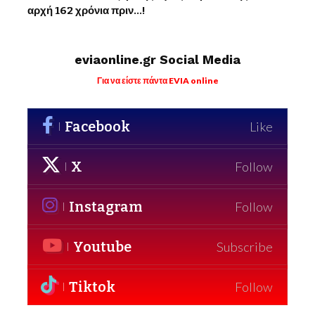
αρχή 162 χρόνια πριν…!
eviaonline.gr Social Media
Για να είστε πάντα EVIA online
Facebook
Like
X
Follow
Instagram
Follow
Youtube
Subscribe
Tiktok
Follow