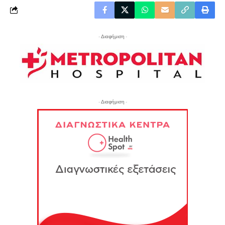
- Διαφήμιση -
- Διαφήμιση -