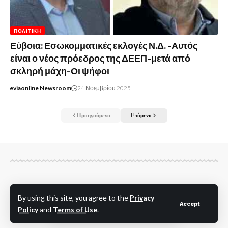
ΠΟΛΙΤΙΚΉ
Εύβοια: Εσωκομματικές εκλογές Ν.Δ. -Αυτός
είναι ο νέος πρόεδρος της ΔΕΕΠ-μετά από
σκληρή μάχη-Οι ψήφοι
eviaonline Newsroom
24 Νοεμβρίου 2025
Προηγούμενο
Επόμενο
By using this site, you agree to the
Privacy
Accept
Policy
and
Terms of Use
.