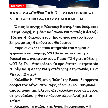
ΚΟΙΝΩΝΊΑ
ΧΑΛΚΙΔΑ-Coffee Lab: 2+1 ΔΩΡΟ ΚΑΦΕ- Η
ΝΕΑ ΠΡΟΣΦΟΡΑ ΠΟΥ ΔΕΝ ΧΑΝΕΤΑΙ!
Όσιος Ιωάννης o Ρώσσος: Η στιγμή του θαύματος
με την βροχή, εν μέσω καύσωνα και φωτιάς (Βίντεο)-
Η δέηση-Η διάσωση του Προκοπίου και του Ιερού
Σκηνώματος-Η εικόνα του Θαύματος
Εύβοια-ΣΟΚ: Σε ποια υπηρεσία του Δημοσίου,
εμφανίστηκαν αίφνης ΔΥΟ βαλιτσάτοι τύποι με
Passat και.. ανέκριναν τον… Πασά-ΤΖΗ για υπόθεση
ΦΩΤΙΑ;-Το… Μπουρλότο-Οι ομοιότητες με την ταινία
“Η Λίζα και η Άλλη” και η κατάληξη με την ταινία, Ηλία
Ρίχτο… (Βίντεο)
Χαλκίδα: Η…”Έξυπνη Πόλη” της Βάκα- Σκαμμένοι
δρόμοι τον Αύγουστο-Ράβε, ξήλωνε -Το …Ψηφιακό
αποτύπωμα της Έλενας-Δεν άλλαξαν τους αγωγούς
στην ανάπλαση- Θα το κάνουν τώρα-Αναζητείται
Τσίπα…
Χαλκίδα: Το παζάρι της Αγίας Παρασκευής – Η