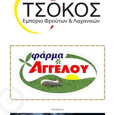
- Διαφήμιση -