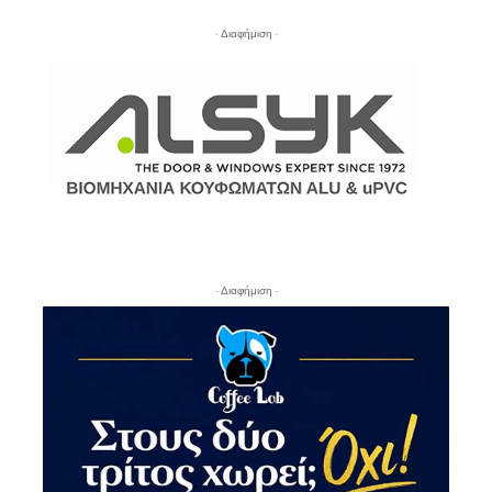
- Διαφήμιση -
- Διαφήμιση -