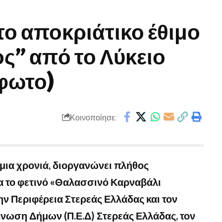
το αποκριάτικο έθιμο
ος” από το Λύκειο
φωτο)
Κοινοποίησε:
μια χρονιά, διοργανώνει πλήθος
α το φετινό «Θαλασσινό Καρναβάλι
ην Περιφέρεια Στερεάς Ελλάδας και τον
Ένωση Δήμων (Π.Ε.Δ) Στερεάς Ελλάδας, τον