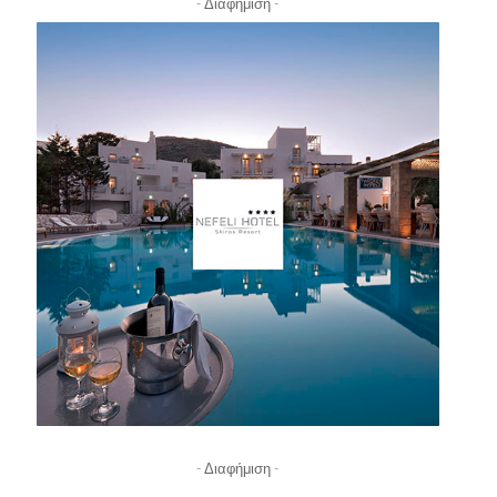
- Διαφήμιση -
- Διαφήμιση -