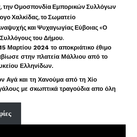
ς, την Ομοσπονδία Εμπορικών Συλλόγων
ογο Χαλκίδας, το Σωματείο
ναψυχής και Ψυχαγωγίας Εύβοιας «Ο
ς Συλλόγους του Δήμου.
5 Μαρτίου 2024 το αποκριάτικο έθιμο
αβίωσε στην πλατεία Μάλλιου από το
υκείου Ελληνίδων.
ον Αγά και τη Χανούμα από τη Χίο
εγάλους με σκωπτικά τραγούδια απο όλη
φίες