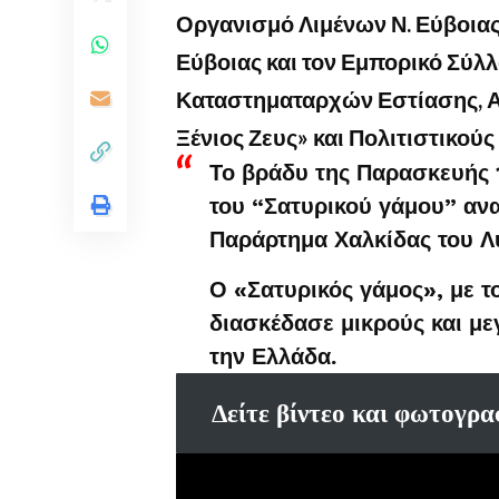
Οργανισμό Λιμένων Ν. Εύβοια
Εύβοιας και τον Εμπορικό Σύλλ
Καταστηματαρχών Εστίασης, Α
Ξένιος Ζευς» και Πολιτιστικού
Το βράδυ της Παρασκευής 1
του “Σατυρικού γάμου” αν
Παράρτημα Χαλκίδας του Λ
Ο «Σατυρικός γάμος», με τ
διασκέδασε μικρούς και μ
την Ελλάδα.
Δείτε βίντεο και φωτογρα