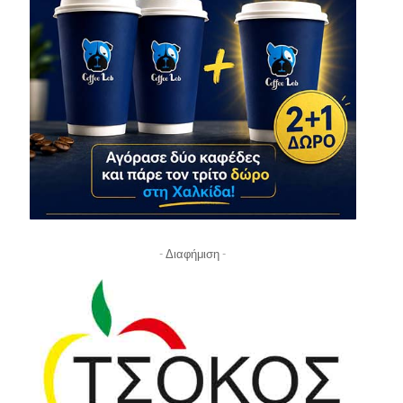
- Διαφήμιση -