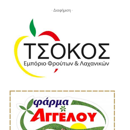
- Διαφήμιση -