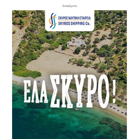
- Διαφήμιση -