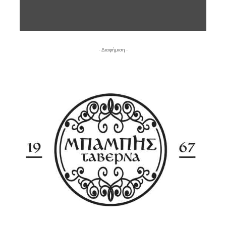
- Διαφήμιση -