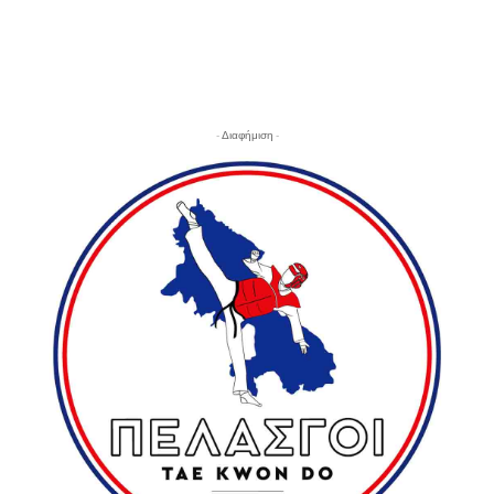
- Διαφήμιση -