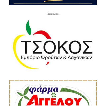
- Διαφήμιση -