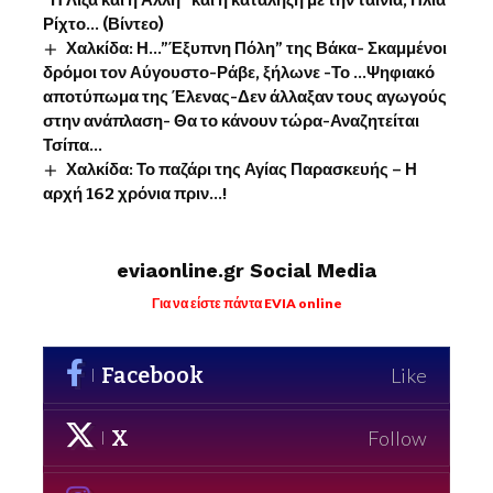
“Η Λίζα και η Άλλη” και η κατάληξη με την ταινία, Ηλία
Ρίχτο… (Βίντεο)
Χαλκίδα: Η…”Έξυπνη Πόλη” της Βάκα- Σκαμμένοι
δρόμοι τον Αύγουστο-Ράβε, ξήλωνε -Το …Ψηφιακό
αποτύπωμα της Έλενας-Δεν άλλαξαν τους αγωγούς
στην ανάπλαση- Θα το κάνουν τώρα-Αναζητείται
Τσίπα…
Χαλκίδα: Το παζάρι της Αγίας Παρασκευής – Η
αρχή 162 χρόνια πριν…!
eviaonline.gr Social Media
Για να είστε πάντα EVIA online
Facebook
Like
X
Follow