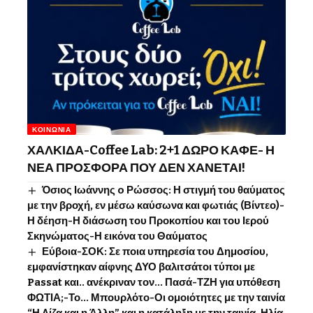
ΚΟΙΝΩΝΊΑ
ΧΑΛΚΙΔΑ-Coffee Lab: 2+1 ΔΩΡΟ ΚΑΦΕ- Η
ΝΕΑ ΠΡΟΣΦΟΡΑ ΠΟΥ ΔΕΝ ΧΑΝΕΤΑΙ!
Όσιος Ιωάννης o Ρώσσος: Η στιγμή του θαύματος
με την βροχή, εν μέσω καύσωνα και φωτιάς (Βίντεο)-
Η δέηση-Η διάσωση του Προκοπίου και του Ιερού
Σκηνώματος-Η εικόνα του Θαύματος
Εύβοια-ΣΟΚ: Σε ποια υπηρεσία του Δημοσίου,
εμφανίστηκαν αίφνης ΔΥΟ βαλιτσάτοι τύποι με
Passat και.. ανέκριναν τον… Πασά-ΤΖΗ για υπόθεση
ΦΩΤΙΑ;-Το… Μπουρλότο-Οι ομοιότητες με την ταινία