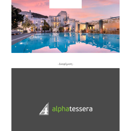
- Διαφήμιση -