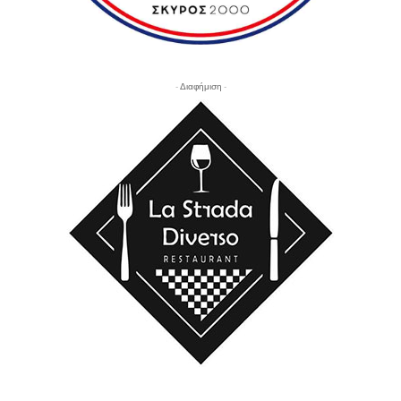
- Διαφήμιση -