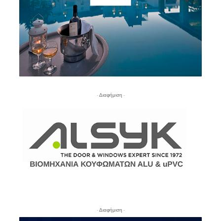
- Διαφήμιση -
- Διαφήμιση -