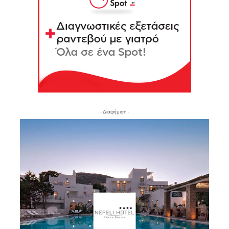
- Διαφήμιση -