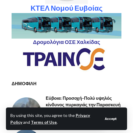
ΚΤΕΛ Νομού Ευβοίας
Δρομολόγια ΟΣΕ Χαλκίδας
ΔΗΜΟΦΙΛΗ
Εύβοια: Προσοχή-Πολύ υψηλός
κίνδυνος πυρκαγιάς την Παρασκευή
17/7– Έκκληση στους πολίτες για
By using this site, you agree to the
Privacy
αυξημένη προσοχή
Accept
Policy
and
Terms of Use
.
17 Ιουλίου 2026