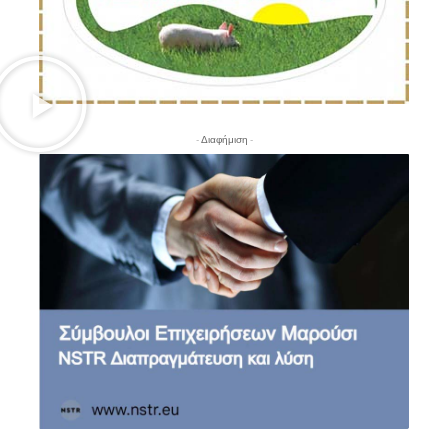
- Διαφήμιση -