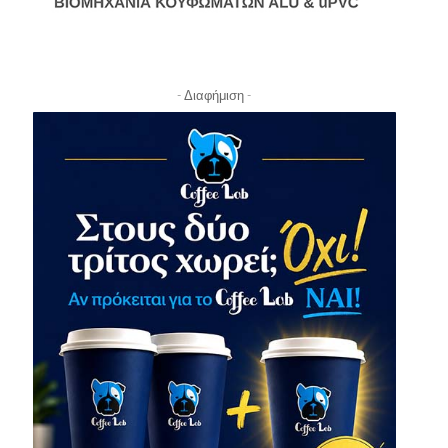
- Διαφήμιση -