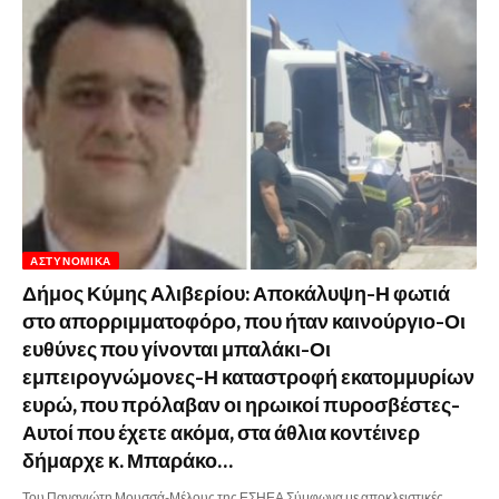
ΑΣΤΥΝΟΜΙΚΆ
Δήμος Κύμης Αλιβερίου: Αποκάλυψη-Η φωτιά
στο απορριμματοφόρο, που ήταν καινούργιο-Οι
ευθύνες που γίνονται μπαλάκι-Οι
εμπειρογνώμονες-Η καταστροφή εκατομμυρίων
ευρώ, που πρόλαβαν οι ηρωικοί πυροσβέστες-
Αυτοί που έχετε ακόμα, στα άθλια κοντέινερ
δήμαρχε κ. Μπαράκο…
Του Παναγιώτη Μουσσά-Μέλους της ΕΣΗΕΑ Σύμφωνα με αποκλειστικές