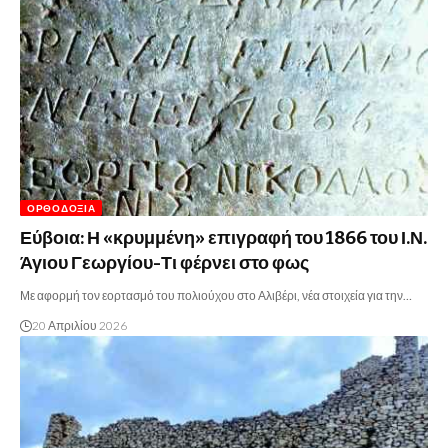
ΟΡΘΟΔΟΞΊΑ
Εύβοια: Η «κρυμμένη» επιγραφή του 1866 του Ι.Ν.
Άγιου Γεωργίου-Τι φέρνει στο φως
Με αφορμή τον εορτασμό του πολιούχου στο Αλιβέρι, νέα στοιχεία για την…
20 Απριλίου 2026