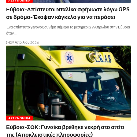
ΑΣΤΥΝΟΜΙΚΆ
Εύβοια-Απίστευτο: Νταλίκα σφήνωσε λόγω GPS
σε δρόμο-Έκοψαν κάγκελο για να περάσει
Ένα απίστευτο γεγονός συνέβη σήμερα το μεσημέρι 29 Απριλίου στην Εύβοια
όταν…
29 Απριλίου 2026
ΑΣΤΥΝΟΜΙΚΆ
Εύβοια-ΣΟΚ: Γυναίκα βρέθηκε νεκρή στο σπίτι
της (Αποκλειστικές πληροφορίες)