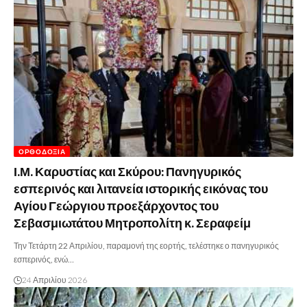
ΟΡΘΟΔΟΞΊΑ
Ι.Μ. Καρυστίας και Σκύρου: Πανηγυρικός
εσπερινός και λιτανεία ιστορικής εικόνας του
Αγίου Γεώργιου προεξάρχοντος του
Σεβασμιωτάτου Μητροπολίτη κ. Σεραφείμ
Την Τετάρτη 22 Απριλίου, παραμονή της εορτής, τελέστηκε ο πανηγυρικός
εσπερινός, ενώ…
24 Απριλίου 2026