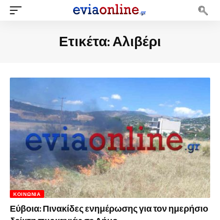
Ετικέτα:
Αλιβέρι
ΚΟΙΝΩΝΊΑ
Εύβοια: Πινακίδες ενημέρωσης για τον ημερήσιο