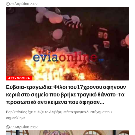
28 Απριλίου 2026
ΑΣΤΥΝΟΜΙΚΆ
Εύβοια-τραγωδία: Φίλοι του 17χρονου αφήνουν
κεριά στο σημείο που βρήκε τραγικό θάνατο-Τα
προσωπικά αντικείμενα που άφησαν…
Βαρύ πένθος έχει τυλίξει το Αλιβέρι μετά το τραγικό δυστύχημα που
σημειώθηκε…
27 Απριλίου 2026