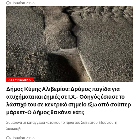
8 Ιουνίου 2026
ΑΣΤΥΝΟΜΙΚΆ
Δήμος Κύμης Αλιβερίου: Δρόμος παγίδα για
ατυχήματα και ζημιές σε Ι.Χ.- Οδηγός έσκισε το
λάστιχό του σε κεντρικό σημείο έξω από σούπερ
μάρκετ-Ο Δήμος θα κάνει κάτι;
Σύμφωνα με καταγγελία κατοίκου το πρωί του Σαββάτου 6 Ιουνίου, η
λακκούβα,…
6 Ιουνίου 2026