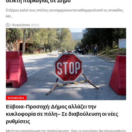
δείκτη πυρκαγιάς σε Δήμο
Ο Δήμος καλεί τους πολίτες να ενημερώνονται καθημερινά από τις πινακίδες
και…
7 Αυγούστου 2026
ΚΟΙΝΩΝΊΑ
Εύβοια-Προσοχή: Δήμος αλλάζει την
κυκλοφορία σε πόλη– Σε διαβούλευση οι νέες
ρυθμίσεις
Μετά την ολοκλήρωση της διαβούλευσης, όλες οι προτάσεις θα αξιολογηθούν