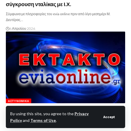
σύγκρουση νταλίκας με Ι.Χ.
Σύμφωνα με πληροφορίες του evia online πριν από λίγο μεσημέρι Μ.
Δευτέρας…
6 Απριλίου 2026
ΑΣΤΥΝΟΜΙΚΆ
Εύβοια-Τροχαίο: Σύγκρουση νταλίκας με Ι.Χ.
By using this site, you agree to the
Privacy
Accept
Σύμφωνα με πληροφορίες του evia online πριν από λίγο μεσημέρι Μ.
Policy
and
Terms of Use
.
Δευτέρας…