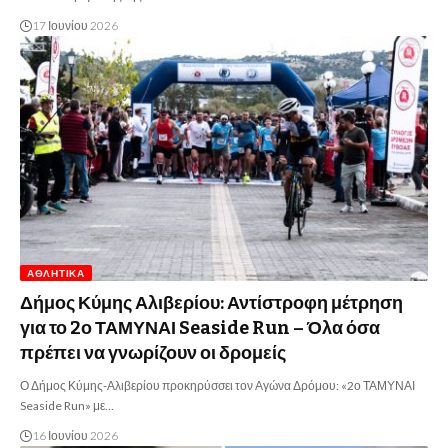
17 Ιουνίου 2026
ΑΘΛΗΤΙΚΆ
Δήμος Κύμης Αλιβερίου: Αντίστροφη μέτρηση
για το 2ο ΤΑΜΥΝΑΙ Seaside Run – Όλα όσα
πρέπει να γνωρίζουν οι δρομείς
Ο Δήμος Κύμης-Αλιβερίου προκηρύσσει τον Αγώνα Δρόμου: «2ο ΤΑΜΥΝΑΙ
Seaside Run» με…
16 Ιουνίου 2026