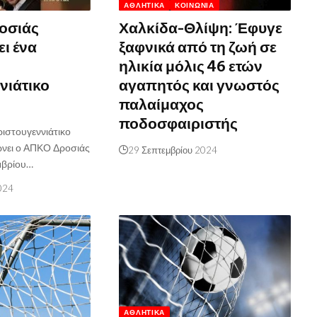
ΑΘΛΗΤΙΚΆ
ΚΟΙΝΩΝΊΑ
οσιάς
Χαλκίδα-Θλίψη: Έφυγε
ι ένα
ξαφνικά από τη ζωή σε
ηλικία μόλις 46 ετών
νιάτικο
αγαπητός και γνωστός
παλαίμαχος
ποδοσφαιριστής
ιστουγεννιάτικο
ώνει ο ΑΠΚΟ Δροσιάς
29 Σεπτεμβρίου 2024
εμβρίου…
024
ΑΘΛΗΤΙΚΆ