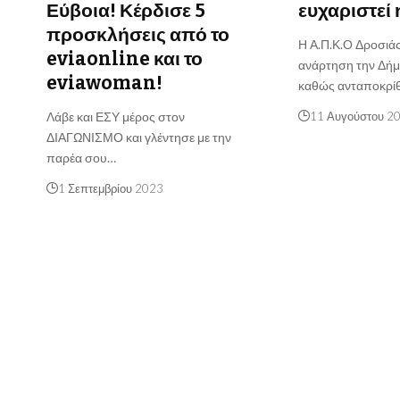
Εύβοια! Κέρδισε 5
ευχαριστεί 
προσκλήσεις από το
Η Α.Π.Κ.Ο Δροσιάς
eviaonline και το
ανάρτηση την Δήμ
eviawoman!
καθώς ανταποκρί
Λάβε και ΕΣΥ μέρος στον
11 Αυγούστου 2
ΔΙΑΓΩΝΙΣΜΟ και γλέντησε με την
παρέα σου…
1 Σεπτεμβρίου 2023