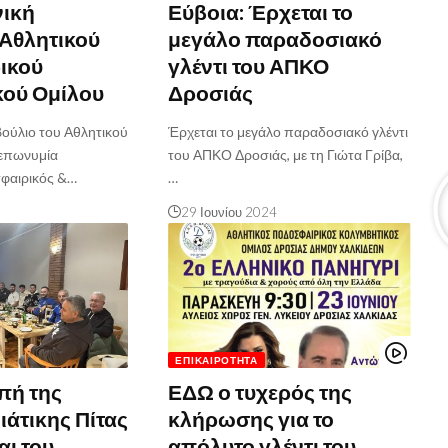
νική
Εύβοια: Έρχεται το
Αθλητικού
μεγάλο παραδοσιακό
ικού
γλέντι του ΑΠΚΟ
κού Ομίλου
Δροσιάς
βούλιο του Αθλητικού
Έρχεται το μεγάλο παραδοσιακό γλέντι
 επωνυμία
του ΑΠΚΟ Δροσιάς, με τη Γιώτα Γρίβα,
φαιρικός &…
…
29 Ιουνίου 2024
ΕΠΙΚΑΙΡΌΤΗΤΑ
πή της
ΕΔΩ ο τυχερός της
άτικης Πίτας
κλήρωσης για το
αι του
απόλυτο γλέντι του