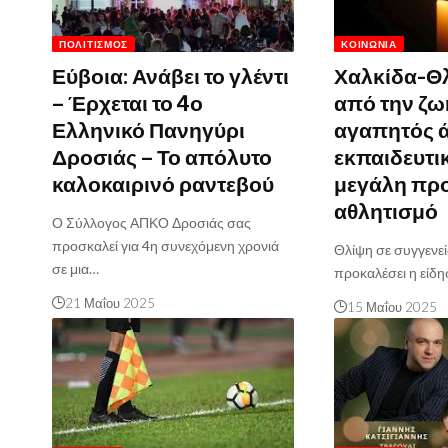
ΠΟΛΙΤΙΣΜΌΣ
ΚΟΙΝΩΝΊΑ
Εύβοια: Ανάβει το γλέντι
Χαλκίδα-Θ
– Έρχεται το 4ο
από την ζω
Ελληνικό Πανηγύρι
αγαπητός 
Δροσιάς – Το απόλυτο
εκπαιδευτικ
καλοκαιρινό ραντεβού
μεγάλη πρ
αθλητισμό
Ο Σύλλογος ΑΠΚΟ Δροσιάς σας
προσκαλεί για 4η συνεχόμενη χρονιά
Θλίψη σε συγγενείς
σε μια…
προκαλέσει η είδη
21 Μαΐου 2025
15 Μαΐου 2025