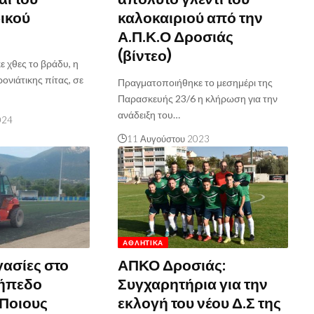
ικού
καλοκαιριού από την
Α.Π.Κ.Ο Δροσιάς
(βίντεο)
 χθες το βράδυ, η
νιάτικης πίτας, σε
Πραγματοποιήθηκε το μεσημέρι της
Παρασκευής 23/6 η κλήρωση για την
ανάδειξη του…
024
11 Αυγούστου 2023
ΑΘΛΗΤΙΚΆ
γασίες στο
ΑΠΚΟ Δροσιάς:
Γήπεδο
Συγχαρητήρια για την
 Ποιους
εκλογή του νέου Δ.Σ της