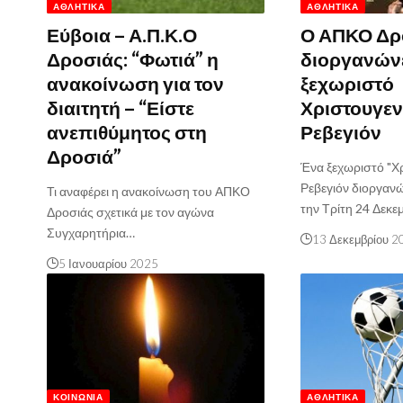
ΑΘΛΗΤΙΚΆ
ΑΘΛΗΤΙΚΆ
Εύβοια – Α.Π.Κ.Ο
Ο ΑΠΚΟ Δρ
Δροσιάς: “Φωτιά” η
διοργανώνε
ανακοίνωση για τον
ξεχωριστό
διαιτητή – “Είστε
Χριστουγεν
ανεπιθύμητος στη
Ρεβεγιόν
Δροσιά”
Ένα ξεχωριστό "Χρ
Ρεβεγιόν διοργαν
Τι αναφέρει η ανακοίνωση του ΑΠΚΟ
την Τρίτη 24 Δεκ
Δροσιάς σχετικά με τον αγώνα
Συγχαρητήρια…
13 Δεκεμβρίου 2
5 Ιανουαρίου 2025
ΚΟΙΝΩΝΊΑ
ΑΘΛΗΤΙΚΆ