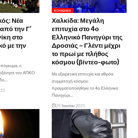
ΚΟΙΝΩΝΊΑ
ός: Νέα
Χαλκίδα: Μεγάλη
από την Γ’
επιτυχία στο 4ο
νίκη στο
Ελληνικό Πανηγύρι της
κό με την
Δροσιάς – Γλέντι μέχρι
το πρωί με πλήθος
κόσμου (βίντεο-φωτο)
απόγευμα, ο
οξένησε τον ΑΠΚΟ
Με εξαιρετική επιτυχία και αθρόα
εδο…
συμμετοχή κόσμου
πραγματοποιήθηκε το 4ο Ελληνικό
025
Πανηγύρι…
29 Ιουνίου 2025