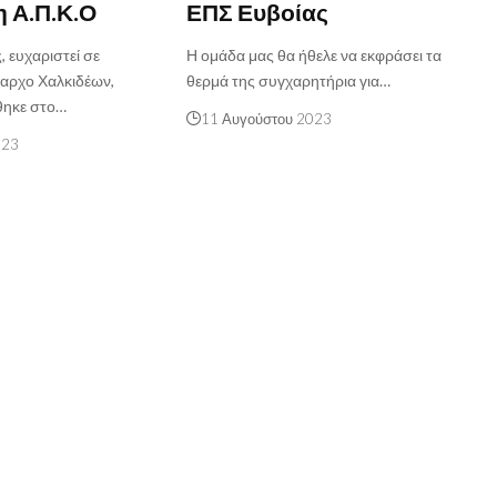
η Α.Π.Κ.Ο
ΕΠΣ Ευβοίας
, ευχαριστεί σε
Η ομάδα μας θα ήθελε να εκφράσει τα
αρχο Χαλκιδέων,
θερμά της συγχαρητήρια για…
θηκε στο…
11 Αυγούστου 2023
023