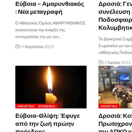
Εύβοια – Αμαρυνθιακός
Δροσιά: Γε
: Νέα μεταγραφή
συνέλευση 
Ποδοσφαιρ
Ο Αθλητικός Όμιλος ΑΜΑΡΥΝΘΙΑΚΟΣ
Κολυμβητι
ανακοινώνει την έναρξη της
συνεργασίας του με τον…
Το Διοικητικό Συμ
Σωματείου με την
14 Αυγούστου 2024
«Αθλητικός Ποδοσ
12 Ιουλίου 2024
ΑΘΛΗΤΙΚΆ
ΚΟΙΝΩΝΊΑ
ΑΘΛΗΤΙΚΆ
Εύβοια-Θλίψη: Έφυγε
Δροσιά: Κο
από την ζωή πρώην
Πρωτοχρονι
πρόεδρος
του ΑΠΚΟ κ