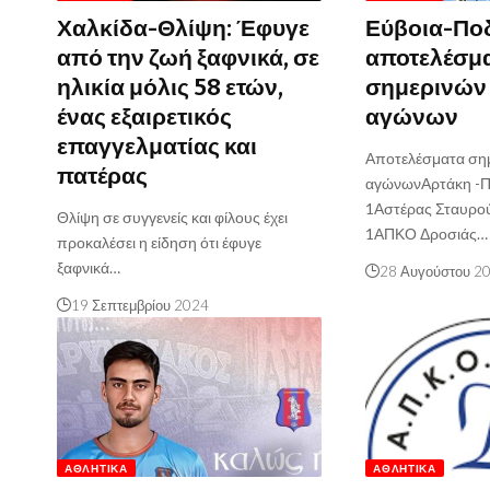
Χαλκίδα-Θλίψη: Έφυγε
Εύβοια-Πο
από την ζωή ξαφνικά, σε
αποτελέσμ
ηλικία μόλις 58 ετών,
σημερινών
ένας εξαιρετικός
αγώνων
επαγγελματίας και
Αποτελέσματα σημ
πατέρας
αγώνωνΑρτάκη -Π
1Αστέρας Σταυρού
Θλίψη σε συγγενείς και φίλους έχει
1ΑΠΚΟ Δροσιάς…
προκαλέσει η είδηση ότι έφυγε
ξαφνικά…
28 Αυγούστου 2
19 Σεπτεμβρίου 2024
ΑΘΛΗΤΙΚΆ
ΑΘΛΗΤΙΚΆ