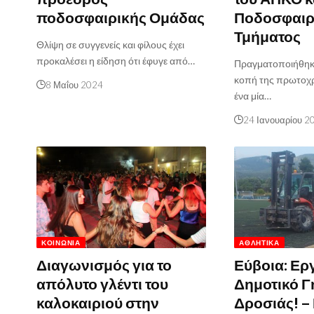
ποδοσφαιρικής Ομάδας
Ποδοσφαιρ
Τμήματος
Θλίψη σε συγγενείς και φίλους έχει
προκαλέσει η είδηση ότι έφυγε από…
Πραγματοποιήθηκε
κοπή της πρωτοχρο
8 Μαΐου 2024
ένα μία…
24 Ιανουαρίου 2
ΚΟΙΝΩΝΊΑ
ΑΘΛΗΤΙΚΆ
Διαγωνισμός για το
Εύβοια: Ερ
απόλυτο γλέντι του
Δημοτικό 
καλοκαιριού στην
Δροσιάς! –