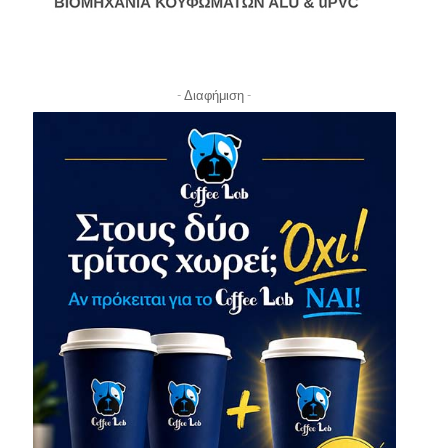
- Διαφήμιση -