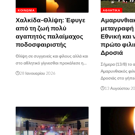
ΚΟΙΝΩΝΊΑ
ΑΘΛΗΤΙΚΆ
Χαλκίδα-Θλίψη: Έφυγε
Αμαρυνθιακ
από τη ζωή πολύ
μεταγραφή 
αγαπητός παλαίμαχος
Εθνική και 
ποδοσφαιριστής
πρώτο φιλι
Δροσιά
Θλίψη σε συγγενείς και φίλους αλλά και
στο αθλητικό γίγνεσθαι προκάλεσε η…
Σήμερα (13/8) το 
Αμαρυνθιακός φιλ
28 Ιανουαρίου 2026
Δροσιάς στο γήπ
13 Αυγούστου 2