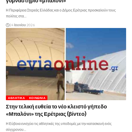
γυμναστήριο «μπαλόνι»
Η Περιφέρεια Στερεάς Ελλάδας και ο Δήμος Ερέτριας προσκαλούν τους
πολίτες στα…
24 Ιουνίου 2026
ΑΘΛΗΤΙΚΆ
ΚΟΙΝΩΝΊΑ
Στην τελική ευθεία το νέο κλειστό γήπεδο
«Μπαλόνι» της Ερέτριας (βίντεο)
Η Εύβοια ενισχύει τις αθλητικές της υποδομές με την κατασκευή ενός
σύγχρονου…