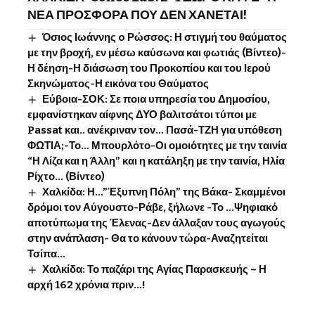
ΝΕΑ ΠΡΟΣΦΟΡΑ ΠΟΥ ΔΕΝ ΧΑΝΕΤΑΙ!
Όσιος Ιωάννης o Ρώσσος: Η στιγμή του θαύματος
με την βροχή, εν μέσω καύσωνα και φωτιάς (Βίντεο)-
Η δέηση-Η διάσωση του Προκοπίου και του Ιερού
Σκηνώματος-Η εικόνα του Θαύματος
Εύβοια-ΣΟΚ: Σε ποια υπηρεσία του Δημοσίου,
εμφανίστηκαν αίφνης ΔΥΟ βαλιτσάτοι τύποι με
Passat και.. ανέκριναν τον… Πασά-ΤΖΗ για υπόθεση
ΦΩΤΙΑ;-Το… Μπουρλότο-Οι ομοιότητες με την ταινία
“Η Λίζα και η Άλλη” και η κατάληξη με την ταινία, Ηλία
Ρίχτο… (Βίντεο)
Χαλκίδα: Η…”Έξυπνη Πόλη” της Βάκα- Σκαμμένοι
δρόμοι τον Αύγουστο-Ράβε, ξήλωνε -Το …Ψηφιακό
αποτύπωμα της Έλενας-Δεν άλλαξαν τους αγωγούς
στην ανάπλαση- Θα το κάνουν τώρα-Αναζητείται
Τσίπα…
Χαλκίδα: Το παζάρι της Αγίας Παρασκευής – Η
αρχή 162 χρόνια πριν…!