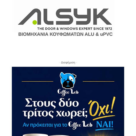
- Διαφήμιση -