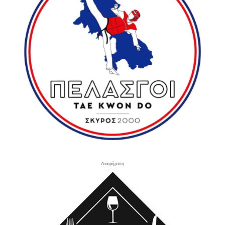
- Διαφήμιση -