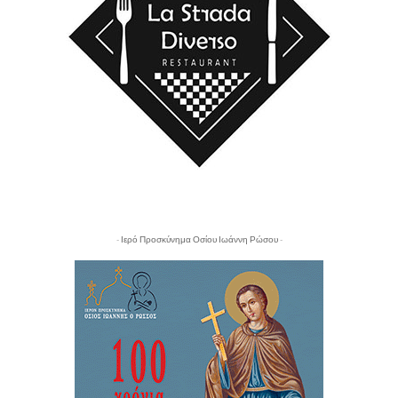
- Ιερό Προσκύνημα Οσίου Ιωάννη Ρώσου -