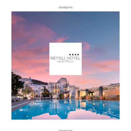
- Διαφήμιση -
- Διαφήμιση -