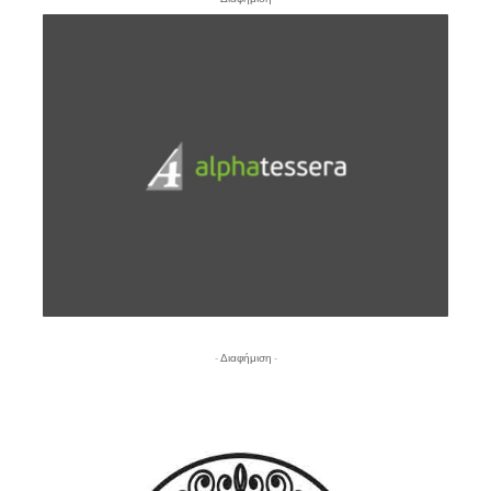
- Διαφήμιση -