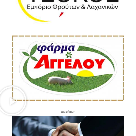
- Διαφήμιση -