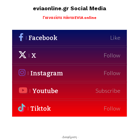
eviaonline.gr Social Media
Για να είστε πάντα EVIA online
Facebook
Like
X
Follow
Instagram
Follow
Youtube
Subscribe
Tiktok
Follow
- Διαφήμιση -