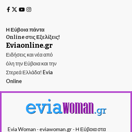
Η Εύβοια πάντα
Online στις Εξελίξεις!
Eviaonline.gr
Ειδήσεις και νέα από
όλη την Εύβοια και την
Στερεά Ελλάδα!
Evia
Online
Evia Woman - eviawoman.gr - Η Εύβοια στα