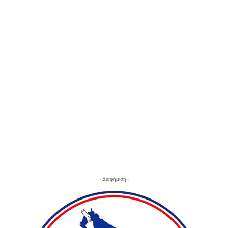
- Διαφήμιση -