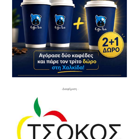
- Διαφήμιση -