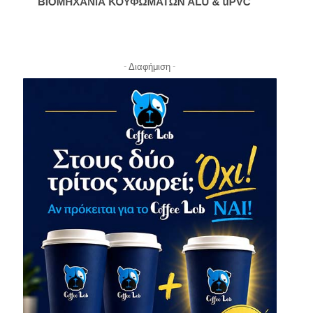
- Διαφήμιση -