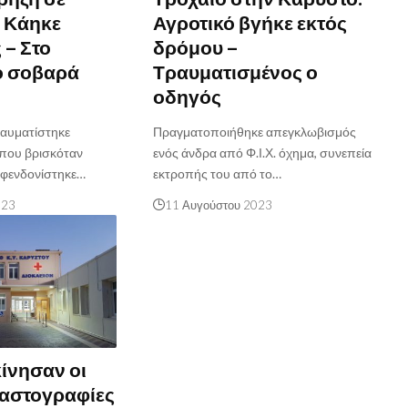
 Κάηκε
Αγροτικό βγήκε εκτός
– Στο
δρόμου –
ο σοβαρά
Τραυματισμένος ο
οδηγός
ραυματίστηκε
Πραγματοποιήθηκε απεγκλωβισμός
που βρισκόταν
ενός άνδρα από Φ.Ι.Χ. όχημα, συνεπεία
σφενδονίστηκε…
εκτροπής του από το…
023
11 Αυγούστου 2023
κίνησαν οι
μαστογραφίες