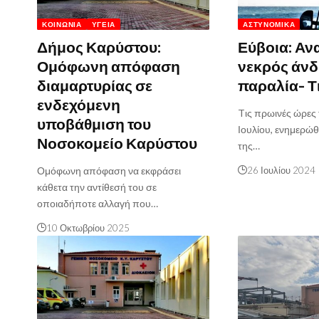
ΚΟΙΝΩΝΊΑ
ΥΓΕΊΑ
ΑΣΤΥΝΟΜΙΚΆ
Δήμος Καρύστου:
Εύβοια: Αν
Ομόφωνη απόφαση
νεκρός άν
διαμαρτυρίας σε
παραλία- Τ
ενδεχόμενη
Tις πρωινές ώρες
υποβάθμιση του
Ιουλίου, ενημερώθ
Νοσοκομείο Καρύστου
της…
Ομόφωνη απόφαση να εκφράσει
26 Ιουλίου 2024
κάθετα την αντίθεσή του σε
οποιαδήποτε αλλαγή που…
10 Οκτωβρίου 2025