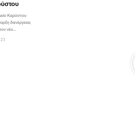
ρύστου
μείο Καρύστου
ναρξη διενέργειας
τον νέο…
023