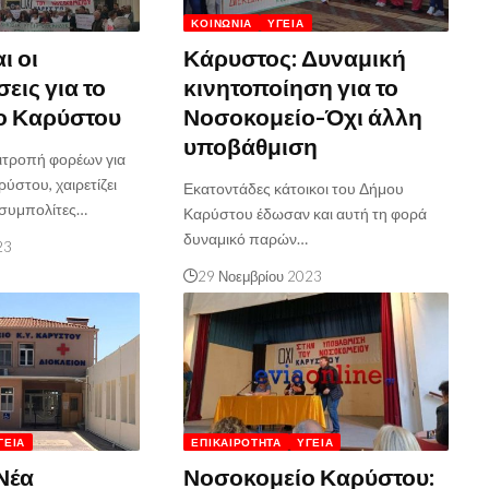
ΚΟΙΝΩΝΊΑ
ΥΓΕΊΑ
ι οι
Κάρυστος: Δυναμική
εις για το
κινητοποίηση για το
ο Καρύστου
Νοσοκομείο-Όχι άλλη
υποβάθμιση
πιτροπή φορέων για
ύστου, χαιρετίζει
Εκατοντάδες κάτοικοι του Δήμου
 συμπολίτες…
Καρύστου έδωσαν και αυτή τη φορά
δυναμικό παρών…
23
29 Νοεμβρίου 2023
ΓΕΊΑ
ΕΠΙΚΑΙΡΌΤΗΤΑ
ΥΓΕΊΑ
Νέα
Νοσοκομείο Καρύστου: