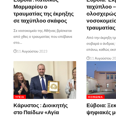
Μαρμαρίου ο
ταχύπλοο –
τραυματίας της έκρηξης
ολοσχερώς 
σε ταχύπλοο σκάφος
νοσοκομεί
τραυματίας
Σε νοσοκομείο της Αθήνας βρίσκεται
από χθες ο τραυματίας που επέβαινε
Από την έκρηξη τ
στο…
σοβαρά ο άνδρας 
επάνω, καθώς εκ
11 Αυγούστου 2023
11 Αυγούστου 2
ΥΓΕΊΑ
ΚΟΙΝΩΝΊΑ
Κάρυστος : Διοικητής
Εύβοια: Ξε
στο Παίδων «Αγία
ψηφιακές 