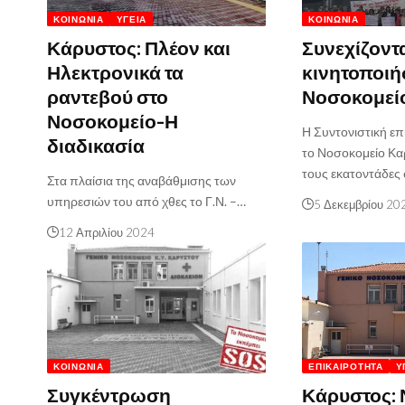
ΚΟΙΝΩΝΊΑ
ΥΓΕΊΑ
ΚΟΙΝΩΝΊΑ
Κάρυστος: Πλέον και
Συνεχίζοντα
Ηλεκτρονικά τα
κινητοποιήσ
ραντεβού στο
Νοσοκομεί
Νοσοκομείο-Η
Η Συντονιστική ε
διαδικασία
το Νοσοκομείο Καρ
τους εκατοντάδες
Στα πλαίσια της αναβάθμισης των
υπηρεσιών του από χθες το Γ.Ν. –…
5 Δεκεμβρίου 20
12 Απριλίου 2024
ΚΟΙΝΩΝΊΑ
ΕΠΙΚΑΙΡΌΤΗΤΑ
Υ
Συγκέντρωση
Κάρυστος: 