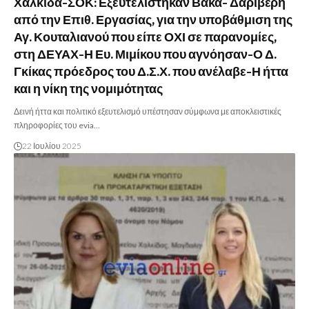
Χαλκίδα-ΣΟΚ: Εξευτελίστηκαν Βάκα- Δαριβέρη
από την Επιθ. Εργασίας, για την υποβάθμιση της
Αγ. Κουταλιανού που είπε ΟΧΙ σε παρανομίες,
στη ΔΕΥΑΧ-Η Ευ. Μιμίκου που αγνόησαν-Ο Δ.
Γκίκας πρόεδρος του Δ.Σ.Χ. που ανέλαβε-Η ήττα
και η νίκη της νομιμότητας
Δεινή ήττα και πολιτικό εξευτελισμό υπέστησαν σύμφωνα με αποκλειστικές
πληροφορίες του evia…
22 Ιουλίου 2025