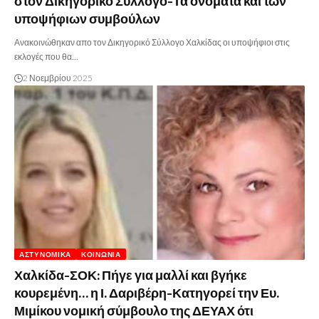
στον Δικηγορικό Σύλλογο-Τα ονόματα και των
υποψήφιων συμβούλων
Ανακοινώθηκαν απο τον Δικηγορικό Σύλλογο Χαλκίδας οι υποψήφιοι στις
εκλογές που θα…
2 Νοεμβρίου 2025
ΑΣΤΥΝΟΜΙΚΆ
ΚΟΙΝΩΝΊΑ
Χαλκίδα-ΣΟΚ: Πήγε για μαλλί και βγήκε
κουρεμένη… η Ι. Δαριβέρη-Κατηγορεί την Ευ.
Μιμίκου νομική σύμβουλο της ΔΕΥΑΧ ότι