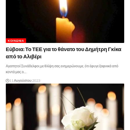
ΚΟΙΝΩΝΊΑ
Εύβοια: Το ΤΕΕ για το θάνατο του Δημήτρη Γκίκα
από το Αλιβέρι
Αγαπητοί Συνάδελφοι,με θλίψη σας ενημερώνουμε, ότι έφυγε ξαφνικά από
κοντά μας ο…
11 Αυγούστου 2023