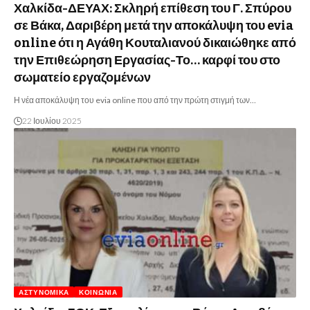
Χαλκίδα-ΔΕΥΑΧ: Σκληρή επίθεση του Γ. Σπύρου
σε Βάκα, Δαριβέρη μετά την αποκάλυψη του evia
online ότι η Αγάθη Κουταλιανού δικαιώθηκε από
την Επιθεώρηση Εργασίας-Το… καρφί του στο
σωματείο εργαζομένων
Η νέα αποκάλυψη του evia online που από την πρώτη στιγμή των…
22 Ιουλίου 2025
ΑΣΤΥΝΟΜΙΚΆ
ΚΟΙΝΩΝΊΑ