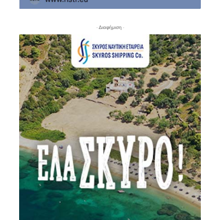
- Διαφήμιση -