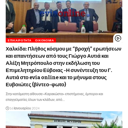
ΕΠΙΚΑΙΡΌΤΗΤΑ
ΟΙΚΟΝΟΜΊΑ
Χαλκίδα: Πλήθος κόσμου με “βροχή” ερωτήσεων
και απαντήσεων από τους Γιώργο Αυτιά και
Αλέξη Μητρόπουλο στην εκδήλωση του
Επιμελητηρίου Εύβοιας -Η συνέντευξη του Γ.
Αυτιά στο evia online και το μήνυμα στους
Ευβοιώτες (βίντεο-φωτο)
Στην κατάμεστη αίθουσα «Καρακώστα» επιστήμονες, έμποροι και
επαγγελματίες όλων των κλάδων, από…
16 Ιανουαρίου 2024