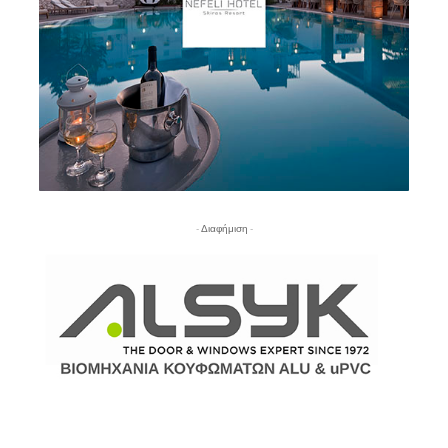
- Διαφήμιση -