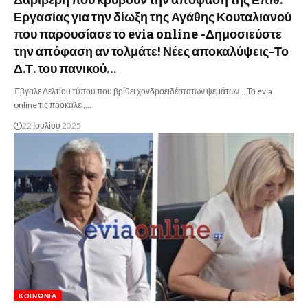
Δαριβέρη που κρύβουν την απόφαση της Επιθ.
Εργασίας για την δίωξη της Αγάθης Κουταλιανού
που παρουσίασε το evia online -Δημοσιεύστε
την απόφαση αν τολμάτε! Νέες αποκαλύψεις-Το
Δ.Τ. του πανικού…
Έβγαλε Δελτίου τύπου που βρίθει χονδροειδέστατων ψεμάτων... Το evia
online τις προκαλεί,…
22 Ιουλίου 2025
ΚΟΙΝΩΝΊΑ