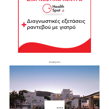
- Διαφήμιση -