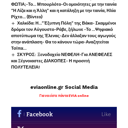
ΦΩΤΙΑ;-Το… Μπουρλότο-Οι ομοιότητες με την ταινία
“Η Λίζα και η Άλλη” και η κατάληξη με την ταινία, Ηλία
Ρίχτο… (Βίντεο)
Χαλκίδα: Η…”Έξυπνη Πόλη” της Βάκα- Σκαμμένοι
δρόμοι τον Αύγουστο-Ράβε, ξήλωνε -Το …Ψηφιακό
αποτύπωμα της Έλενας-Δεν άλλαξαν τους αγωγούς
στην ανάπλαση- Θα το κάνουν τώρα-Αναζητείται
Τσίπα…
ΣΚΥΡΟΣ: Ξενοδοχείο ΝΕΦΕΛΗ-Για ΑΝΕΦΕΛΕΣ
και Ξέγνοιαστες ΔΙΑΚΟΠΕΣ- Η προσιτή
ΠΟΛΥΤΕΛΕΙΑ!
eviaonline.gr Social Media
Για να είστε πάντα EVIA online
Facebook
Like