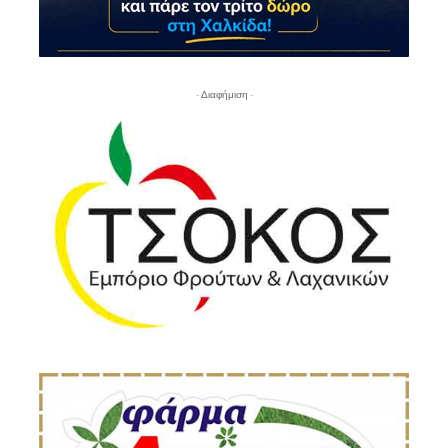
- Διαφήμιση -