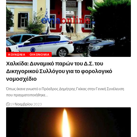
ΚΟΙΝΩΝΊΑ
ΟΙΚΟΝΟΜΊΑ
Χαλκίδα: Δυναμικό παρών του Δ.Σ. του
Δικηγορικού Συλλόγου για το φορολογικό
νομοσχέδιο
Όπως έκανε γνωστό ο Πρόεδρος Δημήτρης Γκίκας στην Γενική Συνέλευση
που πραγματοποιήθηκε…
19 Νοεμβρίου 2023