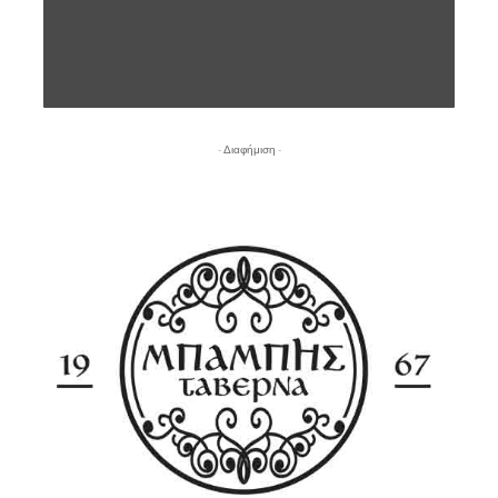
- Διαφήμιση -