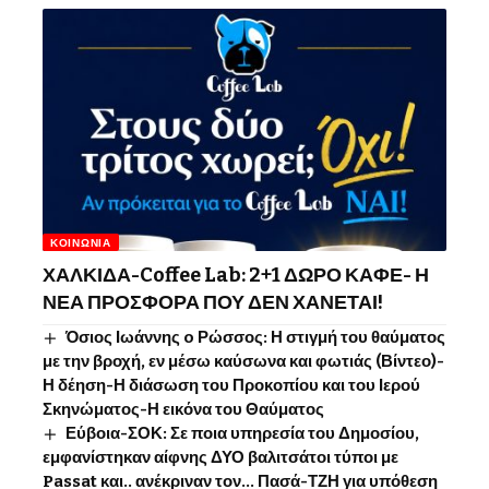
ΚΟΙΝΩΝΊΑ
ΧΑΛΚΙΔΑ-Coffee Lab: 2+1 ΔΩΡΟ ΚΑΦΕ- Η
ΝΕΑ ΠΡΟΣΦΟΡΑ ΠΟΥ ΔΕΝ ΧΑΝΕΤΑΙ!
Όσιος Ιωάννης o Ρώσσος: Η στιγμή του θαύματος
με την βροχή, εν μέσω καύσωνα και φωτιάς (Βίντεο)-
Η δέηση-Η διάσωση του Προκοπίου και του Ιερού
Σκηνώματος-Η εικόνα του Θαύματος
Εύβοια-ΣΟΚ: Σε ποια υπηρεσία του Δημοσίου,
εμφανίστηκαν αίφνης ΔΥΟ βαλιτσάτοι τύποι με
Passat και.. ανέκριναν τον… Πασά-ΤΖΗ για υπόθεση