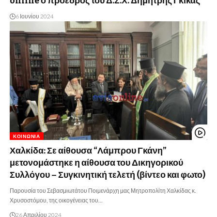
online ο πρόεδρος του Δ.Σ.Χ. Δημήτρης Γκίκας
6 Ιουνίου 2024
ΚΟΙΝΩΝΊΑ
Χαλκίδα: Σε αίθουσα “Λάμπρου Γκάνη”
μετονομάστηκε η αίθουσα του Δικηγορικού
Συλλόγου – Συγκινητική τελετή (βίντεο και φωτο)
Παρουσία του Σεβασμιωτάτου Ποιμενάρχη μας Μητροπολίτη Χαλκίδας κ.
Χρυσοστόμου, της οικογένειας του…
26 Απριλίου 2024