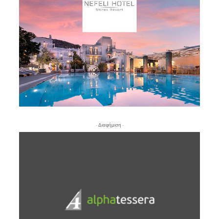
- Διαφήμιση -