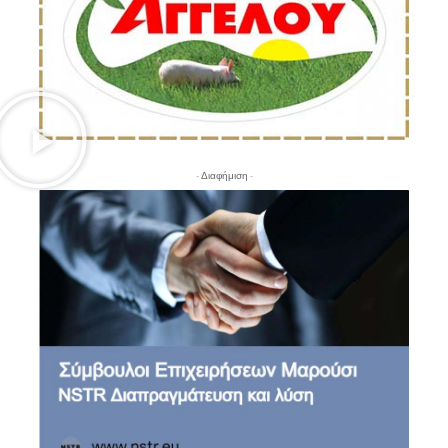
- Διαφήμιση -