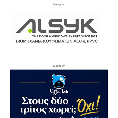
- Διαφήμιση -
- Διαφήμιση -