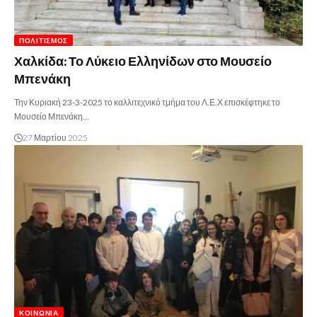
ΠΟΛΙΤΙΣΜΌΣ
Χαλκίδα: Το Λύκειο Ελληνίδων στο Μουσείο
Μπενάκη
Την Κυριακή 23-3-2025 το καλλιτεχνικό τμήμα του Λ.Ε.Χ επισκέφτηκε το
Μουσείο Μπενάκη…
27 Μαρτίου 2025
ΚΟΙΝΩΝΊΑ