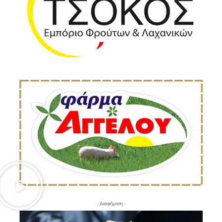
- Διαφήμιση -