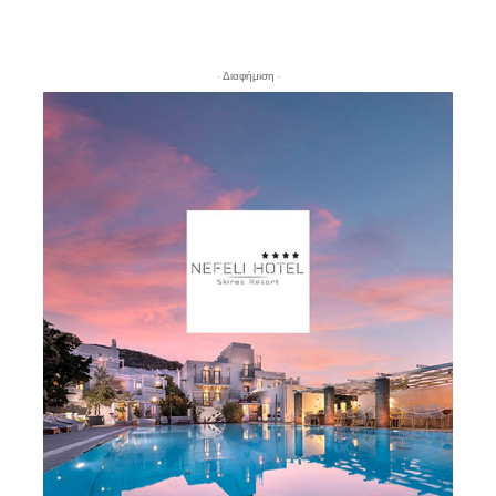
- Διαφήμιση -