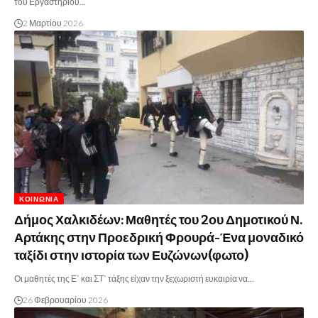
του Εργαστηρίου…
2 Μαρτίου 2026
ΚΟΙΝΩΝΊΑ
Δήμος Χαλκιδέων: Μαθητές του 2ου Δημοτικού Ν.
Αρτάκης στην Προεδρική Φρουρά-Ένα μοναδικό
ταξίδι στην ιστορία των Ευζώνων(φωτο)
Οι μαθητές της Ε΄ και ΣΤ΄ τάξης είχαν την ξεχωριστή ευκαιρία να…
26 Φεβρουαρίου 2026