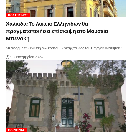
ΠΟΛΙΤΙΣΜΌΣ
Χαλκίδα: Το Λύκειο Ελληνίδων θα
πραγματοποιήσει επίσκεψη στο Μουσείο
Μπενάκη
Με αφορμή την έκθεση των κοστουμιών της ταινίας του Γιώργου Λάνθιμου "…
15 Σεπτεμβρίου 2024
ΚΟΙΝΩΝΊΑ