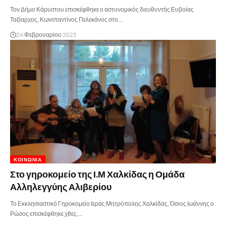
Τον Δήμο Κάρυστου επισκέφθηκε ο αστυνομικός διευθυντής Ευβοίας
Ταξίαρχος, Κωνσταντίνος Πελεκάνος στο…
26 Φεβρουαρίου 2025
ΚΟΙΝΩΝΊΑ
Στο γηροκομείο της Ι.Μ Χαλκίδας η Ομάδα
Αλληλεγγύης Αλιβερίου
Το Εκκλησιαστικό Γηροκομείο Ιεράς Μητρόπολης Χαλκίδας, Όσιος Ιωάννης ο
Ρώσος επισκέφθηκε χθες,…