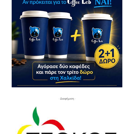
- Διαφήμιση -