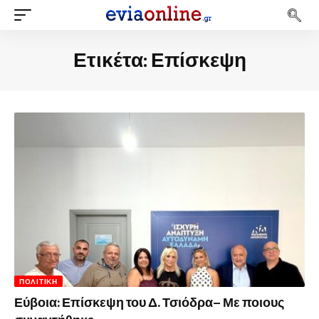
Ετικέτα:
Επίσκεψη
ΠΟΛΙΤΙΚΉ
Εύβοια: Επίσκεψη του Δ. Τσιόδρα– Με ποιους