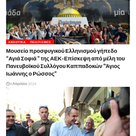
ΑΘΛΗΤΙΚΆ
ΠΟΛΙΤΙΣΜΌΣ
Μουσείο προσφυγικού Ελληνισμού γήπεδο
“Αγιά Σοφιά ” της ΑΕΚ-Επίσκεψη από μέλη του
Πανευβοϊκού Συλλόγου Καππαδοκών “Άγιος
Ιωάννης ο Ρώσσος”
8 Απριλίου 2024