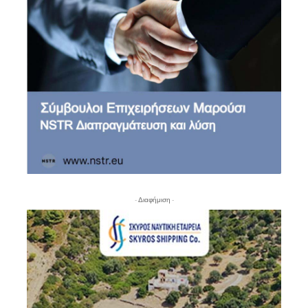
- Διαφήμιση -