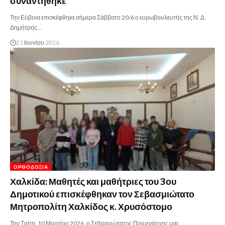
συναντήθηκε
Την Εύβοια επισκέφθηκε σήμερα Σάββατο 20/6 ο ευρωβουλευτής της Ν. Δ.
Δημήτρης…
21 Ιουνίου 2026
ΟΡΘΟΔΟΞΊΑ
Χαλκίδα: Μαθητές και μαθήτριες του 3ου
Δημοτικού επισκέφθηκαν τον Σεβασμιώτατο
Μητροπολίτη Χαλκίδος κ. Χρυσόστομο
Την Τρίτη, 10 Μαρτίου 2026, ο Σεβασμιώτατος Ποιμενάρχης μας