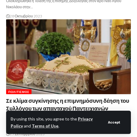
Ολοκληρώθηκε η Τέλεση της Επίσημης Δοξολογίας στον Ιερό Ναό Αγίου
Νικολάου στην…
28 Οκτωβρίου 2023
ΠΟΛΙΤΙΣΜΌΣ
Σε κλίμα συγκίνησης η επιμνημόσυνη δέηση του
Συλλόγου των απανταχού Παντειχιανών
Μέσα σε κλίμα συγκίνησης πραγματοποιήθηκε το πρωί της Κυριακής η
By using this site, you agree to the
Privacy
Accept
επιμνημόσυνη δέηση…
Policy
and
Terms of Use
.
25 Σεπτεμβρίου 2023