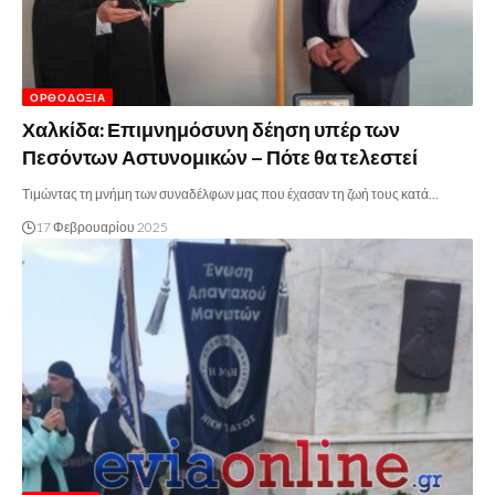
ΟΡΘΟΔΟΞΊΑ
Χαλκίδα: Επιμνημόσυνη δέηση υπέρ των
Πεσόντων Αστυνομικών – Πότε θα τελεστεί
Τιμώντας τη μνήμη των συναδέλφων μας που έχασαν τη ζωή τους κατά…
17 Φεβρουαρίου 2025