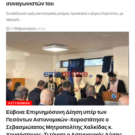
συναγωνιστών του
Σε εκδήλωση τιμής και ιστορικής μνήμης προσκαλεί ο Δήμος Καρύστου, με
αφορμή…
18 Φεβρουαρίου 2026
ΑΣΤΥΝΟΜΙΚΆ
Εύβοια: Επιμνημόσυνη Δέηση υπέρ των
Πεσόντων Αστυνομικών-Χοροστάτησε ο
Σεβασμιώτατος Μητροπολίτης Χαλκίδας κ.
Χρυσόστομος-Τι τόνισε ο Αστυνομικός Δ/ντης