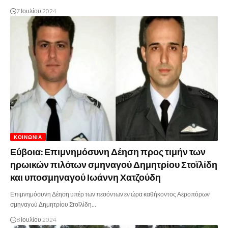
7 Ιουλίου 2024
ΚΟΙΝΩΝΊΑ
Εύβοια: Επιμνημόσυνη Δέηση προς τιμήν των
ηρωικών πιλότων σμηναγού Δημητρίου Στοϊλίδη
και υποσμηναγού Ιωάννη Χατζούδη
Επιμνημόσυνη Δέηση υπέρ των πεσόντων εν ώρα καθήκοντος Αεροπόρων
σμηναγoύ Δημητρίου Στοϊλίδη…
8 Ιουλίου 2024