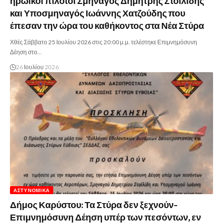
ηρωικοί πιλότοι Σμηναγός Δημήτρης Στοϊλίδης
και Υποσμηναγός Ιωάννης Χατζούδης που
έπεσαν την ώρα του καθήκοντος στα Νέα Στύρα
Χθές Σάββατο 25 Ιουλίου 2026 στις 20:00 μ.μ. τελέστηκε Επιμνημόσυνη
Δέηση στο…
26 Ιουλίου 2026
ΑΣΤΥΝΟΜΙΚΆ
Δήμος Καρύστου: Τα Στύρα δεν ξεχνούν-
Επιμνημόσυνη Δέηση υπέρ των πεσόντων, εν