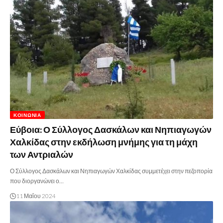
ΚΟΙΝΩΝΊΑ
Εύβοια: Ο Σύλλογος Δασκάλων και Νηπιαγωγών
Χαλκίδας στην εκδήλωση μνήμης για τη μάχη
των Αντριαλών
Ο Σύλλογος Δασκάλων και Νηπιαγωγών Χαλκίδας συμμετέχει στην πεζοπορία
που διοργανώνει ο…
11 Μαΐου 2024