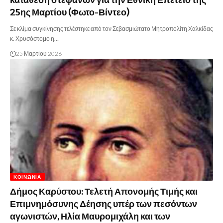
κατάθεση στεφάνων για την Εθνική Επέτειο της
25ης Μαρτίου (Φωτο-Βίντεο)
Σε κλίμα συγκίνησης τελέστηκε από τον Σεβασμιώτατο Μητροπολίτη Χαλκίδας
κ. Χρυσόστομο η…
25 Μαρτίου 2026
ΚΟΙΝΩΝΊΑ
Δήμος Καρύστου: Τελετή Απονομής Τιμής και
Επιμνημόσυνης Δέησης υπέρ των πεσόντων
αγωνιστών, Ηλία Μαυρομιχάλη και των