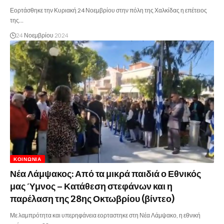
Εορτάσθηκε την Κυριακή 24 Νοεμβρίου στην πόλη της Χαλκίδας η επέτειος
της…
24 Νοεμβρίου 2024
ΚΟΙΝΩΝΊΑ
Νέα Λάμψακος: Από τα μικρά παιδιά ο Εθνικός
μας Ύμνος – Κατάθεση στεφάνων και η
παρέλαση της 28ης Οκτωβρίου (βίντεο)
Με λαμπρότητα και υπερηφάνεια εορταστηκε στη Νέα Λάμψακο, η εθνική