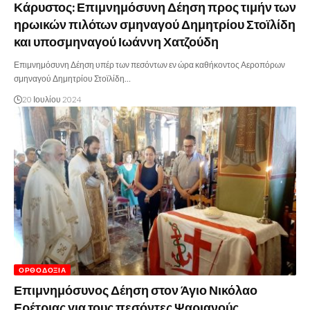
Κάρυστος: Επιμνημόσυνη Δέηση προς τιμήν των
ηρωικών πιλότων σμηναγού Δημητρίου Στοϊλίδη
και υποσμηναγού Ιωάννη Χατζούδη
Επιμνημόσυνη Δέηση υπέρ των πεσόντων εν ώρα καθήκοντος Αεροπόρων
σμηναγού Δημητρίου Στοϊλίδη…
20 Ιουλίου 2024
ΟΡΘΟΔΟΞΊΑ
Επιμνημόσυνος Δέηση στον Άγιο Νικόλαο
Ερέτριας για τους πεσόντες Ψαριανούς