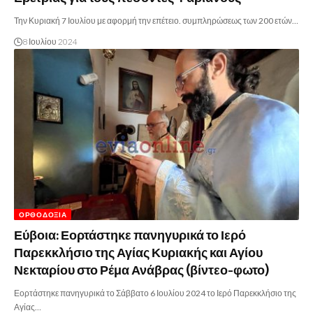
Την Κυριακή 7 Ιουλίου με αφορμή την επέτειο. συμπληρώσεως των 200 ετών…
8 Ιουλίου 2024
ΟΡΘΟΔΟΞΊΑ
Εύβοια: Εορτάστηκε πανηγυρικά το Ιερό
Παρεκκλήσιο της Αγίας Κυριακής και Αγίου
Νεκταρίου στο Ρέμα Ανάβρας (βίντεο-φωτο)
Εορτάστηκε πανηγυρικά το Σάββατο 6 Ιουλίου 2024 το Ιερό Παρεκκλήσιο της
Αγίας…