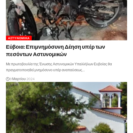
ΑΣΤΥΝΟΜΙΚΆ
Εύβοια: Επιμνημόσυνη Δέηση υπέρ των
πεσόντων Αστυνομικών
Με πρωτοβουλία της Ένωσης Αστυνομικών Υπαλλήλων Ευβοίας θα
πραγματοποιηθεί μνημόσυνο υπέρ αναπαύσεως…
8 Μαρτίου 2024