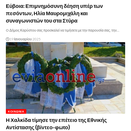
Εύβοια: Επιμνημόσυνη δέηση υπέρ των
πεσόντων, Ηλία Μαυρομιχάλη και
συναγωνιστών του στα Στύρα
O Δήμος Καρύστου σας προσκαλεί να τιμήσετε με την παρουσία σας, την…
19 Ιανουαρίου 2025
ΚΟΙΝΩΝΊΑ
Η Χαλκίδα τίμησε την επέτειο της Εθνικής
Αντίστασης (βίντεο-φωτο)