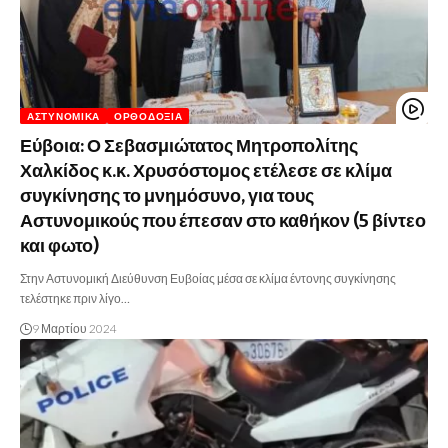
ΑΣΤΥΝΟΜΙΚΆ
ΟΡΘΟΔΟΞΊΑ
Εύβοια: Ο Σεβασμιώτατος Μητροπολίτης
Χαλκίδος κ.κ. Χρυσόστομος ετέλεσε σε κλίμα
συγκίνησης το μνημόσυνο, για τους
Αστυνομικούς που έπεσαν στο καθήκον (5 βίντεο
και φωτο)
Στην Αστυνομική Διεύθυνση Ευβοίας μέσα σε κλίμα έντονης συγκίνησης
τελέστηκε πριν λίγο…
9 Μαρτίου 2024