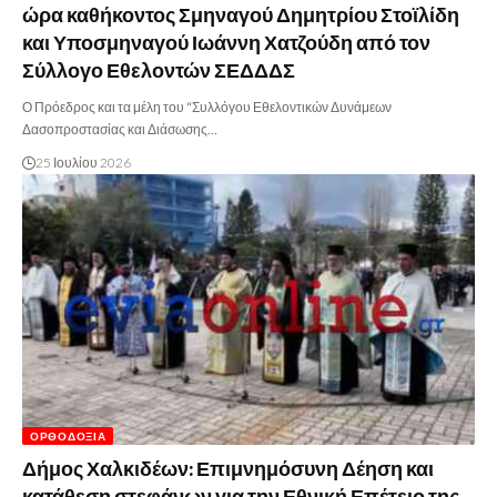
ώρα καθήκοντος Σμηναγού Δημητρίου Στοϊλίδη
και Υποσμηναγού Ιωάννη Χατζούδη από τον
Σύλλογο Εθελοντών ΣΕΔΔΔΣ
Ο Πρόεδρος και τα μέλη του “Συλλόγου Εθελοντικών Δυνάμεων
Δασοπροστασίας και Διάσωσης…
25 Ιουλίου 2026
ΟΡΘΟΔΟΞΊΑ
Δήμος Χαλκιδέων: Επιμνημόσυνη Δέηση και