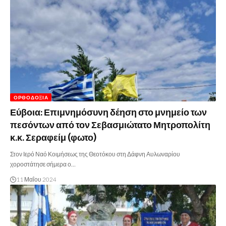
ΟΡΘΟΔΟΞΊΑ
Εύβοια: Επιμνημόσυνη δέηση στο μνημείο των
πεσόντων από τον Σεβασμιώτατο Μητροπολίτη
κ.κ. Σεραφείμ (φωτο)
Στον Ιερό Ναό Κοιμήσεως της Θεοτόκου στη Δάφνη Αυλωναρίου
χοροστάτησε σήμερα ο…
11 Μαΐου 2024