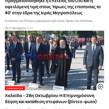
πραγματοποιήθηκε η επέτειος του ΟΧΙ και η
οφειλόμενη τιμή στους Ήρωες της εποποιίας το
40’ στην έδρα της Ιεράς Μητροπόλεως
Η επέτειος του ΟΧΙ και η οφειλόμενη τιμή στους Ήρωες της εποποιίας…
30 Οκτωβρίου 2023
ΟΡΘΟΔΟΞΊΑ
Χαλκίδα – 28η Οκτωβρίου: Η Επιμνημόσυνη
δέηση και κατάθεση στεφάνων (βίντεο-φωτο)