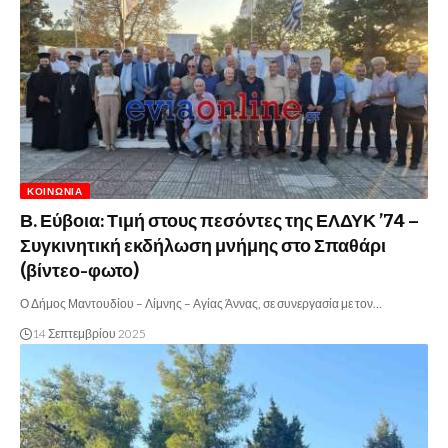
ΚΟΙΝΩΝΊΑ
Β. Εύβοια: Τιμή στους πεσόντες της ΕΛΔΥΚ ’74 –
Συγκινητική εκδήλωση μνήμης στο Σπαθάρι
(βίντεο-φωτο)
Ο Δήμος Μαντουδίου – Λίμνης – Αγίας Άννας, σε συνεργασία με τον…
14 Σεπτεμβρίου 2025