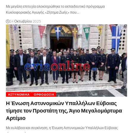
Με μεγάλη επιτυχία ολοκληρώθηκε το εκπαιδευτικό πρόγραμμα
Κυκλοφοριακής Αγωγής «Ζήτημα Ζωής» που…
24 Οκτωβρίου 2025
ΑΣΤΥΝΟΜΙΚΆ
ΟΡΘΟΔΟΞΊΑ
Η Ένωση Αστυνομικών Υπαλλήλων Εύβοιας
τίμησε τον Προστάτη της, Άγιο Μεγαλομάρτυρα
Αρτέμιο
Με ευλάβεια και συγκίνηση, η Ένωση Αστυνομικών Υπαλλήλων Εύβοιας