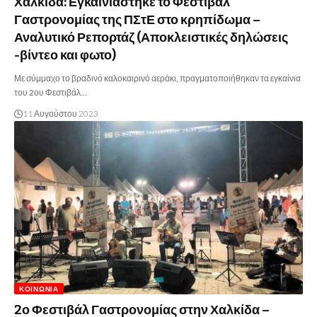
Χαλκίδα: Εγκαινιάστηκε το Φεστιβάλ
Γαστρονομίας της ΠΣτΕ στο κρηπίδωμα –
Αναλυτικό Ρεπορτάζ (Αποκλειστικές δηλώσεις
-βίντεο και φωτο)
Με σύμμαχο το βραδινό καλοκαιρινό αεράκι, πραγματοποιήθηκαν τα εγκαίνια
του 2ου Φεστιβάλ…
11 Αυγούστου 2023
ΚΟΙΝΩΝΊΑ
2ο Φεστιβάλ Γαστρονομίας στην Χαλκίδα –