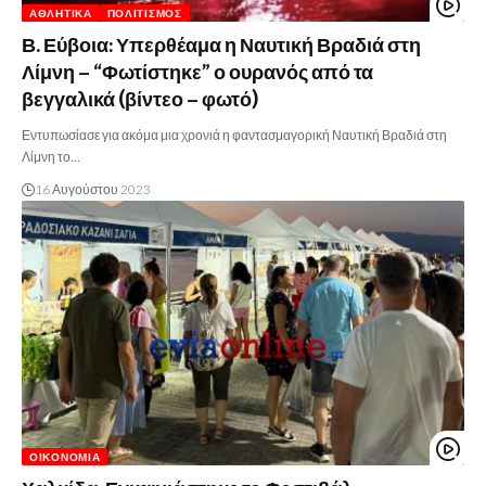
ΑΘΛΗΤΙΚΆ
ΠΟΛΙΤΙΣΜΌΣ
Β. Εύβοια: Υπερθέαμα η Ναυτική Βραδιά στη
Λίμνη – “Φωτίστηκε” ο ουρανός από τα
βεγγαλικά (βίντεο – φωτό)
Εντυπωσίασε για ακόμα μια χρονιά η φαντασμαγορική Ναυτική Βραδιά στη
Λίμνη το…
16 Αυγούστου 2023
ΟΙΚΟΝΟΜΊΑ