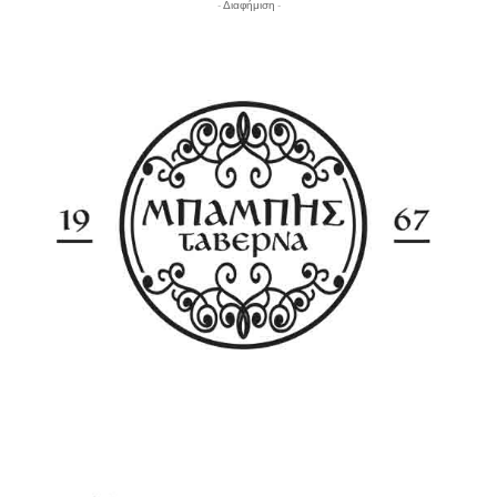
- Διαφήμιση -