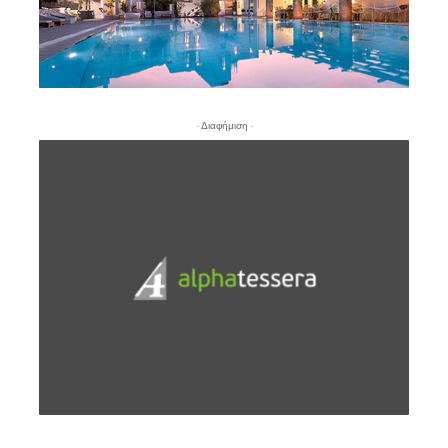
- Διαφήμιση -