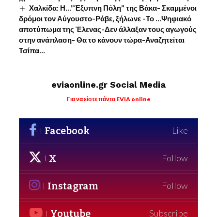
Χαλκίδα: Η…”Έξυπνη Πόλη” της Βάκα- Σκαμμένοι
δρόμοι τον Αύγουστο-Ράβε, ξήλωνε -Το …Ψηφιακό
αποτύπωμα της Έλενας-Δεν άλλαξαν τους αγωγούς
στην ανάπλαση- Θα το κάνουν τώρα-Αναζητείται
Τσίπα…
eviaonline.gr Social Media
Για να είστε πάντα EVIA online
Facebook
Like
X
Follow
Instagram
Follow
Youtube
Subscribe