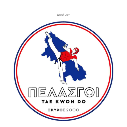
- Διαφήμιση -