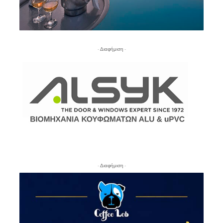
- Διαφήμιση -
- Διαφήμιση -