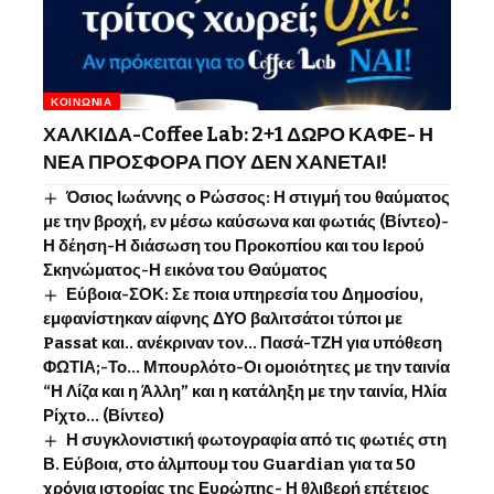
ΚΟΙΝΩΝΊΑ
ΧΑΛΚΙΔΑ-Coffee Lab: 2+1 ΔΩΡΟ ΚΑΦΕ- Η
ΝΕΑ ΠΡΟΣΦΟΡΑ ΠΟΥ ΔΕΝ ΧΑΝΕΤΑΙ!
Όσιος Ιωάννης o Ρώσσος: Η στιγμή του θαύματος
με την βροχή, εν μέσω καύσωνα και φωτιάς (Βίντεο)-
Η δέηση-Η διάσωση του Προκοπίου και του Ιερού
Σκηνώματος-Η εικόνα του Θαύματος
Εύβοια-ΣΟΚ: Σε ποια υπηρεσία του Δημοσίου,
εμφανίστηκαν αίφνης ΔΥΟ βαλιτσάτοι τύποι με
Passat και.. ανέκριναν τον… Πασά-ΤΖΗ για υπόθεση
ΦΩΤΙΑ;-Το… Μπουρλότο-Οι ομοιότητες με την ταινία
“Η Λίζα και η Άλλη” και η κατάληξη με την ταινία, Ηλία
Ρίχτο… (Βίντεο)
Η συγκλονιστική φωτογραφία από τις φωτιές στη
Β. Εύβοια, στο άλμπουμ του Guardian για τα 50
χρόνια ιστορίας της Ευρώπης- Η θλιβερή επέτειος