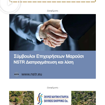
- Διαφήμιση -
- Διαφήμιση -