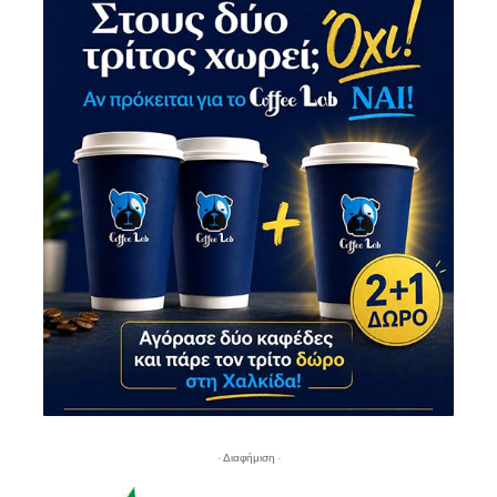
- Διαφήμιση -