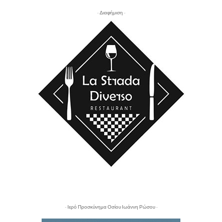
- Διαφήμιση -
- Ιερό Προσκύνημα Οσίου Ιωάννη Ρώσου -