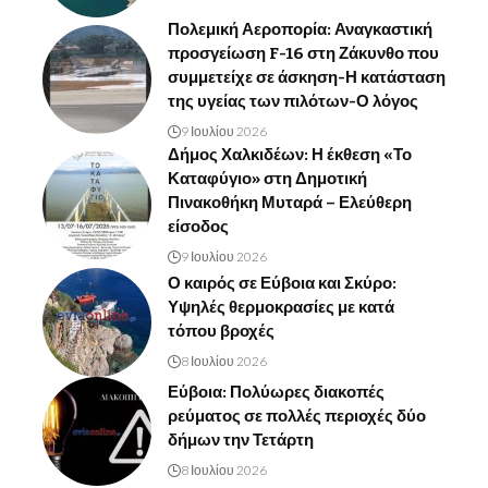
Πολεμική Αεροπορία: Αναγκαστική
προσγείωση F-16 στη Ζάκυνθο που
συμμετείχε σε άσκηση-Η κατάσταση
της υγείας των πιλότων-Ο λόγος
9 Ιουλίου 2026
Δήμος Χαλκιδέων: Η έκθεση «Το
Καταφύγιο» στη Δημοτική
Πινακοθήκη Μυταρά – Ελεύθερη
είσοδος
9 Ιουλίου 2026
Ο καιρός σε Εύβοια και Σκύρο:
Υψηλές θερμοκρασίες με κατά
τόπου βροχές
8 Ιουλίου 2026
Εύβοια: Πολύωρες διακοπές
ρεύματος σε πολλές περιοχές δύο
δήμων την Τετάρτη
8 Ιουλίου 2026