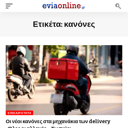
Ετικέτα:
κανόνες
ΕΠΙΚΑΙΡΌΤΗΤΑ
Οι νέοι κανόνες στα μηχανάκια των delivery