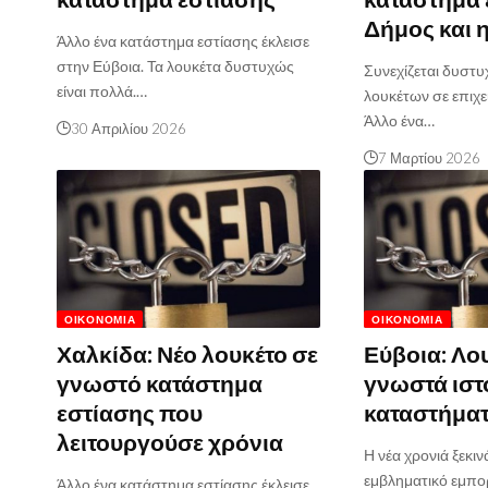
Δήμος και 
Άλλο ένα κατάστημα εστίασης έκλεισε
στην Εύβοια. Τα λουκέτα δυστυχώς
Συνεχίζεται δυστυ
είναι πολλά.…
λουκέτων σε επιχε
Άλλο ένα…
30 Απριλίου 2026
7 Μαρτίου 2026
ΟΙΚΟΝΟΜΊΑ
ΟΙΚΟΝΟΜΊΑ
Χαλκίδα: Νέο λουκέτο σε
Εύβοια: Λο
γνωστό κατάστημα
γνωστά ιστ
εστίασης που
καταστήμα
λειτουργούσε χρόνια
Η νέα χρονιά ξεκιν
εμβληματικό εμπο
Άλλο ένα κατάστημα εστίασης έκλεισε