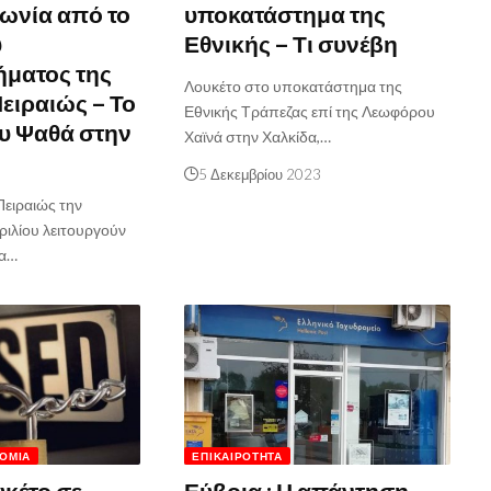
νωνία από το
υποκατάστημα της
υ
Εθνικής – Τι συνέβη
ματος της
Λουκέτο στο υποκατάστημα της
ειραιώς – Το
Εθνικής Τράπεζας επί της Λεωφόρου
υ Ψαθά στην
Χαϊνά στην Χαλκίδα,…
5 Δεκεμβρίου 2023
Πειραιώς την
ιλίου λειτουργούν
ρα…
ΟΜΊΑ
ΕΠΙΚΑΙΡΌΤΗΤΑ