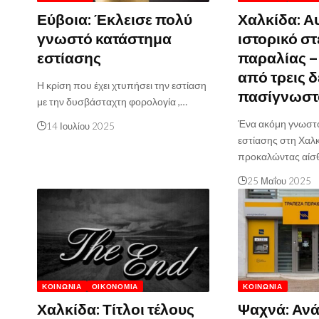
Εύβοια: Έκλεισε πολύ
Χαλκίδα: Α
γνωστό κατάστημα
ιστορικό στ
εστίασης
παραλίας – 
από τρεις δ
Η κρίση που έχει χτυπήσει την εστίαση
πασίγνωστ
με την δυσβάσταχτη φορολογία ,…
Ένα ακόμη γνωστ
14 Ιουλίου 2025
εστίασης στη Χαλκ
προκαλώντας αίσ
25 Μαΐου 2025
ΚΟΙΝΩΝΊΑ
ΟΙΚΟΝΟΜΊΑ
ΚΟΙΝΩΝΊΑ
Χαλκίδα: Τίτλοι τέλους
Ψαχνά: Ανά