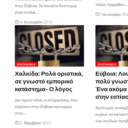
πλέον παρελθόν…
στην Εύβοια. Τα λουκέτα δυστυχώς
είναι πολλά.…
7 Ιανουαρίου 20
16 Ιανουαρίου 2026
ΟΙΚΟΝΟΜΊΑ
ΟΙΚΟΝΟΜΊΑ
Χαλκίδα: Ρολά οριστικά,
Εύβοια: Λο
σε γνωστό εμπορικό
πολύ γνωστ
κατάστημα- Ο λόγος
Ένα ακόμα
στην εστία
Δεν έχουν τέλος οι επιχειρήσεις που
κλείνουν στην Εύβοια και κυρίως
Δυστυχώς συνεχίζ
στην…
κυρίως σε καταστ
των πολλών προ
21 Νοεμβρίου 2025