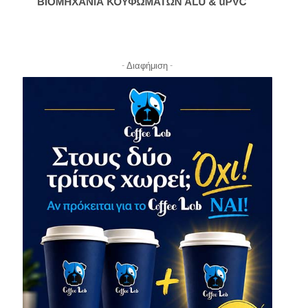
- Διαφήμιση -