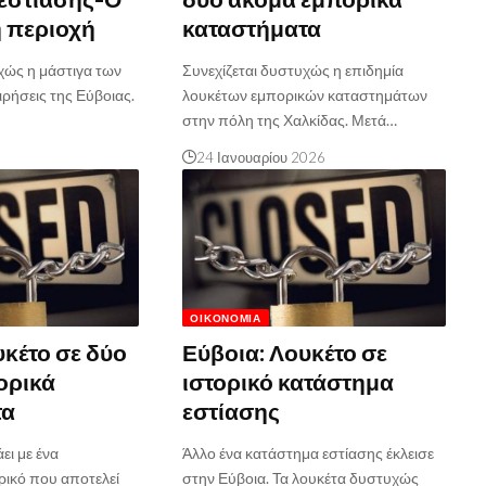
η περιοχή
καταστήματα
χώς η μάστιγα των
Συνεχίζεται δυστυχώς η επιδημία
ιρήσεις της Εύβοιας.
λουκέτων εμπορικών καταστημάτων
στην πόλη της Χαλκίδας. Μετά…
24 Ιανουαρίου 2026
ΟΙΚΟΝΟΜΊΑ
υκέτο σε δύο
Εύβοια: Λουκέτο σε
ορικά
ιστορικό κατάστημα
τα
εστίασης
άει με ένα
Άλλο ένα κατάστημα εστίασης έκλεισε
ρικό που αποτελεί
στην Εύβοια. Τα λουκέτα δυστυχώς