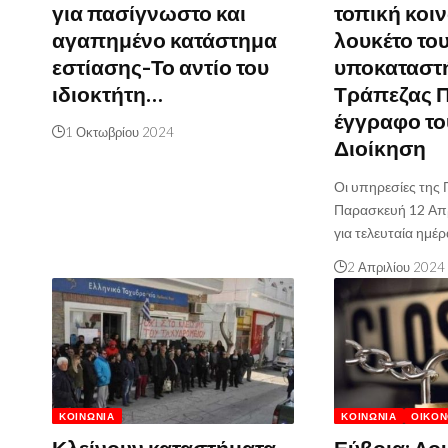
για πασίγνωστο και
τοπική κοι
αγαπημένο κατάστημα
λουκέτο το
εστίασης-Το αντίο του
υποκαταστή
ιδιοκτήτη…
Τράπεζας Π
έγγραφο το
1 Οκτωβρίου 2024
Διοίκηση
Οι υπηρεσίες της 
Παρασκευή 12 Απρ
για τελευταία ημέ
2 Απριλίου 2024
ΚΟΙΝΩΝΊΑ
ΚΟΙΝΩΝΊΑ
ΟΙΚΟΝ