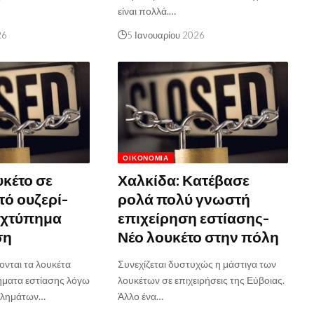
είναι πολλά.…
26
5 Ιανουαρίου 2026
ΟΙΚΟΝΟΜΊΑ
υκέτο σε
Χαλκίδα: Κατέβασε
ό ουζερί-
ρολά πολύ γνωστή
 χτύπημα
επιχείρηση εστίασης-
ση
Νέο λουκέτο στην πόλη
ονται τα λουκέτα
Συνεχίζεται δυστυχώς η μάστιγα των
ήματα εστίασης λόγω
λουκέτων σε επιχειρήσεις της Εύβοιας.
βλημάτων…
Άλλο ένα…