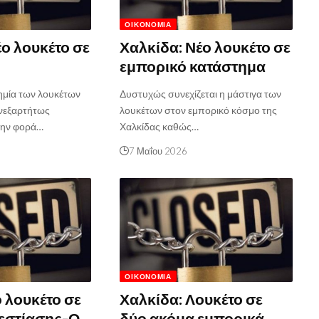
ΟΙΚΟΝΟΜΊΑ
έο λουκέτο σε
Χαλκίδα: Νέο λουκέτο σε
εμπορικό κατάστημα
δημία των λουκέτων
Δυστυχώς συνεχίζεται η μάστιγα των
νεξαρτήτως
λουκέτων στον εμπορικό κόσμο της
την φορά…
Χαλκίδας καθώς…
7 Μαΐου 2026
ΟΙΚΟΝΟΜΊΑ
ο λουκέτο σε
Χαλκίδα: Λουκέτο σε
εστίασης-Ο
δύο ακόμα εμπορικά