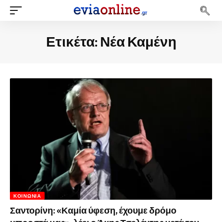
Ετικέτα:
Νέα Καμένη
ΚΟΙΝΩΝΊΑ
Σαντορίνη: «Καμία ύφεση, έχουμε δρόμο