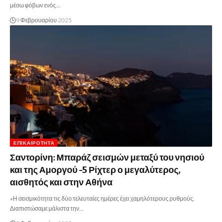
μέσω φόβων ενός…
9 Φεβρουαρίου 2025
ΕΠΙΚΑΙΡΌΤΗΤΑ
Σαντορίνη: Μπαράζ σεισμών μεταξύ του νησιού
και της Αμοργού -5 Ρίχτερ ο μεγαλύτερος,
αισθητός και στην Αθήνα
«Η σεισμικότητα τις δύο τελευταίες ημέρες έχει χαμηλότερους ρυθμούς.
Διαπιστώσαμε μάλιστα την…