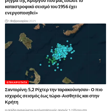
ρήγμα της Αμοργού που μας έδωσε το
καταστροφικό σεισμό του 1956 έχει
ενεργοποιηθεί»
5 Φεβρουαρίου 2025
ΕΠΙΚΑΙΡΌΤΗΤΑ
Σαντορίνη: 5,2 Ρίχτερ την ταρακούνησαν- Ο πιο
ισχυρός σεισμός έως τώρα-Αισθητός και στην
Κρήτη
H σελίδα ανανεώνεται αυτόματαΙσχυρός σεισμός 5,2 Ρίχτερ στη