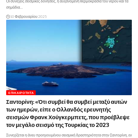
Οι συνεχείς σεισμικές δονήσεις, η αυξανόμενη θερμοκρασία του νερού και τα
σημάδια…
10 Φεβρουαρίου 2025
ΕΠΙΚΑΙΡΌΤΗΤΑ
Σαντορίνη: «Ότι συμβεί θα συμβεί μεταξύ αυτών
των ημερών, είπε ο Ολλανδός ερευνητής
σεισμών Φρανκ Χούγκερμπετς, που προέβλεψε
τον μεγάλο σεισμό της Τουρκίας το 2023
Συνεχίζεται η άνευ προηγουμένου σεισμική δραστηριότητα στην Σαντορίνη, εν