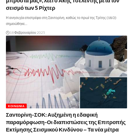
μπροστά μας», λέει ο Άκης Τσελέντης μετά τον
σεισμό των 5 Ρίχτερ
Η ανησυχία επιστρέφει στη Σαντορίνη, καθώς το πρωί της Τρίτης (18/2)
σημειώθηκε…
18 Φεβρουαρίου 2025
ΚΟΙΝΩΝΊΑ
Σαντορίνη-ΣΟΚ: Αυξημένη η εδαφική
παραμόρφωση-Οι διαπιστώσεις της Επιτροπής
Εκτίμησης Σεισμικού Κινδύνου – Τα νέα μέτρα