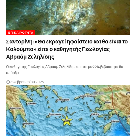
ΕΠΙΚΑΙΡΌΤΗΤΑ
Σαντορίνη: «Θα εκραγεί ηφαίστειο και θα είναι το
Κολούμπο» είπε ο καθηγητής Γεωλογίας
Αβραάμ Ζεληλίδης
Ο καθηγητής Γεωλογίας Αβραάμ Ζεληλίδης είπε ότι με 99% βεβαιότητα θα
υπάρξει…
7 Φεβρουαρίου 2025