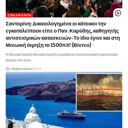
ΕΠΙΚΑΙΡΌΤΗΤΑ
Σαντορίνη: Δικαιολογημένα οι κάτοικοι την
εγκαταλείπουν είπε ο Παν. Καρύδης, καθηγητής
αντισεισμικών κατασκευών-Το ίδιο έγινε και στη
Μινωική έκρηξη το 1500πΧ! (Βίντεο)
Η Μινωική έκρηξη Μινωική έκρηξη ονομάζεται η καταστροφική ηφαιστειακή
έκρηξη που έγινε…
4 Φεβρουαρίου 2025