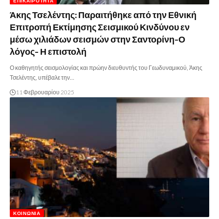
ΕΠΙΚΑΙΡΌΤΗΤΑ
Άκης Τσελέντης: Παραιτήθηκε από την Εθνική
Επιτροπή Εκτίμησης Σεισμικού Κινδύνου εν
μέσω χιλιάδων σεισμών στην Σαντορίνη-Ο
λόγος- Η επιστολή
Ο καθηγητής σεισμολογίας και πρώην διευθυντής του Γεωδυναμικού, Άκης
Τσελέντης, υπέβαλε την…
11 Φεβρουαρίου 2025
ΚΟΙΝΩΝΊΑ