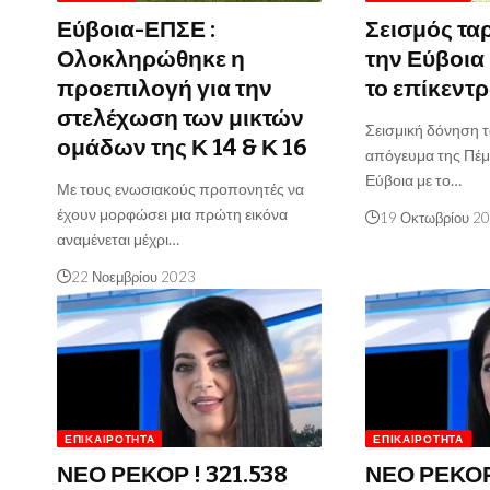
Εύβοια-ΕΠΣΕ :
Σεισμός τα
Ολοκληρώθηκε η
την Εύβοια 
προεπιλογή για την
το επίκεντ
στελέχωση των μικτών
Σεισμική δόνηση 
ομάδων της Κ 14 & Κ 16
απόγευμα της Πέμ
Εύβοια με το…
Με τους ενωσιακούς προπονητές να
έχουν μορφώσει μια πρώτη εικόνα
19 Οκτωβρίου 2
αναμένεται μέχρι…
22 Νοεμβρίου 2023
ΕΠΙΚΑΙΡΌΤΗΤΑ
ΕΠΙΚΑΙΡΌΤΗΤΑ
ΝΕΟ ΡΕΚΟΡ ! 321.538
ΝΕΟ ΡΕΚΟΡ 