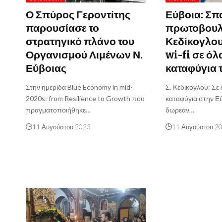
Ο Σπύρος Γεροντίτης
Εύβοια: Σπ
παρουσίασε το
πρωτοβουλί
στρατηγικό πλάνο του
Κεδίκογλο
Οργανισμού Λιμένων Ν.
wi-fi σε όλ
Εύβοιας
καταφύγια 
Στην ημερίδα Blue Economy in mid-
Σ. Κεδίκογλου: Σε 
2020s: from Resilience to Growth που
καταφύγια στην Εύ
πραγματοποιήθηκε…
δωρεάν…
11 Αυγούστου 2023
11 Αυγούστου 2