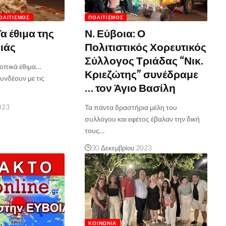
ΟΛΙΤΙΣΜΌΣ
ΠΟΛΙΤΙΣΜΌΣ
Τα έθιμα της
Ν. Εύβοια: Ο
ιάς
Πολιτιστικός Χορευτικός
Σύλλογος Τριάδας “Νικ.
τοπικά έθιμα…
Κριεζώτης” συνέδραμε
υνδέουν με τις
… τον Άγιο Βασίλη
023
Τα πάντα δραστήρια μέλη του
συλλόγου και εφέτος έβαλαν την δική
τους…
30 Δεκεμβρίου 2023
ΚΟΙΝΩΝΊΑ