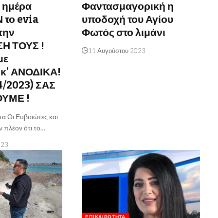
ν ημέρα
Φαντασμαγορική η
 το evia
υποδοχή του Αγίου
την
Φωτός στο λιμάνι
Η ΤΟΥΣ !
11 Αυγούστου 2023
με
κ’ ΑΝΟΔΙΚΑ!
/4/2023) ΣΑΣ
ΥΜΕ !
α Οι Ευβοιώτες και
ν πλέον ότι το…
023
ΕΠΙΚΑΙΡΌΤΗΤΑ