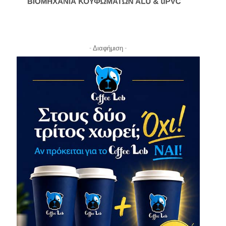
- Διαφήμιση -