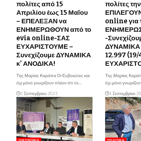
πολίτες από 15
πολίτες τη
Απριλίου έως 15 Μαΐου
ΕΠΙΛΕΓΟΥΝ
– ΕΠΕΛΕΞΑΝ να
online για 
ΕΝΗΜΕΡΩΘΟΥΝ από το
ΕΝΗΜΕΡΩΣ
evia online-ΣΑΣ
-Συνεχίζου
ΕΥΧΑΡΙΣΤΟΥΜΕ –
ΔΥΝΑΜΙΚΑ 
Συνεχίζουμε ΔΥΝΑΜΙΚΑ
12.997 (19
κ’ ΑΝΟΔΙΚΑ!
ΕΥΧΑΡΙΣΤΟ
Της Μαρίας Καράπα Οι Ευβοιώτες και
Της Μαρίας Καράπ
όχι μόνο γνωρίζουν πλέον ότι το…
όχι μόνο γνωρίζου
1 Σεπτεμβρίου 2023
1 Σεπτεμβρίου 2
ΟΙΚΟΝΟΜΊΑ
ΠΟΛΙΤΙΚΉ