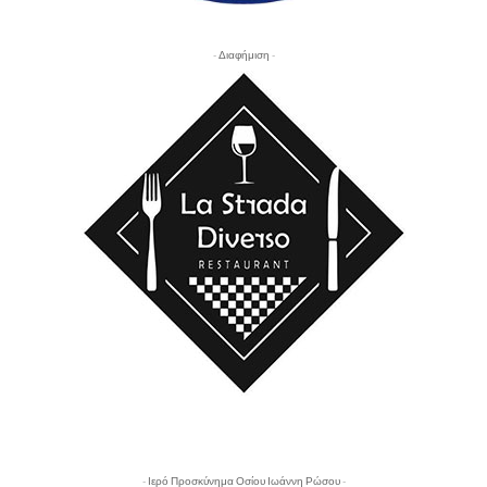
- Διαφήμιση -
- Ιερό Προσκύνημα Οσίου Ιωάννη Ρώσου -