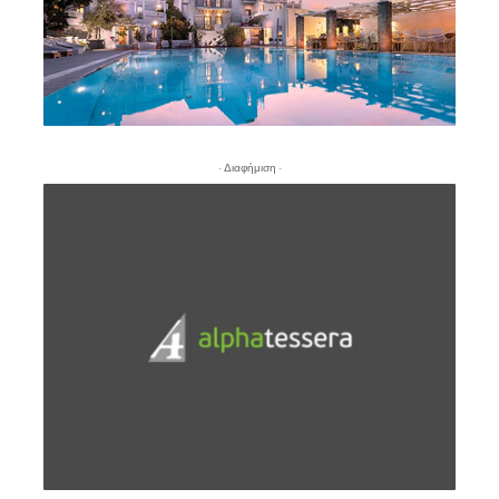
- Διαφήμιση -