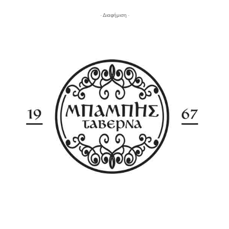
- Διαφήμιση -