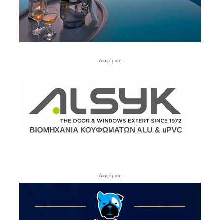
- Διαφήμιση -
- Διαφήμιση -