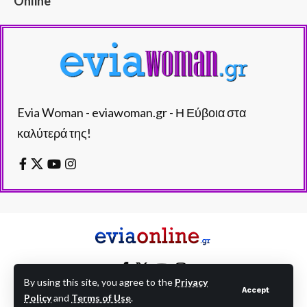
Online
Evia Woman - eviawoman.gr - Η Εύβοια στα
καλύτερά της!
By using this site, you agree to the
Privacy
Accept
Policy
and
Terms of Use
.
EVIAONLINE © eviaonline.gr - All Rights Reserved.