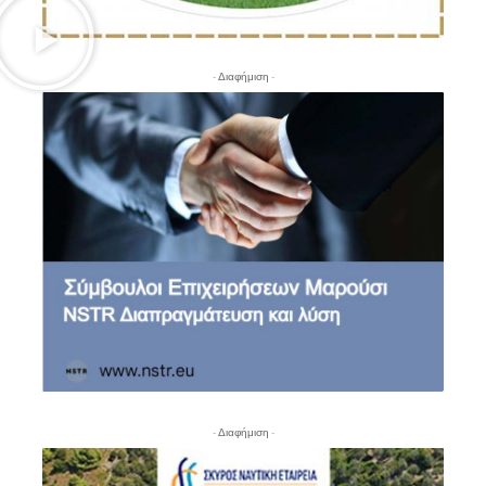
- Διαφήμιση -
- Διαφήμιση -