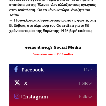
αποτύπωμα της Έλενας-Δεν άλλαξαν τους αγωγούς
στην ανάπλαση- Θα το κάνουν τώρα-Αναζητείται
Τσίπα…
Η συγκλονιστική φωτογραφία από τις φωτιές στη
Β. Εύβοια, στο άλμπουμ του Guardian για τα 50
χρόνια ιστορίας της Ευρώπης- Η θλιβερή επέτειος
eviaonline.gr Social Media
Για να είστε πάντα EVIA online
Facebook
Like
X
Follow
Instagram
Follow