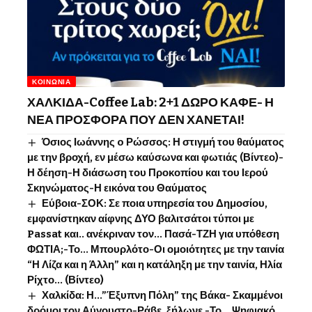
ΚΟΙΝΩΝΊΑ
ΧΑΛΚΙΔΑ-Coffee Lab: 2+1 ΔΩΡΟ ΚΑΦΕ- Η
ΝΕΑ ΠΡΟΣΦΟΡΑ ΠΟΥ ΔΕΝ ΧΑΝΕΤΑΙ!
Όσιος Ιωάννης o Ρώσσος: Η στιγμή του θαύματος
με την βροχή, εν μέσω καύσωνα και φωτιάς (Βίντεο)-
Η δέηση-Η διάσωση του Προκοπίου και του Ιερού
Σκηνώματος-Η εικόνα του Θαύματος
Εύβοια-ΣΟΚ: Σε ποια υπηρεσία του Δημοσίου,
εμφανίστηκαν αίφνης ΔΥΟ βαλιτσάτοι τύποι με
Passat και.. ανέκριναν τον… Πασά-ΤΖΗ για υπόθεση
ΦΩΤΙΑ;-Το… Μπουρλότο-Οι ομοιότητες με την ταινία
“Η Λίζα και η Άλλη” και η κατάληξη με την ταινία, Ηλία
Ρίχτο… (Βίντεο)
Χαλκίδα: Η…”Έξυπνη Πόλη” της Βάκα- Σκαμμένοι
δρόμοι τον Αύγουστο-Ράβε, ξήλωνε -Το …Ψηφιακό