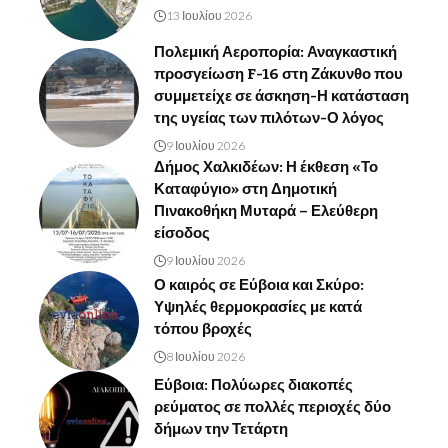
13 Ιουλίου 2026
Πολεμική Αεροπορία: Αναγκαστική
προσγείωση F-16 στη Ζάκυνθο που
συμμετείχε σε άσκηση-Η κατάσταση
της υγείας των πιλότων-Ο λόγος
9 Ιουλίου 2026
Δήμος Χαλκιδέων: Η έκθεση «Το
Καταφύγιο» στη Δημοτική
Πινακοθήκη Μυταρά – Ελεύθερη
είσοδος
9 Ιουλίου 2026
Ο καιρός σε Εύβοια και Σκύρο:
Υψηλές θερμοκρασίες με κατά
τόπου βροχές
8 Ιουλίου 2026
Εύβοια: Πολύωρες διακοπές
ρεύματος σε πολλές περιοχές δύο
δήμων την Τετάρτη