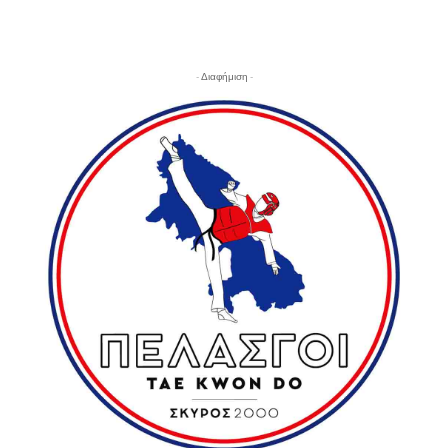
- Διαφήμιση -