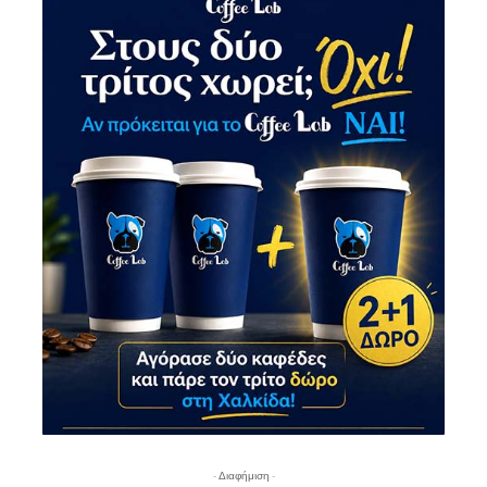
- Διαφήμιση -