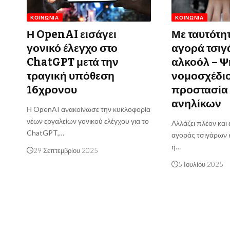
ΚΟΙΝΩΝΊΑ
ΚΟΙΝΩΝΊΑ
Η OpenAI εισάγει
Με ταυτότη
γονικό έλεγχο στο
αγορά τσιγ
ChatGPT μετά την
αλκοόλ – Ψ
τραγική υπόθεση
νομοσχέδιο
16χρονου
προστασία
ανηλίκων
Η OpenAI ανακοίνωσε την κυκλοφορία
νέων εργαλείων γονικού ελέγχου για το
Αλλάζει πλέον και
ChatGPT,…
αγοράς τσιγάρων 
η…
29 Σεπτεμβρίου 2025
5 Ιουλίου 2025