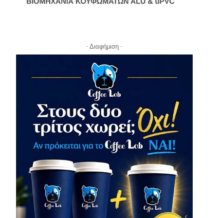
- Διαφήμιση -