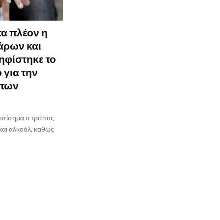
τα πλέον η
άρων και
ηφίστηκε το
 για την
 των
 επίσημα ο τρόπος
και αλκοόλ, καθώς