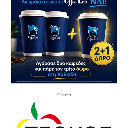
- Διαφήμιση -