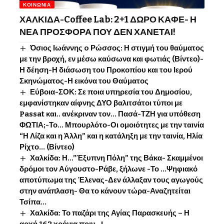
ΚΟΙΝΩΝΊΑ
ΧΑΛΚΙΔΑ-Coffee Lab: 2+1 ΔΩΡΟ ΚΑΦΕ- Η
ΝΕΑ ΠΡΟΣΦΟΡΑ ΠΟΥ ΔΕΝ ΧΑΝΕΤΑΙ!
Όσιος Ιωάννης o Ρώσσος: Η στιγμή του θαύματος
με την βροχή, εν μέσω καύσωνα και φωτιάς (Βίντεο)-
Η δέηση-Η διάσωση του Προκοπίου και του Ιερού
Σκηνώματος-Η εικόνα του Θαύματος
Εύβοια-ΣΟΚ: Σε ποια υπηρεσία του Δημοσίου,
εμφανίστηκαν αίφνης ΔΥΟ βαλιτσάτοι τύποι με
Passat και.. ανέκριναν τον… Πασά-ΤΖΗ για υπόθεση
ΦΩΤΙΑ;-Το… Μπουρλότο-Οι ομοιότητες με την ταινία
“Η Λίζα και η Άλλη” και η κατάληξη με την ταινία, Ηλία
Ρίχτο… (Βίντεο)
Χαλκίδα: Η…”Έξυπνη Πόλη” της Βάκα- Σκαμμένοι
δρόμοι τον Αύγουστο-Ράβε, ξήλωνε -Το …Ψηφιακό
αποτύπωμα της Έλενας-Δεν άλλαξαν τους αγωγούς
στην ανάπλαση- Θα το κάνουν τώρα-Αναζητείται
Τσίπα…
Χαλκίδα: Το παζάρι της Αγίας Παρασκευής – Η
αρχή 162 χρόνια πριν…!