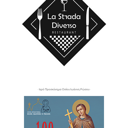
- Ιερό Προσκύνημα Οσίου Ιωάννη Ρώσου -