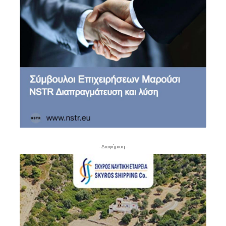
- Διαφήμιση -