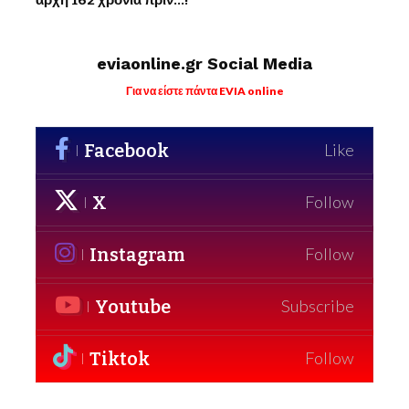
eviaonline.gr Social Media
Για να είστε πάντα EVIA online
Facebook
Like
X
Follow
Instagram
Follow
Youtube
Subscribe
Tiktok
Follow