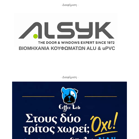
- Διαφήμιση -
- Διαφήμιση -