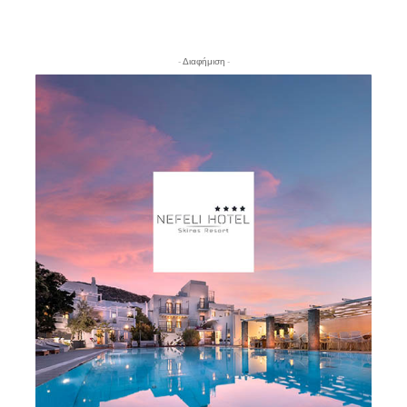
- Διαφήμιση -