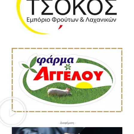
- Διαφήμιση -