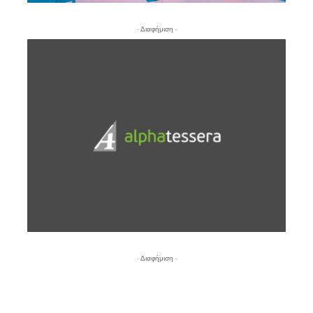
- Διαφήμιση -
- Διαφήμιση -