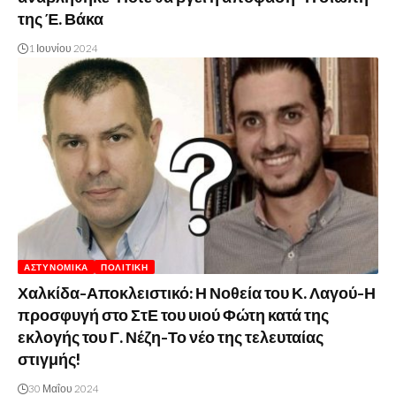
της Έ. Βάκα
1 Ιουνίου 2024
ΑΣΤΥΝΟΜΙΚΆ
ΠΟΛΙΤΙΚΉ
Χαλκίδα-Αποκλειστικό: Η Νοθεία του Κ. Λαγού-Η
προσφυγή στο ΣτΕ του υιού Φώτη κατά της
εκλογής του Γ. Νέζη-Το νέο της τελευταίας
στιγμής!
30 Μαΐου 2024