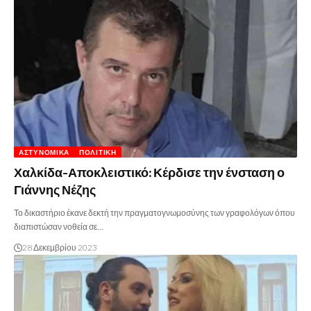
ΑΣΤΥΝΟΜΙΚΆ
ΠΟΛΙΤΙΚΉ
Χαλκίδα-Αποκλειστικό: Κέρδισε την ένσταση ο
Γιάννης Νέζης
Το δικαστήριο έκανε δεκτή την πραγματογνωμοσύνης των γραφολόγων όπου
διαπιστώσαν νοθεία σε…
28 Δεκεμβρίου 2023