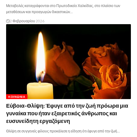
Μεταβολές καταγράφονται στο Πρωτοδικείο Χαλκίδας, στο πλαίσιο των
μεταθέσεων και προαγωγών δικαστικών…
2 Φεβρουαρίου 2026
ΚΟΙΝΩΝΊΑ
Εύβοια-Θλίψη: Έφυγε από την ζωή πρόωρα μια
γυναίκα που ήταν εξαιρετικός άνθρωπος και
ευσυνείδητη εργαζόμενη
Θλίψη σε συγγενείς φίλους προκάλεσε η είδηση ότι έφυγε από την ζωή…