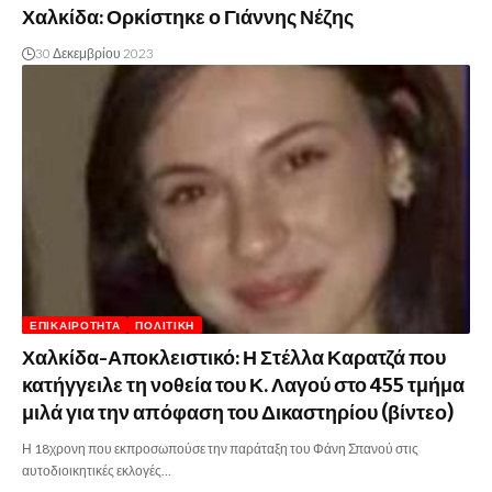
Χαλκίδα: Ορκίστηκε ο Γιάννης Νέζης
30 Δεκεμβρίου 2023
ΕΠΙΚΑΙΡΌΤΗΤΑ
ΠΟΛΙΤΙΚΉ
Χαλκίδα-Αποκλειστικό: Η Στέλλα Καρατζά που
κατήγγειλε τη νοθεία του Κ. Λαγού στο 455 τμήμα
μιλά για την απόφαση του Δικαστηρίου (βίντεο)
Η 18χρονη που εκπροσωπούσε την παράταξη του Φάνη Σπανού στις
αυτοδιοικητικές εκλογές…