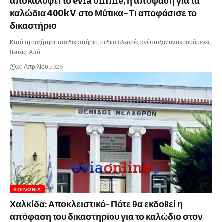
αποκαλύψει το evia online, η απόφαση για τα
καλώδια 400kV στο Μύτικα–Τι αποφάσισε το
δικαστήριο
Κατά τη συζήτηση στο δικαστήριο, οι δύο πλευρές ανέπτυξαν αντικρουόμενες
θέσεις. Από…
20 Απριλίου 2026
ΚΟΙΝΩΝΊΑ
Χαλκίδα: Αποκλειστικό- Πότε θα εκδοθεί η
απόφαση του δικαστηρίου για το καλώδιο στον