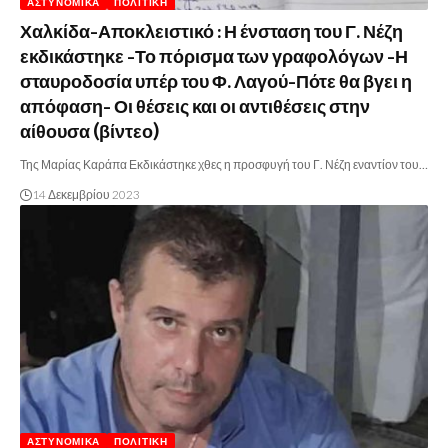
ΑΣΤΥΝΟΜΙΚΆ
ΠΟΛΙΤΙΚΉ
Χαλκίδα-Αποκλειστικό : Η ένσταση του Γ. Νέζη
εκδικάστηκε -Το πόρισμα των γραφολόγων -Η
σταυροδοσία υπέρ του Φ. Λαγού-Πότε θα βγει η
απόφαση- Οι θέσεις και οι αντιθέσεις στην
αίθουσα (βίντεο)
Της Μαρίας Καράπα Εκδικάστηκε χθες η προσφυγή του Γ. Νέζη εναντίον του…
14 Δεκεμβρίου 2023
ΑΣΤΥΝΟΜΙΚΆ
ΠΟΛΙΤΙΚΉ