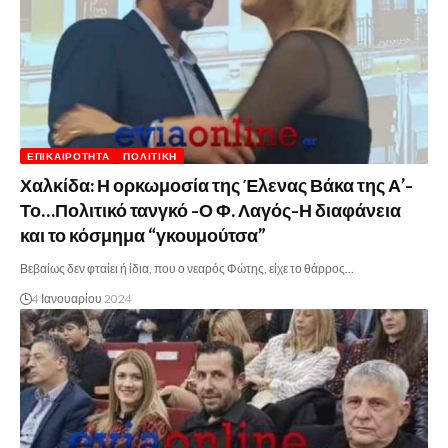
ΕΠΙΚΑΙΡΌΤΗΤΑ
ΠΟΛΙΤΙΚΉ
Χαλκίδα: Η ορκωμοσία της Έλενας Βάκα της Α’-
Το…Πολιτικό τανγκό -Ο Φ. Λαγός-Η διαφάνεια
και το κόσμημα “γκουμούτσα”
Βεβαίως δεν φταίει ή ίδια, που ο νεαρός Φώτης, είχε το θάρρος…
4 Ιανουαρίου 2024