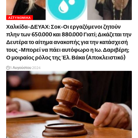
ΑΣΤΥΝΟΜΙΚΆ
Χαλκίδα-ΔΕΥΑΧ: Σοκ-Οι εργαζόμενοι ζητούν
πλην των 650.000 και 880.000 Γιατί; Δικάζεται την
Δευτέρα το αίτημα ανακοπής για την κατάσχεσή
τους -Μπορεί να πάει αυτόφωρο η Ιω. Δαριβέρη;
Ο μοιραίος ρόλος της Έλ. Βάκα (Αποκλειστικό)
5 Αυγούστου 2024