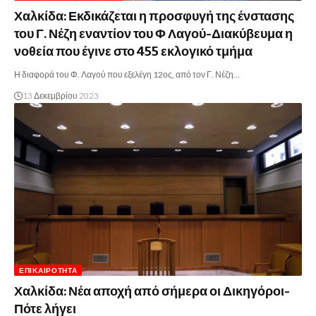
Χαλκίδα: Εκδικάζεται η προσφυγή της ένστασης
του Γ. Νέζη εναντίον του Φ Λαγού-Διακύβευμα η
νοθεία που έγινε στο 455 εκλογικό τμήμα
Η διαφορά του Φ. Λαγού που εξελέγη 12ος, από τον Γ. Νέζη…
13 Δεκεμβρίου 2023
ΕΠΙΚΑΙΡΌΤΗΤΑ
Χαλκίδα: Νέα αποχή από σήμερα οι Δικηγόροι-
Πότε λήγει