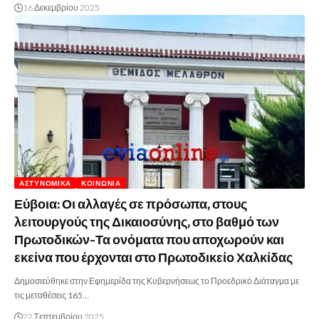
16 Δεκεμβρίου 2025
ΑΣΤΥΝΟΜΙΚΆ
ΚΟΙΝΩΝΊΑ
Εύβοια: Οι αλλαγές σε πρόσωπα, στους
λειτουργούς της Δικαιοσύνης, στο βαθμό των
Πρωτοδικών-Τα ονόματα που αποχωρούν και
εκείνα που έρχονται στο Πρωτοδικείο Χαλκίδας
Δημοσιεύθηκε στην Εφημερίδα της Κυβερνήσεως το Προεδρικό Διάταγμα με
τις μεταθέσεις 165…
22 Σεπτεμβρίου 2025