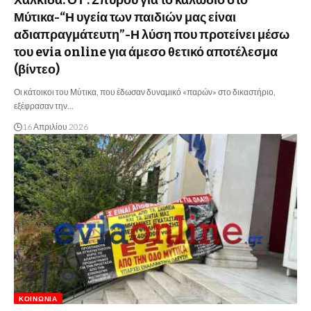
Χαλκίδα: Ο Γ. Σπύρου για το καλώδιο στο
Μύτικα-“Η υγεία των παιδιών μας είναι
αδιαπραγμάτευτη”-Η λύση που προτείνει μέσω
του evia online για άμεσο θετικό αποτέλεσμα
(βίντεο)
Οι κάτοικοι του Μύτικα, που έδωσαν δυναμικό «παρών» στο δικαστήριο,
εξέφρασαν την…
16 Απριλίου 2026
ΚΟΙΝΩΝΊΑ