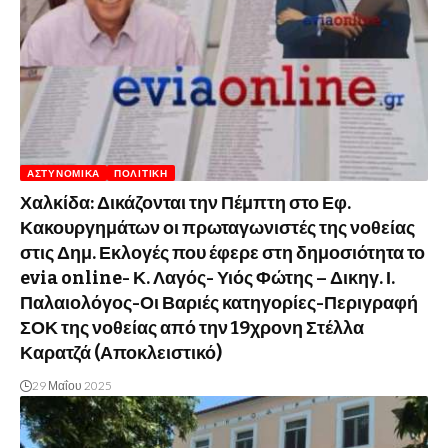
ΑΣΤΥΝΟΜΙΚΆ
ΠΟΛΙΤΙΚΉ
Χαλκίδα: Δικάζονται την Πέμπτη στο Εφ.
Κακουργημάτων οι πρωταγωνιστές της νοθείας
στις Δημ. Εκλογές που έφερε στη δημοσιότητα το
evia online- Κ. Λαγός- Υιός Φώτης – Δικηγ. Ι.
Παλαιολόγος-Οι Βαριές κατηγορίες-Περιγραφή
ΣΟΚ της νοθείας από την 19χρονη Στέλλα
Καρατζά (Αποκλειστικό)
29 Μαΐου 2025