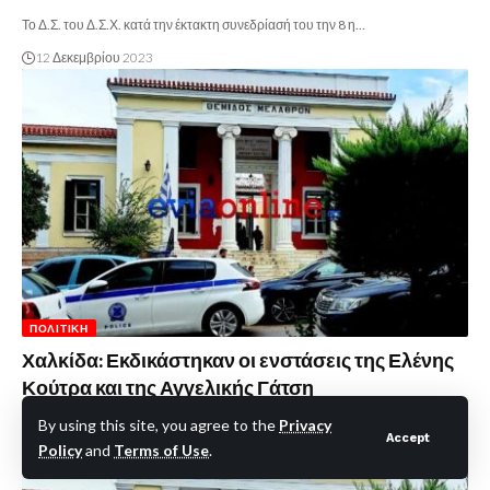
Το Δ.Σ. του Δ.Σ.Χ. κατά την έκτακτη συνεδρίασή του την 8 η…
12 Δεκεμβρίου 2023
ΠΟΛΙΤΙΚΉ
Χαλκίδα: Εκδικάστηκαν οι ενστάσεις της Ελένης
Κούτρα και της Αγγελικής Γάτση
6 Δεκεμβρίου 2023
By using this site, you agree to the
Privacy
Accept
Policy
and
Terms of Use
.