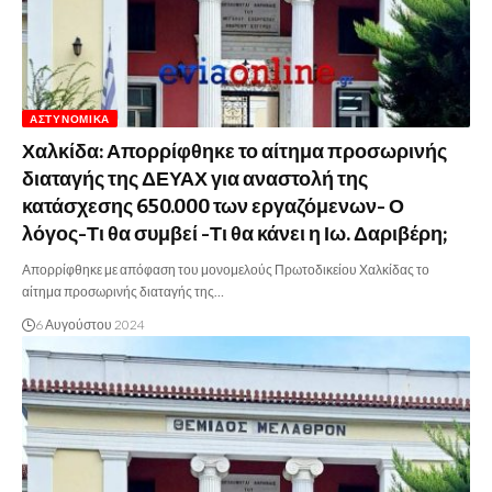
ΑΣΤΥΝΟΜΙΚΆ
Χαλκίδα: Απορρίφθηκε το αίτημα προσωρινής
διαταγής της ΔΕΥΑΧ για αναστολή της
κατάσχεσης 650.000 των εργαζόμενων- Ο
λόγος-Τι θα συμβεί -Τι θα κάνει η Ιω. Δαριβέρη;
Απορρίφθηκε με απόφαση του μονομελούς Πρωτοδικείου Χαλκίδας το
αίτημα προσωρινής διαταγής της…
6 Αυγούστου 2024