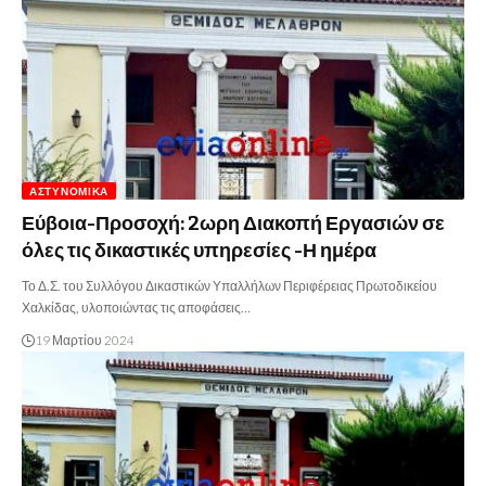
ΑΣΤΥΝΟΜΙΚΆ
Εύβοια-Προσοχή: 2ωρη Διακοπή Εργασιών σε
όλες τις δικαστικές υπηρεσίες -Η ημέρα
Το Δ.Σ. του Συλλόγου Δικαστικών Υπαλλήλων Περιφέρειας Πρωτοδικείου
Χαλκίδας, υλοποιώντας τις αποφάσεις…
19 Μαρτίου 2024