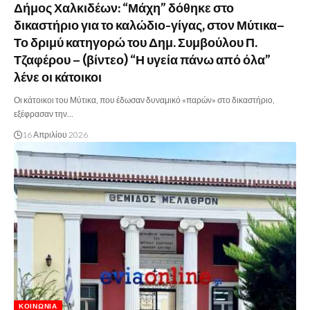
Δήμος Χαλκιδέων: “Μάχη” δόθηκε στο
δικαστήριο για το καλώδιο-γίγας, στον Μύτικα–
Το δριμύ κατηγορώ του Δημ. Συμβούλου Π.
Τζαφέρου – (βίντεο) “Η υγεία πάνω από όλα”
λένε οι κάτοικοι
Οι κάτοικοι του Μύτικα, που έδωσαν δυναμικό «παρών» στο δικαστήριο,
εξέφρασαν την…
16 Απριλίου 2026
ΚΟΙΝΩΝΊΑ