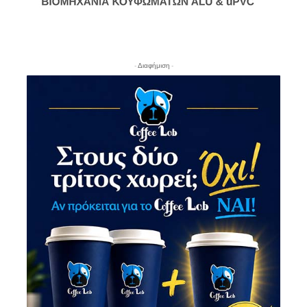
- Διαφήμιση -