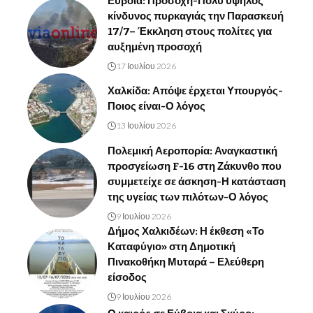
Εύβοια: Προσοχή-Πολύ υψηλός
κίνδυνος πυρκαγιάς την Παρασκευή
17/7– Έκκληση στους πολίτες για
αυξημένη προσοχή
17 Ιουλίου 2026
Χαλκίδα: Απόψε έρχεται Υπουργός-
Ποιος είναι-Ο λόγος
13 Ιουλίου 2026
Πολεμική Αεροπορία: Αναγκαστική
προσγείωση F-16 στη Ζάκυνθο που
συμμετείχε σε άσκηση-Η κατάσταση
της υγείας των πιλότων-Ο λόγος
9 Ιουλίου 2026
Δήμος Χαλκιδέων: Η έκθεση «Το
Καταφύγιο» στη Δημοτική
Πινακοθήκη Μυταρά – Ελεύθερη
είσοδος
9 Ιουλίου 2026