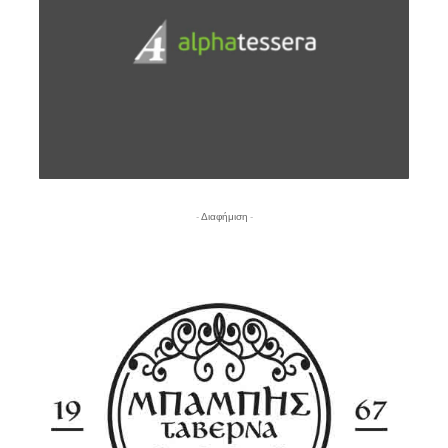
- Διαφήμιση -