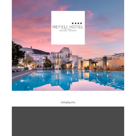
- Διαφήμιση -