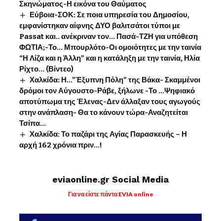
Σκηνώματος-Η εικόνα του Θαύματος
Εύβοια-ΣΟΚ: Σε ποια υπηρεσία του Δημοσίου,
εμφανίστηκαν αίφνης ΔΥΟ βαλιτσάτοι τύποι με
Passat και.. ανέκριναν τον… Πασά-ΤΖΗ για υπόθεση
ΦΩΤΙΑ;-Το… Μπουρλότο-Οι ομοιότητες με την ταινία
“Η Λίζα και η Άλλη” και η κατάληξη με την ταινία, Ηλία
Ρίχτο… (Βίντεο)
Χαλκίδα: Η…”Έξυπνη Πόλη” της Βάκα- Σκαμμένοι
δρόμοι τον Αύγουστο-Ράβε, ξήλωνε -Το …Ψηφιακό
αποτύπωμα της Έλενας-Δεν άλλαξαν τους αγωγούς
στην ανάπλαση- Θα το κάνουν τώρα-Αναζητείται
Τσίπα…
Χαλκίδα: Το παζάρι της Αγίας Παρασκευής – Η
αρχή 162 χρόνια πριν…!
eviaonline.gr Social Media
Για να είστε πάντα EVIA online