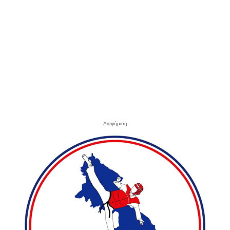
- Διαφήμιση -