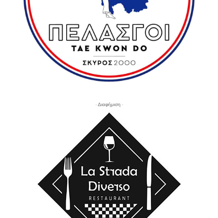
- Διαφήμιση -