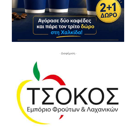
- Διαφήμιση -