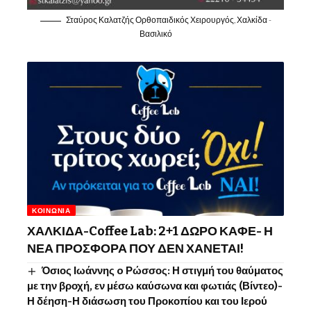
Σταύρος Καλατζής Ορθοπαιδικός Χειρουργός, Χαλκίδα -
Βασιλικό
ΚΟΙΝΩΝΊΑ
ΧΑΛΚΙΔΑ-Coffee Lab: 2+1 ΔΩΡΟ ΚΑΦΕ- Η
ΝΕΑ ΠΡΟΣΦΟΡΑ ΠΟΥ ΔΕΝ ΧΑΝΕΤΑΙ!
Όσιος Ιωάννης o Ρώσσος: Η στιγμή του θαύματος
με την βροχή, εν μέσω καύσωνα και φωτιάς (Βίντεο)-
Η δέηση-Η διάσωση του Προκοπίου και του Ιερού