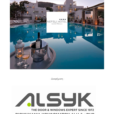
- Διαφήμιση -