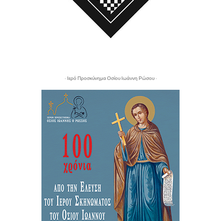
- Ιερό Προσκύνημα Οσίου Ιωάννη Ρώσου -