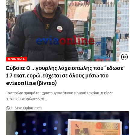
ΚΟΙΝΩΝΊΑ
Εύβοια: Ο …γουρλής λαχειοπώλης που “έδωσε”
1.7 εκατ. ευρώ, εύχεται σε όλους μέσω του
eviaonline (βίντεο)
Τον πρώτο αριθμό του χριστουγεννιάτικου εθνικού λαχείου με κέρδη
1.700.000 ευρώ κέρδισε…
31 Δεκεμβρίου 2023