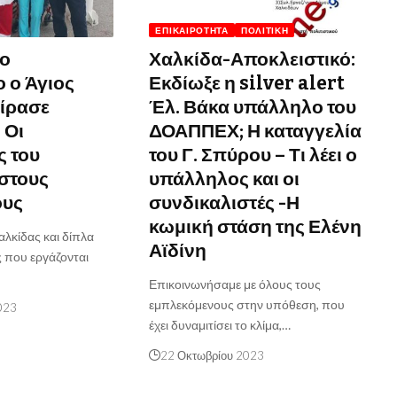
ΕΠΙΚΑΙΡΌΤΗΤΑ
ΠΟΛΙΤΙΚΉ
το
Χαλκίδα-Αποκλειστικό:
 ο Άγιος
Εκδίωξε η silver alert
ίρασε
Έλ. Βάκα υπάλληλο του
 Οι
ΔΟΑΠΠΕΧ; Η καταγγελία
ς του
του Γ. Σπύρου – Τι λέει ο
στους
υπάλληλος και οι
ους
συνδικαλιστές -Η
κωμική στάση της Ελένη
λκίδας και δίπλα
Αϊδίνη
 που εργάζονται
Επικοινωνήσαμε με όλους τους
εμπλεκόμενους στην υπόθεση, που
023
έχει δυναμιτίσει το κλίμα,…
22 Οκτωβρίου 2023