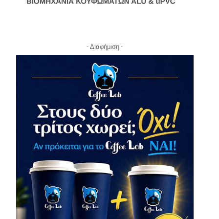
- Διαφήμιση -