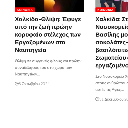
ΚΟΙΝΩΝΊΑ
ΚΟΙΝΩΝΊΑ
Χαλκίδα-Θλίψη: Έφυγε
Χαλκίδα: Σ
από την ζωή πρώην
Νοσοκομείο
κορυφαίο στέλεχος των
Βασίλης μο
Εργαζομένων στα
σοκολάτες-
Ναυπηγεία
βασιλόπιτε
Σωματείου 
Θλίψη σε συγγενείς φίλους και πρώην
εργαζομέν
συναδέλφους του στο χώρο των
Ναυπηγείων…
Στο Νοσοκομείο Χα
στους ανθρώπους
8 Οκτωβρίου 2024
αυτές τις Άγιες…
31 Δεκεμβρίου 2