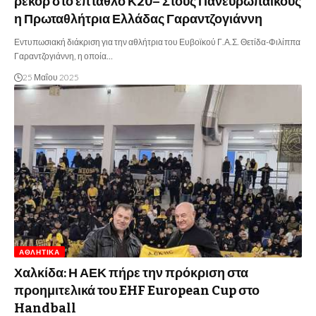
ρεκόρ στο έπταθλο Κ20– Στους Πανευρωπαϊκούς
η Πρωταθλήτρια Ελλάδας Γαραντζογιάννη
Εντυπωσιακή διάκριση για την αθλήτρια του Ευβοϊκού Γ.Α.Σ. Θετίδα-Φιλίππα
Γαραντζογιάννη, η οποία…
25 Μαΐου 2025
ΑΘΛΗΤΙΚΆ
Χαλκίδα: Η ΑΕΚ πήρε την πρόκριση στα
προημιτελικά του EHF European Cup στο
Handball