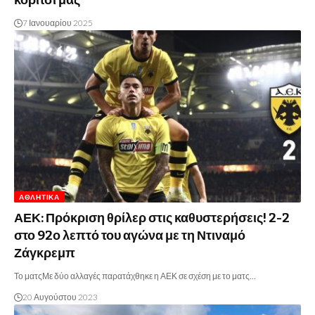
κορίτσι μας
7 Ιανουαρίου 2025
ΑΘΛΗΤΙΚΆ
ΑΕΚ: Πρόκριση θρίλερ στις καθυστερήσεις! 2-2
στο 92ο λεπτό του αγώνα με τη Ντιναμό
Ζάγκρεμπ
Το ματςΜε δύο αλλαγές παρατάχθηκε η ΑΕΚ σε σχέση με το ματς…
20 Αυγούστου 2023