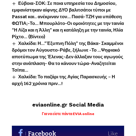
Εύβοια-ΣΟΚ: Σε ποια υπηρεσία του Δημοσίου,
εμφανίστηκαν αίφνης ΔΥΟ βαλιτσάτοι τύποι με
Passat και.. ανέκριναν τον… Πασά-ΤΖΗ για υπόθεση
ΦΩΤΙΑ;-Το… Μπουρλότο-Οι ομοιότητες με την ταινία
“Η Λίζα και η Άλλη” και η κατάληξη με την ταινία, Ηλία
Ρίχτο… (Βίντεο)
Χαλκίδα: Η…”Έξυπνη Πόλη” της Βάκα- Σκαμμένοι
δρόμοι τον Αύγουστο-Ράβε, ξήλωνε -Το …Ψηφιακό
αποτύπωμα της Έλενας-Δεν άλλαξαν τους αγωγούς
στην ανάπλαση- Θα το κάνουν τώρα-Αναζητείται
Τσίπα…
Χαλκίδα: Το παζάρι της Αγίας Παρασκευής – Η
αρχή 162 χρόνια πριν…!
eviaonline.gr Social Media
Για να είστε πάντα EVIA online
Facebook
Like