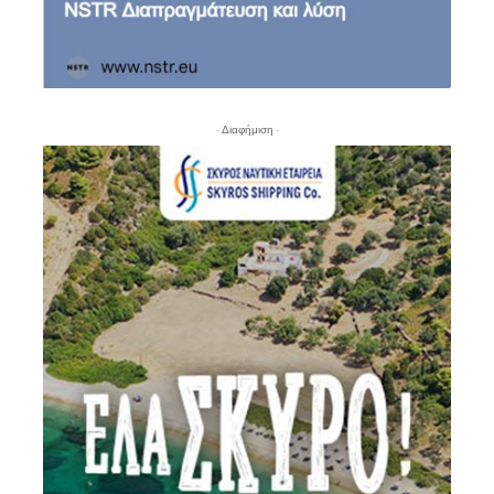
- Διαφήμιση -