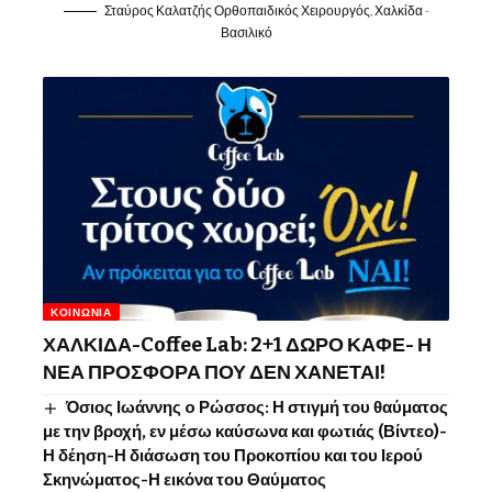
Σταύρος Καλατζής Ορθοπαιδικός Χειρουργός, Χαλκίδα -
Βασιλικό
ΚΟΙΝΩΝΊΑ
ΧΑΛΚΙΔΑ-Coffee Lab: 2+1 ΔΩΡΟ ΚΑΦΕ- Η
ΝΕΑ ΠΡΟΣΦΟΡΑ ΠΟΥ ΔΕΝ ΧΑΝΕΤΑΙ!
Όσιος Ιωάννης o Ρώσσος: Η στιγμή του θαύματος
με την βροχή, εν μέσω καύσωνα και φωτιάς (Βίντεο)-
Η δέηση-Η διάσωση του Προκοπίου και του Ιερού
Σκηνώματος-Η εικόνα του Θαύματος