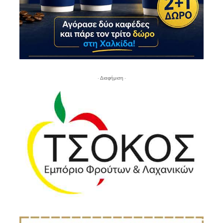
- Διαφήμιση -