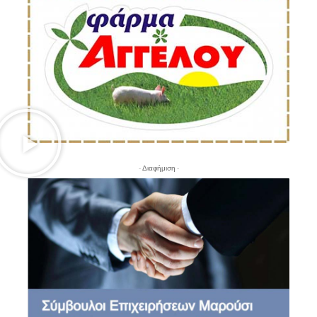
- Διαφήμιση -