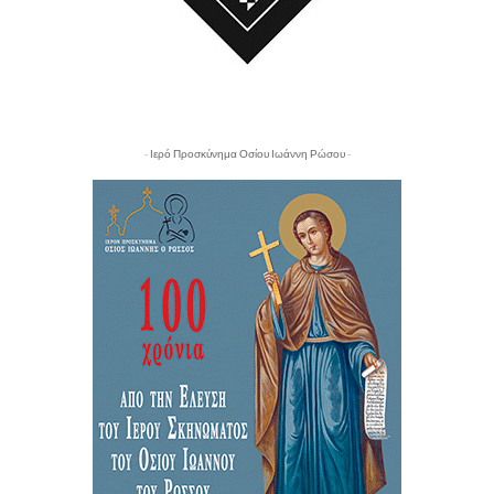
- Ιερό Προσκύνημα Οσίου Ιωάννη Ρώσου -