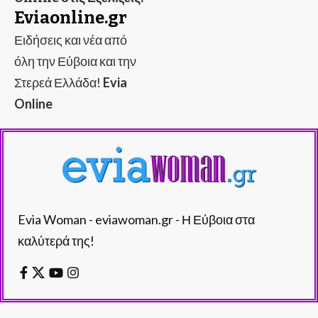
Eviaonline.gr
Ειδήσεις και νέα από
όλη την Εύβοια και την
Στερεά Ελλάδα!
Evia
Online
Evia Woman - eviawoman.gr - Η Εύβοια στα
καλύτερά της!