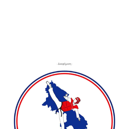
- Διαφήμιση -