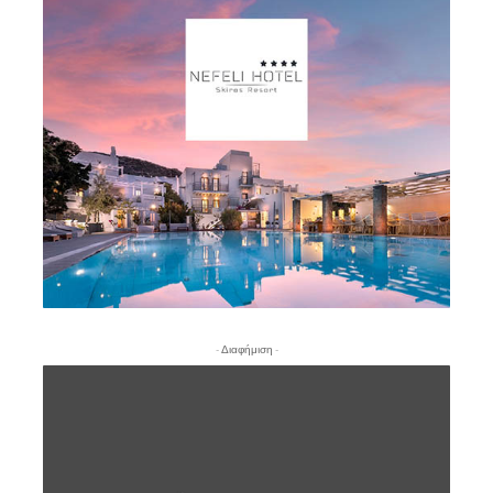
- Διαφήμιση -