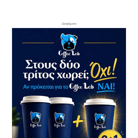
- Διαφήμιση -