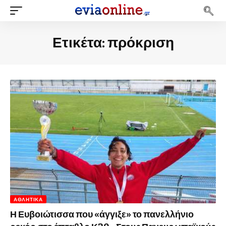
Ετικέτα:
πρόκριση
ΑΘΛΗΤΙΚΆ
Η Ευβοιώτισσα που «άγγιξε» το πανελλήνιο