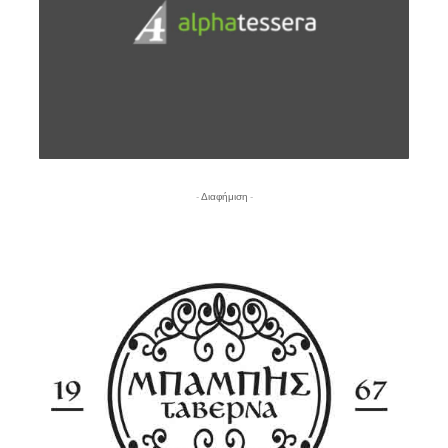
- Διαφήμιση -