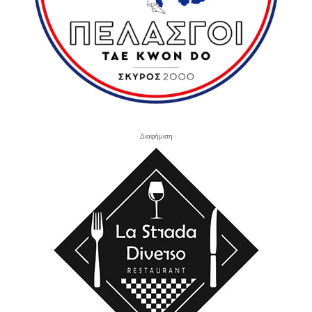
- Διαφήμιση -