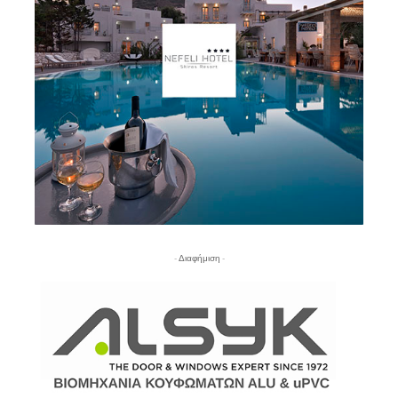
- Διαφήμιση -