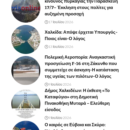
κίνδυνος πυρκαγιάς την Παρασκευή
17/7– Έκκληση στους πολίτες για
αυξημένη προσοχή
17 Ιουλίου 2026
Χαλκίδα: Απόψε έρχεται Υπουργός-
Ποιος είναι-Ο λόγος
13 Ιουλίου 2026
Πολεμική Αεροπορία: Αναγκαστική
προσγείωση F-16 στη Ζάκυνθο που
συμμετείχε σε άσκηση-Η κατάσταση
της υγείας των πιλότων-Ο λόγος
9 Ιουλίου 2026
Δήμος Χαλκιδέων: Η έκθεση «Το
Καταφύγιο» στη Δημοτική
Πινακοθήκη Μυταρά – Ελεύθερη
είσοδος
9 Ιουλίου 2026
Ο καιρός σε Εύβοια και Σκύρο: