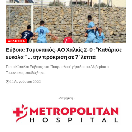
ΑΘΛΗΤΙΚΆ
Εύβοια: Tαμυναικός-ΑΟ Χαλκίς 2-0 : “Καθάρισε
εύκολα ” … την πρόκριση σε 7′ λεπτά
Για το Κύπελλο Εύβοιας στο “Τσαρπαλειο” γήπεδο του Αλιβερίου ο
Ταμυναικος υποδέχθηκε…
11 Αυγούστου 2023
- Διαφήμιση -