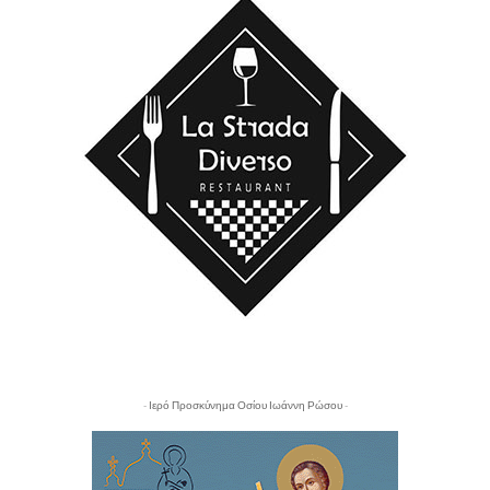
- Ιερό Προσκύνημα Οσίου Ιωάννη Ρώσου -