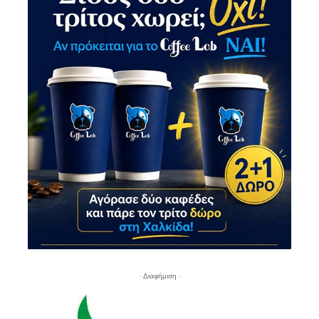
- Διαφήμιση -