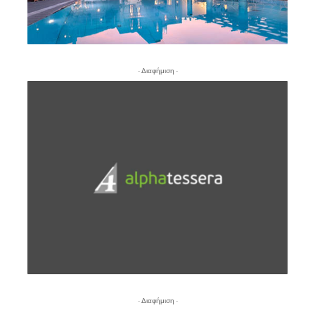
- Διαφήμιση -
- Διαφήμιση -