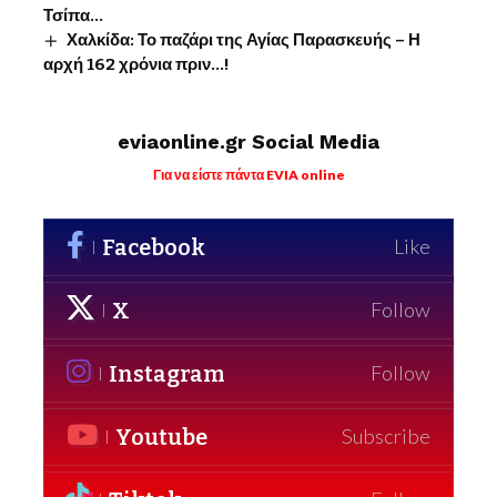
Τσίπα…
Χαλκίδα: Το παζάρι της Αγίας Παρασκευής – Η
αρχή 162 χρόνια πριν…!
eviaonline.gr Social Media
Για να είστε πάντα EVIA online
Facebook
Like
X
Follow
Instagram
Follow
Youtube
Subscribe