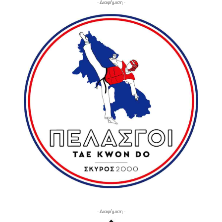
- Διαφήμιση -
- Διαφήμιση -