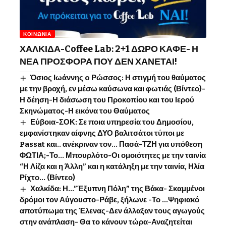
ΚΟΙΝΩΝΊΑ
ΧΑΛΚΙΔΑ-Coffee Lab: 2+1 ΔΩΡΟ ΚΑΦΕ- Η
ΝΕΑ ΠΡΟΣΦΟΡΑ ΠΟΥ ΔΕΝ ΧΑΝΕΤΑΙ!
Όσιος Ιωάννης o Ρώσσος: Η στιγμή του θαύματος
με την βροχή, εν μέσω καύσωνα και φωτιάς (Βίντεο)-
Η δέηση-Η διάσωση του Προκοπίου και του Ιερού
Σκηνώματος-Η εικόνα του Θαύματος
Εύβοια-ΣΟΚ: Σε ποια υπηρεσία του Δημοσίου,
εμφανίστηκαν αίφνης ΔΥΟ βαλιτσάτοι τύποι με
Passat και.. ανέκριναν τον… Πασά-ΤΖΗ για υπόθεση
ΦΩΤΙΑ;-Το… Μπουρλότο-Οι ομοιότητες με την ταινία
“Η Λίζα και η Άλλη” και η κατάληξη με την ταινία, Ηλία
Ρίχτο… (Βίντεο)
Χαλκίδα: Η…”Έξυπνη Πόλη” της Βάκα- Σκαμμένοι
δρόμοι τον Αύγουστο-Ράβε, ξήλωνε -Το …Ψηφιακό
αποτύπωμα της Έλενας-Δεν άλλαξαν τους αγωγούς
στην ανάπλαση- Θα το κάνουν τώρα-Αναζητείται