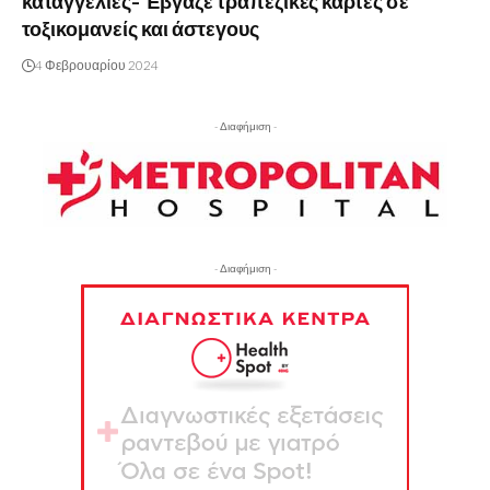
καταγγελίες- Έβγαζε τραπεζικές κάρτες σε
τοξικομανείς και άστεγους
4 Φεβρουαρίου 2024
- Διαφήμιση -
- Διαφήμιση -