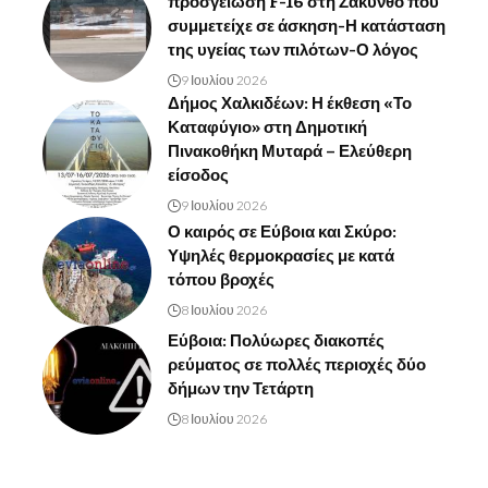
προσγείωση F-16 στη Ζάκυνθο που
συμμετείχε σε άσκηση-Η κατάσταση
της υγείας των πιλότων-Ο λόγος
9 Ιουλίου 2026
Δήμος Χαλκιδέων: Η έκθεση «Το
Καταφύγιο» στη Δημοτική
Πινακοθήκη Μυταρά – Ελεύθερη
είσοδος
9 Ιουλίου 2026
Ο καιρός σε Εύβοια και Σκύρο:
Υψηλές θερμοκρασίες με κατά
τόπου βροχές
8 Ιουλίου 2026
Εύβοια: Πολύωρες διακοπές
ρεύματος σε πολλές περιοχές δύο
δήμων την Τετάρτη
8 Ιουλίου 2026