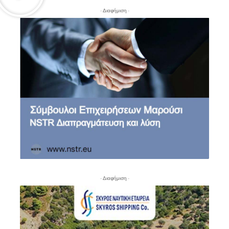
- Διαφήμιση -
- Διαφήμιση -