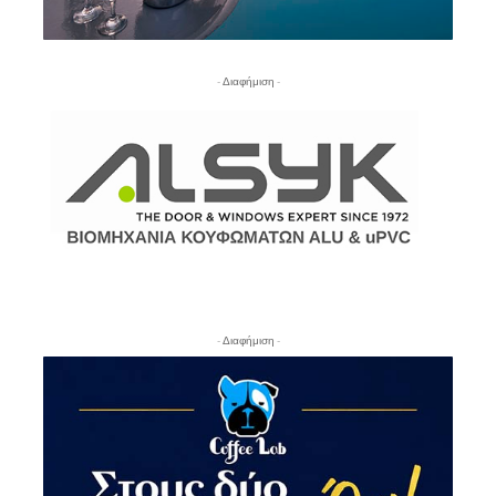
- Διαφήμιση -
- Διαφήμιση -