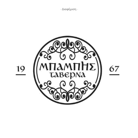
- Διαφήμιση -