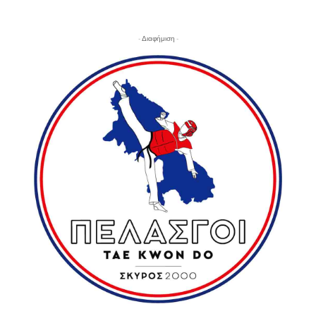
- Διαφήμιση -