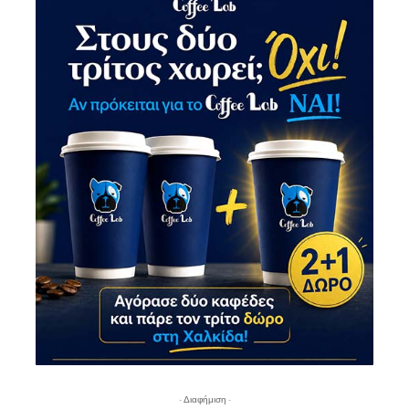
- Διαφήμιση -