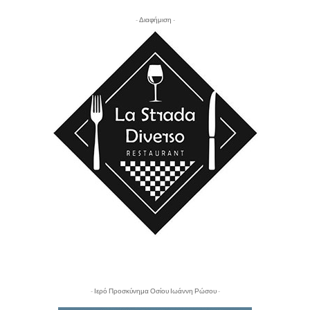
- Διαφήμιση -
- Ιερό Προσκύνημα Οσίου Ιωάννη Ρώσου -