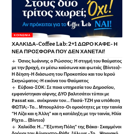
ΚΟΙΝΩΝΊΑ
ΧΑΛΚΙΔΑ-Coffee Lab: 2+1 ΔΩΡΟ ΚΑΦΕ- Η
ΝΕΑ ΠΡΟΣΦΟΡΑ ΠΟΥ ΔΕΝ ΧΑΝΕΤΑΙ!
Όσιος Ιωάννης o Ρώσσος: Η στιγμή του θαύματος
με την βροχή, εν μέσω καύσωνα και φωτιάς (Βίντεο)-
Η δέηση-Η διάσωση του Προκοπίου και του Ιερού
Σκηνώματος-Η εικόνα του Θαύματος
Εύβοια-ΣΟΚ: Σε ποια υπηρεσία του Δημοσίου,
εμφανίστηκαν αίφνης ΔΥΟ βαλιτσάτοι τύποι με
Passat και.. ανέκριναν τον… Πασά-ΤΖΗ για υπόθεση
ΦΩΤΙΑ;-Το… Μπουρλότο-Οι ομοιότητες με την ταινία
“Η Λίζα και η Άλλη” και η κατάληξη με την ταινία, Ηλία
Ρίχτο… (Βίντεο)
Χαλκίδα: Η…”Έξυπνη Πόλη” της Βάκα- Σκαμμένοι
δρόμοι τον Αύγουστο-Ράβε, ξήλωνε -Το …Ψηφιακό