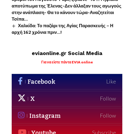
αποτύπωμα της Έλενας-Δεν άλλαξαν τους αγωγούς
στην ανάπλαση- Θα το κάνουν τώρα-Αναζητείται
Τσίπα…
Χαλκίδα: Το παζάρι της Αγίας Παρασκευής – Η
αρχή 162 χρόνια πριν…!
eviaonline.gr Social Media
Για να είστε πάντα EVIA online
Facebook
Like
X
Follow
Instagram
Follow
Youtube
Subscribe