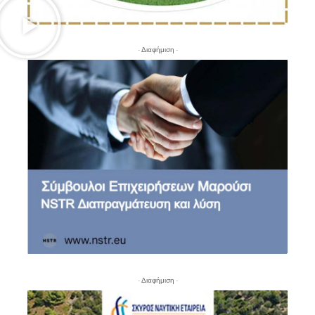
- Διαφήμιση -
- Διαφήμιση -