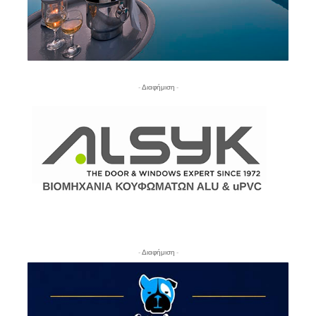
- Διαφήμιση -
- Διαφήμιση -