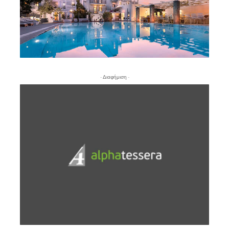
- Διαφήμιση -