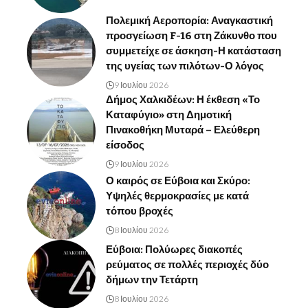
Πολεμική Αεροπορία: Αναγκαστική
προσγείωση F-16 στη Ζάκυνθο που
συμμετείχε σε άσκηση-Η κατάσταση
της υγείας των πιλότων-Ο λόγος
9 Ιουλίου 2026
Δήμος Χαλκιδέων: Η έκθεση «Το
Καταφύγιο» στη Δημοτική
Πινακοθήκη Μυταρά – Ελεύθερη
είσοδος
9 Ιουλίου 2026
Ο καιρός σε Εύβοια και Σκύρο:
Υψηλές θερμοκρασίες με κατά
τόπου βροχές
8 Ιουλίου 2026
Εύβοια: Πολύωρες διακοπές
ρεύματος σε πολλές περιοχές δύο
δήμων την Τετάρτη
8 Ιουλίου 2026