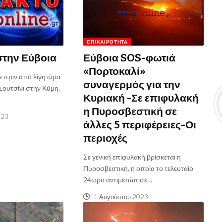
ΕΠΙΚΑΙΡΌΤΗΤΑ
στην Εύβοια
Εύβοια SOS-φωτιά
«Πορτοκαλί»
 πριν από λίγη ώρα
συναγερμός για την
Σουτσίνι στην Κύμη.
Κυριακή -Σε επιφυλακή
η Πυροσβεστική σε
023
άλλες 5 περιφέρειες-Οι
περιοχές
Σε γενική επιφυλακή βρίσκεται η
Πυροσβεστική, η οποία το τελευταίο
24ωρο αντιμετώπισε…
11 Αυγούστου 2023