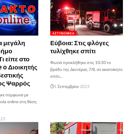
ΑΣΤΥΝΟΜΙΚΆ
έα μεγάλη
Εύβοια: Στις φλόγες
δήμο
τυλίχθηκε σπίτι
ι είπε στο
Φωτιά προκλήθηκε στις 10:30 το
e o Διοικητής
βράδυ της Δευτέρας 7/8, σε ακατοίκητο
εστικής
σπίτι…
ος Ψαρρός
1 Σεπτεμβρίου 2023
ηκε σύμφωνα με
via online στη θέση
023