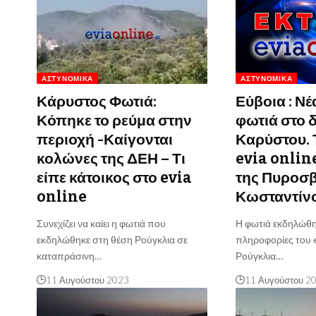
ΑΣΤΥΝΟΜΙΚΆ
ΑΣΤΥΝΟΜΙΚΆ
Κάρυστος Φωτιά:
Εύβοια : Ν
Κόπηκε το ρεύμα στην
φωτιά στο 
περιοχή -Καίγονται
Καρύστου. Τ
κολώνες της ΔΕΗ – Τι
evia onlin
είπε κάτοικος στο evia
της Πυροσβ
online
Κωσταντίν
Συνεχίζει να καίει η φωτιά που
Η φωτιά εκδηλώθ
εκδηλώθηκε στη θέση Ρούγκλια σε
πληροφορίες του e
καταπράσινη…
Ρούγκλια…
11 Αυγούστου 2023
11 Αυγούστου 2