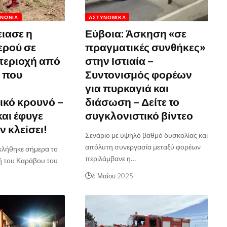
ΙΝΩΝΊΑ
ΑΣΤΥΝΟΜΙΚΆ
ειασε η
Εύβοια: Άσκηση «σε
ερού σε
πραγματικές συνθήκες»
περιοχή από
στην Ιστιαία –
 που
Συντονισμός φορέων
για πυρκαγιά και
ικό κρουνό –
διάσωση – Δείτε το
και έφυγε
συγκλονιστικό βίντεο
ν κλείσει!
Σενάριο με υψηλό βαθμό δυσκολίας και
απόλυτη συνεργασία μεταξύ φορέων
λήθηκε σήμερα το
περιλάμβανε η…
ή του Καράβου του
6 Μαΐου 2025