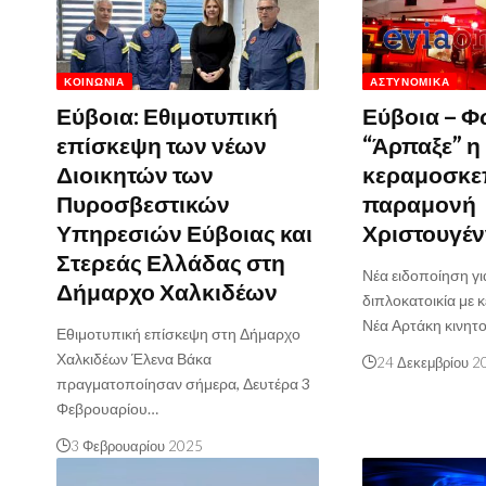
ΚΟΙΝΩΝΊΑ
ΑΣΤΥΝΟΜΙΚΆ
Εύβοια: Εθιμοτυπική
Εύβοια – Φω
επίσκεψη των νέων
“Άρπαξε” η
Διοικητών των
κεραμοσκε
Πυροσβεστικών
παραμονή
Υπηρεσιών Εύβοιας και
Χριστουγέ
Στερεάς Ελλάδας στη
Νέα ειδοποίηση γι
Δήμαρχο Χαλκιδέων
διπλοκατοικία με
Νέα Αρτάκη κινητ
Εθιμοτυπική επίσκεψη στη Δήμαρχο
Χαλκιδέων Έλενα Βάκα
24 Δεκεμβρίου 2
πραγματοποίησαν σήμερα, Δευτέρα 3
Φεβρουαρίου…
3 Φεβρουαρίου 2025