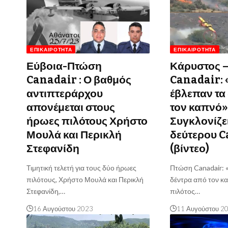
ΕΠΙΚΑΙΡΌΤΗΤΑ
ΕΠΙΚΑΙΡΌΤΗΤΑ
Εύβοια-Πτώση
Κάρυστος 
Canadair : Ο βαθμός
Canadair: 
αντιπτεράρχου
έβλεπαν τα
απονέμεται στους
τον καπνό»
ήρωες πιλότους Χρήστο
Συγκλονίζει
Μουλά και Περικλή
δεύτερου 
Στεφανίδη
(βίντεο)
Τιμητική τελετή για τους δύο ήρωες
Πτώση Canadair: 
πιλότους, Χρήστο Μουλά και Περικλή
δέντρα από τον κα
Στεφανίδη,…
πιλότος…
16 Αυγούστου 2023
11 Αυγούστου 2