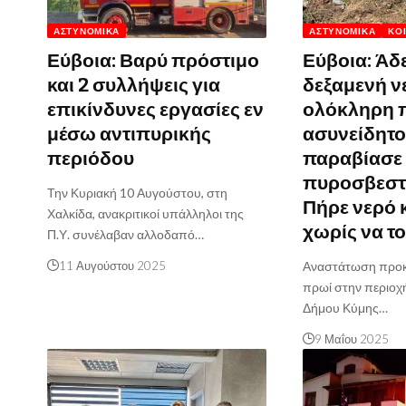
ΑΣΤΥΝΟΜΙΚΆ
ΑΣΤΥΝΟΜΙΚΆ
ΚΟ
Εύβοια: Βαρύ πρόστιμο
Εύβοια: Άδ
και 2 συλλήψεις για
δεξαμενή ν
επικίνδυνες εργασίες εν
ολόκληρη 
μέσω αντιπυρικής
ασυνείδητο
περιόδου
παραβίασε
πυροσβεστ
Την Κυριακή 10 Αυγούστου, στη
Πήρε νερό 
Χαλκίδα, ανακριτικοί υπάλληλοι της
χωρίς να το
Π.Υ. συνέλαβαν αλλοδαπό…
11 Αυγούστου 2025
Αναστάτωση προκ
πρωί στην περιοχ
Δήμου Κύμης…
9 Μαΐου 2025