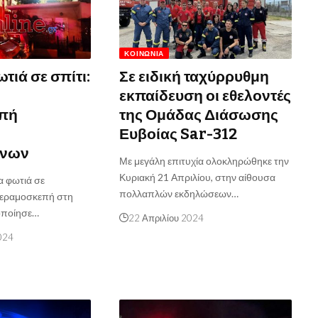
ΚΟΙΝΩΝΊΑ
τιά σε σπίτι:
Σε ειδική ταχύρρυθμη
εκπαίδευση οι εθελοντές
πή
της Ομάδας Διάσωσης
Ευβοίας Sar-312
ννων
Με μεγάλη επιτυχία ολοκληρώθηκε την
Κυριακή 21 Απριλίου, στην αίθουσα
α φωτιά σε
πολλαπλών εκδηλώσεων…
 κεραμοσκεπή στη
οποίησε…
22 Απριλίου 2024
024