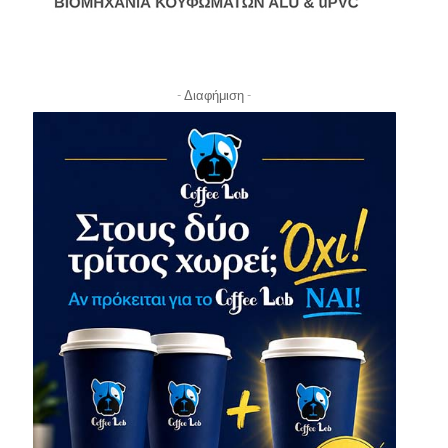
- Διαφήμιση -