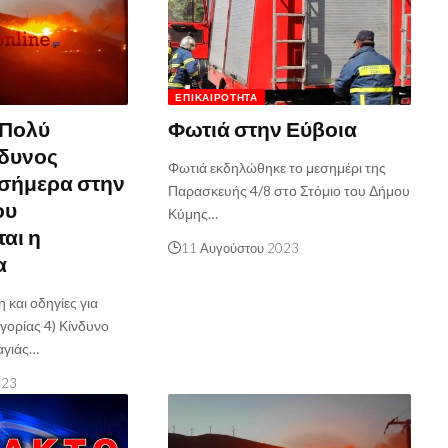
ΕΠΙΚΑΙΡΌΤΗΤΑ
 Πολύ
Φωτιά στην Εύβοια
νδυνος
Φωτιά εκδηλώθηκε το μεσημέρι της
 σήμερα στην
Παρασκευής 4/8 στο Στόμιο του Δήμου
ου
Κύμης…
αι η
11 Αυγούστου 2023
α
και οδηγίες για
γορίας 4) Κίνδυνο
αγιάς…
023