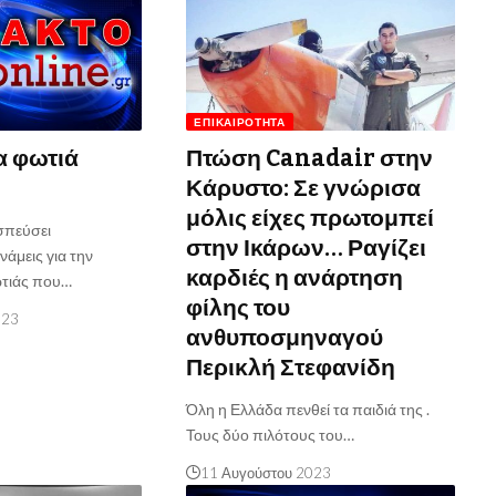
ΕΠΙΚΑΙΡΌΤΗΤΑ
α φωτιά
Πτώση Canadair στην
Κάρυστο: Σε γνώρισα
μόλις είχες πρωτομπεί
σπεύσει
στην Ικάρων… Ραγίζει
άμεις για την
καρδιές η ανάρτηση
ωτιάς που…
φίλης του
023
ανθυποσμηναγού
Περικλή Στεφανίδη
Όλη η Ελλάδα πενθεί τα παιδιά της .
Τους δύο πιλότους του…
11 Αυγούστου 2023