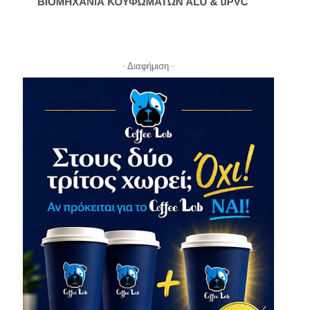
- Διαφήμιση -