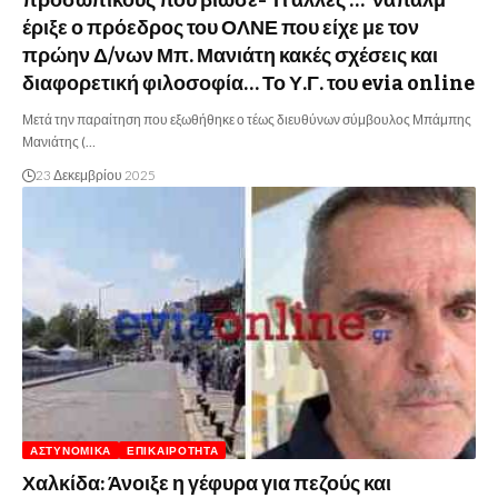
προσωπικούς που βίωσε- Τι άλλες …”ναπάλμ”
έριξε ο πρόεδρος του ΟΛΝΕ που είχε με τον
πρώην Δ/νων Μπ. Μανιάτη κακές σχέσεις και
διαφορετική φιλοσοφία… Το Υ.Γ. του evia online
Μετά την παραίτηση που εξωθήθηκε ο τέως διευθύνων σύμβουλος Μπάμπης
Μανιάτης (…
23 Δεκεμβρίου 2025
ΑΣΤΥΝΟΜΙΚΆ
ΕΠΙΚΑΙΡΌΤΗΤΑ
Χαλκίδα: Άνοιξε η γέφυρα για πεζούς και