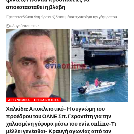
αποκατασταθεί η βλάβη
Έφτασαν εδώ και λίγη ώρα οι εξιδεικευμένοι τεχνικοί για την γέφυρα του…
4 Αυγούστου 2025
ΑΣΤΥΝΟΜΙΚΆ
ΕΠΙΚΑΙΡΌΤΗΤΑ
Χαλκίδα: Αποκλειστικό- Η συγνώμη του
προέδρου του ΟΛΝΕ Σπ. Γεροντίτη για την
χαλασμένη γέφυρα μέσω του evia online-Τι
μέλλει γενέσθαι- Κραυγή αγωνίας από τον