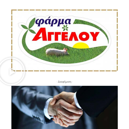
- Διαφήμιση -