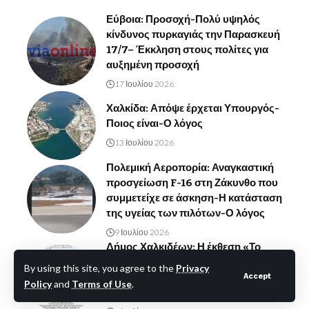
Εύβοια: Προσοχή-Πολύ υψηλός
κίνδυνος πυρκαγιάς την Παρασκευή
17/7– Έκκληση στους πολίτες για
αυξημένη προσοχή
17 Ιουλίου 2026
Χαλκίδα: Απόψε έρχεται Υπουργός-
Ποιος είναι-Ο λόγος
13 Ιουλίου 2026
Πολεμική Αεροπορία: Αναγκαστική
προσγείωση F-16 στη Ζάκυνθο που
συμμετείχε σε άσκηση-Η κατάσταση
της υγείας των πιλότων-Ο λόγος
9 Ιουλίου 2026
Δήμος Χαλκιδέων: Η έκθεση «Το
Καταφύγιο» στη Δημοτική
By using this site, you agree to the
Privacy
Πινακοθήκη Μυταρά – Ελεύθερη
Accept
Policy
and
Terms of Use
.
είσοδος