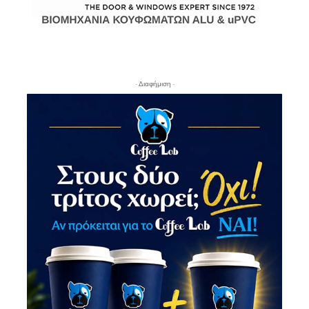
- Διαφήμιση -