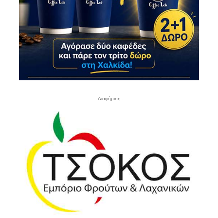
- Διαφήμιση -