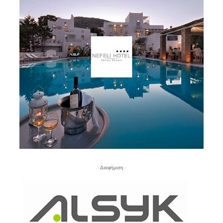
- Διαφήμιση -