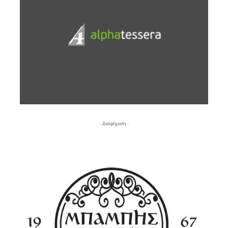
- Διαφήμιση -