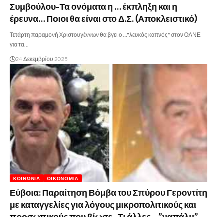
Συμβούλου-Τα ονόματα η … έκπληξη και η
έρευνα… Ποιοι θα είναι στο Δ.Σ. (Αποκλειστικό)
Τετάρτη παραμονή Χριστουγέννων θα βγει ο ..."λευκός καπνός" στον ΟΛΝΕ
για τα…
24 Δεκεμβρίου 2025
ΚΟΙΝΩΝΊΑ
ΟΙΚΟΝΟΜΊΑ
Εύβοια: Παραίτηση Βόμβα του Σπύρου Γεροντίτη
με καταγγελίες για λόγους μικροπολιτικούς και