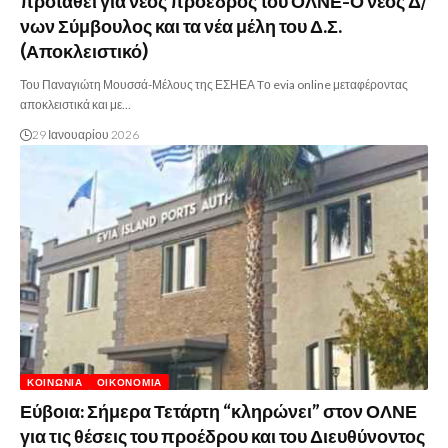
προταθεί για νέος πρόεδρος του ΟΛΝΕ-Ο νέος Δ/
νων Σύμβουλος και τα νέα μέλη του Δ.Σ.
(Αποκλειστικό)
Του Παναγιώτη Μουσσά-Μέλους της ΕΣΗΕΑ Tο evia online μεταφέροντας
αποκλειστικά και με…
29 Ιανουαρίου 2026
ΚΟΙΝΩΝΊΑ
ΟΙΚΟΝΟΜΊΑ
Εύβοια: Σήμερα Τετάρτη “κληρώνει” στον ΟΛΝΕ
για τις θέσεις του προέδρου και του Διευθύνοντος