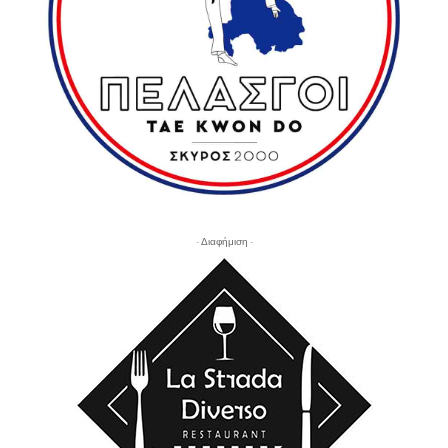
- Διαφήμιση -