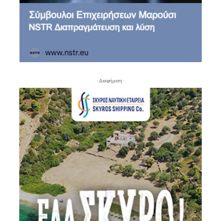
- Διαφήμιση -