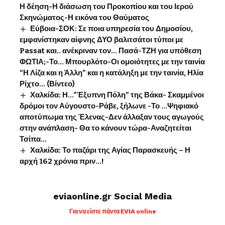
Η δέηση-Η διάσωση του Προκοπίου και του Ιερού
Σκηνώματος-Η εικόνα του Θαύματος
Εύβοια-ΣΟΚ: Σε ποια υπηρεσία του Δημοσίου,
εμφανίστηκαν αίφνης ΔΥΟ βαλιτσάτοι τύποι με
Passat και.. ανέκριναν τον… Πασά-ΤΖΗ για υπόθεση
ΦΩΤΙΑ;-Το… Μπουρλότο-Οι ομοιότητες με την ταινία
“Η Λίζα και η Άλλη” και η κατάληξη με την ταινία, Ηλία
Ρίχτο… (Βίντεο)
Χαλκίδα: Η…”Έξυπνη Πόλη” της Βάκα- Σκαμμένοι
δρόμοι τον Αύγουστο-Ράβε, ξήλωνε -Το …Ψηφιακό
αποτύπωμα της Έλενας-Δεν άλλαξαν τους αγωγούς
στην ανάπλαση- Θα το κάνουν τώρα-Αναζητείται
Τσίπα…
Χαλκίδα: Το παζάρι της Αγίας Παρασκευής – Η
αρχή 162 χρόνια πριν…!
eviaonline.gr Social Media
Για να είστε πάντα EVIA online