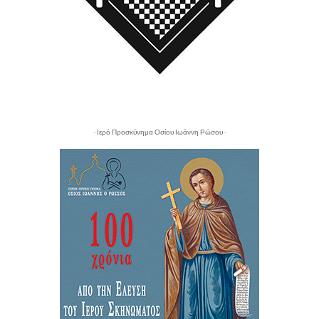
- Ιερό Προσκύνημα Οσίου Ιωάννη Ρώσου -