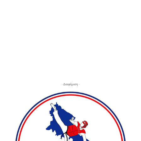
- Διαφήμιση -