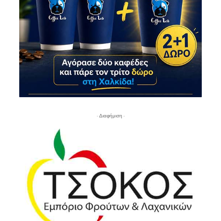
- Διαφήμιση -