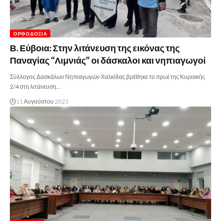
ΟΡΘΟΔΟΞΊΑ
Β. Εύβοια: Στην λιτάνευση της εικόνας της
Παναγίας “Λιμνιάς” οι δάσκαλοι και νηπιαγωγοί
Σύλλογος Δασκάλων Νηπιαγωγών Χαλκίδας βρέθηκε το πρωί της Κυριακής
2/4 στη λιτάνευση…
11 Αυγούστου 2023