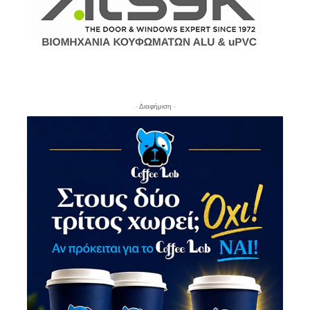
- Διαφήμιση -