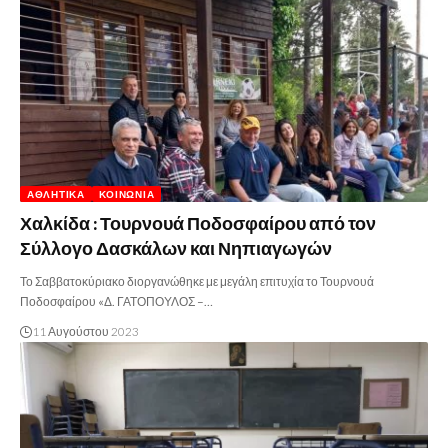
ΑΘΛΗΤΙΚΆ
ΚΟΙΝΩΝΊΑ
Χαλκίδα : Τουρνουά Ποδοσφαίρου από τον
Σύλλογο Δασκάλων και Νηπιαγωγών
Το Σαββατοκύριακο διοργανώθηκε με μεγάλη επιτυχία το Τουρνουά
Ποδοσφαίρου «Δ. ΓΑΤΟΠΟΥΛΟΣ –…
11 Αυγούστου 2023