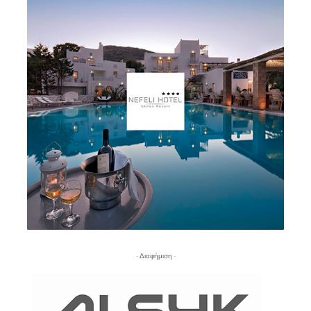
- Διαφήμιση -