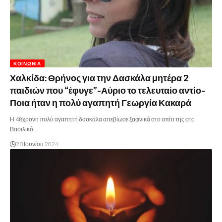
ΚΟΙΝΩΝΊΑ
Χαλκίδα: Θρήνος για την Δασκάλα μητέρα 2
παιδιών που “έφυγε”-Αύριο το τελευταίο αντίο-
Ποια ήταν η πολύ αγαπητή Γεωργία Κακαρά
Η 48χρονη πολύ αγαπητή δασκάλα απεβίωσε ξαφνικά στο σπίτι της στο
Βασιλικό…
28 Ιουνίου 2024