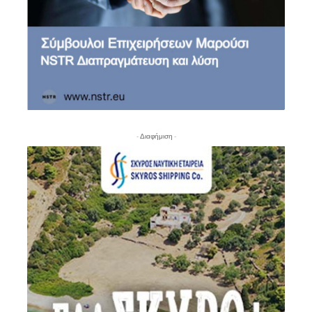
- Διαφήμιση -