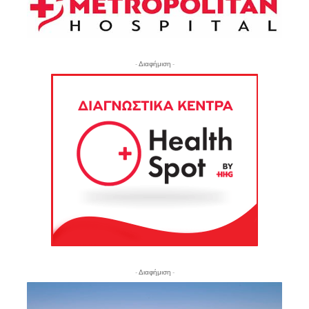
- Διαφήμιση -
- Διαφήμιση -