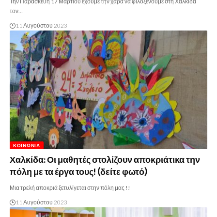
Την Παρασκευή 17 Μαρτίου έχουμε την χαρά να φιλοξενούμε στη Χαλκίδα
τον…
11 Αυγούστου 2023
ΚΟΙΝΩΝΊΑ
Χαλκίδα: Οι μαθητές στολίζουν αποκριάτικα την
πόλη με τα έργα τους! (δείτε φωτό)
Μια τρελή αποκριά ξετυλίγεται στην πόλη μας !!
11 Αυγούστου 2023