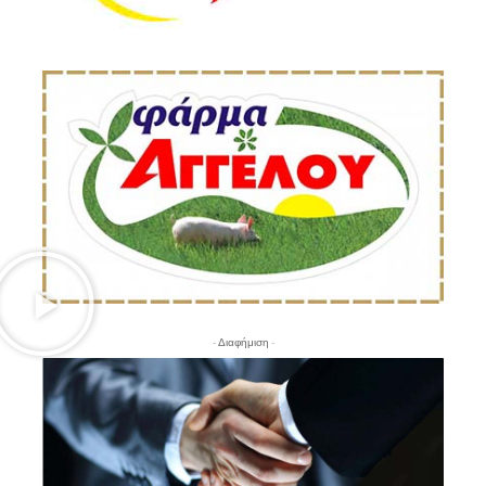
- Διαφήμιση -