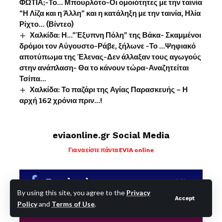
ΦΩΤΙΑ;-Το… Μπουρλότο-Οι ομοιότητες με την ταινία
“Η Λίζα και η Άλλη” και η κατάληξη με την ταινία, Ηλία
Ρίχτο… (Βίντεο)
Χαλκίδα: Η…”Έξυπνη Πόλη” της Βάκα- Σκαμμένοι
δρόμοι τον Αύγουστο-Ράβε, ξήλωνε -Το …Ψηφιακό
αποτύπωμα της Έλενας-Δεν άλλαξαν τους αγωγούς
στην ανάπλαση- Θα το κάνουν τώρα-Αναζητείται
Τσίπα…
Χαλκίδα: Το παζάρι της Αγίας Παρασκευής – Η
αρχή 162 χρόνια πριν…!
eviaonline.gr Social Media
Για να είστε πάντα EVIA online
Facebook
Like
By using this site, you agree to the
Privacy
Accept
Policy
and
Terms of Use
.
X
Follow