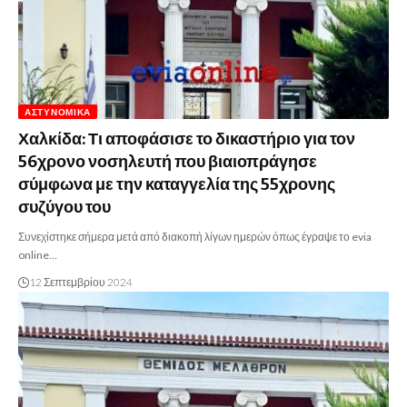
ΑΣΤΥΝΟΜΙΚΆ
Χαλκίδα: Τι αποφάσισε το δικαστήριο για τον
56χρονο νοσηλευτή που βιαιοπράγησε
σύμφωνα με την καταγγελία της 55χρονης
συζύγου του
Συνεχίστηκε σήμερα μετά από διακοπή λίγων ημερών όπως έγραψε το evia
online…
12 Σεπτεμβρίου 2024