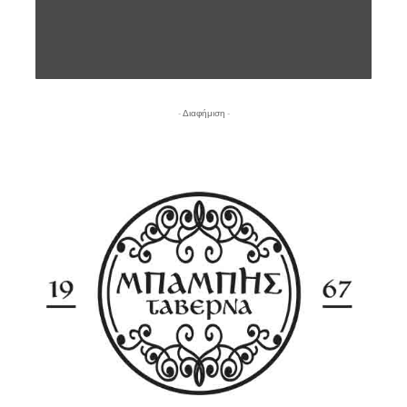
- Διαφήμιση -