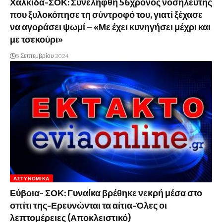
Χαλκίδα-ΣΟΚ: Συνελήφθη 56χρονος νοσηλευτής
που ξυλοκόπησε τη σύντροφό του, γιατί ξέχασε
να αγοράσει ψωμί – «Με έχει κυνηγήσει μέχρι και
με τσεκούρι»
5 Σεπτεμβρίου 2024
ΑΣΤΥΝΟΜΙΚΆ
Εύβοια- ΣΟΚ: Γυναίκα βρέθηκε νεκρή μέσα στο
σπίτι της-Ερευνώνται τα αίτια-Όλες οι
λεπτομέρειες (Αποκλειστικό)