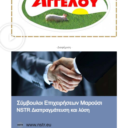
- Διαφήμιση -