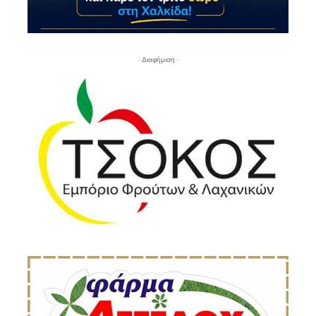
- Διαφήμιση -