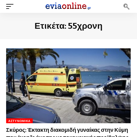
Ετικέτα:
55χρονη
ΑΣΤΥΝΟΜΙΚΆ
Σκύρος: Έκτακτη διακομιδή γυναίκας στην Κύμη