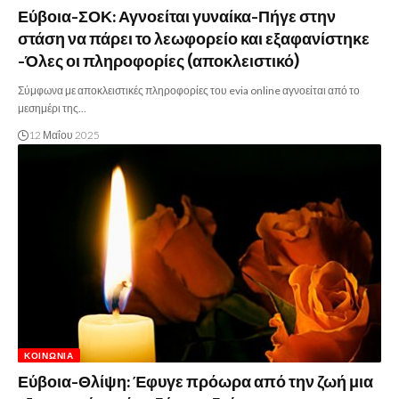
Εύβοια-ΣΟΚ: Αγνοείται γυναίκα-Πήγε στην
στάση να πάρει το λεωφορείο και εξαφανίστηκε
-Όλες οι πληροφορίες (αποκλειστικό)
Σύμφωνα με αποκλειστικές πληροφορίες του evia online αγνοείται από το
μεσημέρι της…
12 Μαΐου 2025
ΚΟΙΝΩΝΊΑ
Εύβοια-Θλίψη: Έφυγε πρόωρα από την ζωή μια