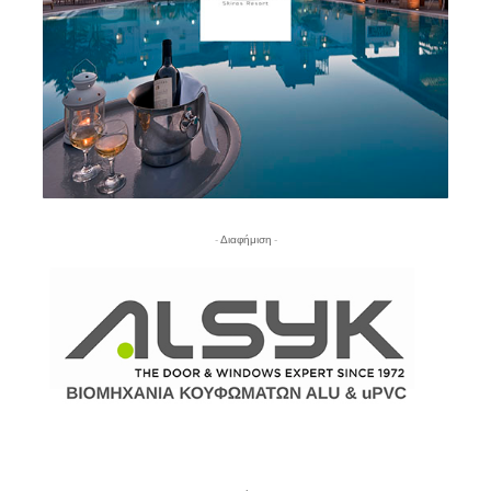
- Διαφήμιση -