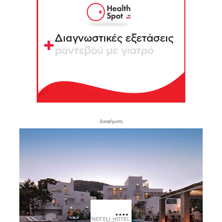
- Διαφήμιση -