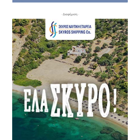
- Διαφήμιση -