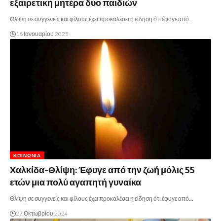
εξαιρετική μητέρα δύο παιδιών
Θλίψη σε συγγενείς και φίλους έχει προκαλέσει η είδηση ότι έφυγε από…
16 Ιανουαρίου 2025
ΚΟΙΝΩΝΊΑ
Χαλκίδα-Θλίψη: Έφυγε από την ζωή μόλις 55
ετών μια πολύ αγαπητή γυναίκα
Θλίψη σε συγγενείς και φίλους έχει προκαλέσει η είδηση ότι έφυγε από…
27 Οκτωβρίου 2024