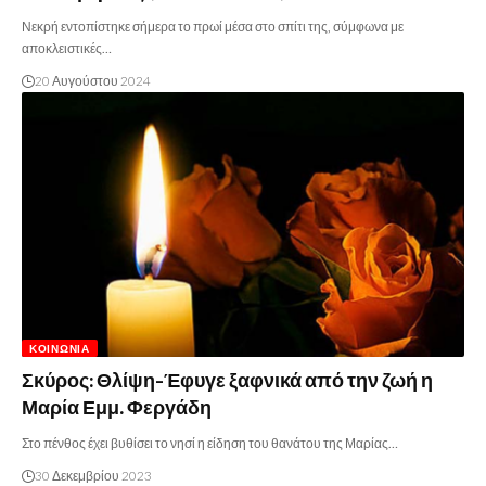
Νεκρή εντοπίστηκε σήμερα το πρωί μέσα στο σπίτι της, σύμφωνα με
αποκλειστικές…
20 Αυγούστου 2024
ΚΟΙΝΩΝΊΑ
Σκύρος: Θλίψη-Έφυγε ξαφνικά από την ζωή η
Μαρία Εμμ. Φεργάδη
Στο πένθος έχει βυθίσει το νησί η είδηση του θανάτου της Μαρίας…
30 Δεκεμβρίου 2023