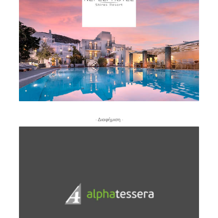
- Διαφήμιση -