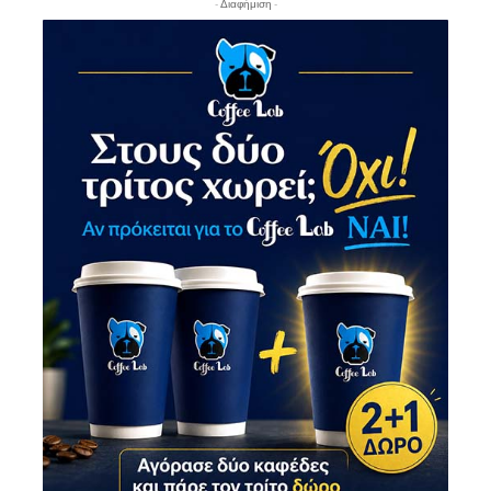
- Διαφήμιση -