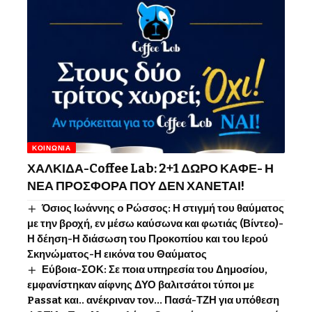
ΚΟΙΝΩΝΊΑ
ΧΑΛΚΙΔΑ-Coffee Lab: 2+1 ΔΩΡΟ ΚΑΦΕ- Η
ΝΕΑ ΠΡΟΣΦΟΡΑ ΠΟΥ ΔΕΝ ΧΑΝΕΤΑΙ!
Όσιος Ιωάννης o Ρώσσος: Η στιγμή του θαύματος
με την βροχή, εν μέσω καύσωνα και φωτιάς (Βίντεο)-
Η δέηση-Η διάσωση του Προκοπίου και του Ιερού
Σκηνώματος-Η εικόνα του Θαύματος
Εύβοια-ΣΟΚ: Σε ποια υπηρεσία του Δημοσίου,
εμφανίστηκαν αίφνης ΔΥΟ βαλιτσάτοι τύποι με
Passat και.. ανέκριναν τον… Πασά-ΤΖΗ για υπόθεση