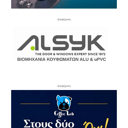
- Διαφήμιση -
- Διαφήμιση -