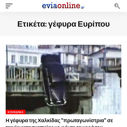
Ετικέτα:
γέφυρα Ευρίπου
ΚΟΙΝΩΝΊΑ
Η γέφυρα της Χαλκίδας “πρωταγωνίστρια” σε