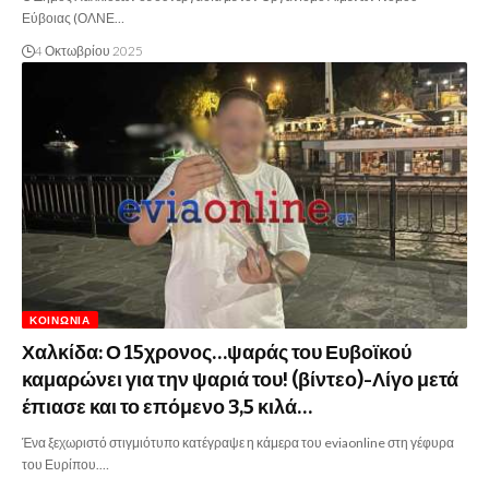
Εύβοιας (ΟΛΝΕ…
4 Οκτωβρίου 2025
ΚΟΙΝΩΝΊΑ
Χαλκίδα: Ο 15χρονος…ψαράς του Ευβοϊκού
καμαρώνει για την ψαριά του! (βίντεο)-Λίγο μετά
έπιασε και το επόμενο 3,5 κιλά…
Ένα ξεχωριστό στιγμιότυπο κατέγραψε η κάμερα του eviaonline στη γέφυρα
του Ευρίπου.…