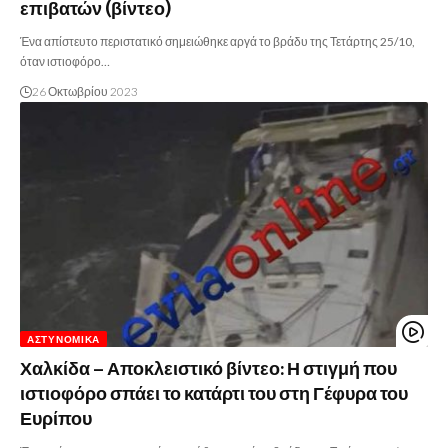
επιβατών (βίντεο)
Ένα απίστευτο περιστατικό σημειώθηκε αργά το βράδυ της Τετάρτης 25/10,
όταν ιστιοφόρο…
26 Οκτωβρίου 2023
ΑΣΤΥΝΟΜΙΚΆ
Χαλκίδα – Αποκλειστικό βίντεο: Η στιγμή που
ιστιοφόρο σπάει το κατάρτι του στη Γέφυρα του
Ευρίπου