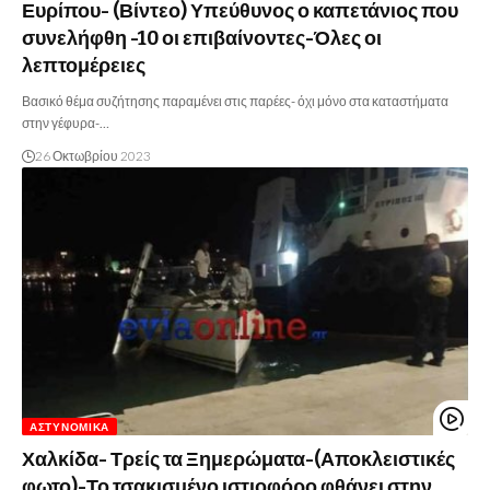
Ευρίπου- (Βίντεο) Υπεύθυνος ο καπετάνιος που
συνελήφθη -10 οι επιβαίνοντες-Όλες οι
λεπτομέρειες
Βασικό θέμα συζήτησης παραμένει στις παρέες- όχι μόνο στα καταστήματα
στην γέφυρα-…
26 Οκτωβρίου 2023
ΑΣΤΥΝΟΜΙΚΆ
Χαλκίδα- Τρείς τα Ξημερώματα-(Αποκλειστικές
φωτο)-Το τσακισμένο ιστιοφόρο φθάνει στην