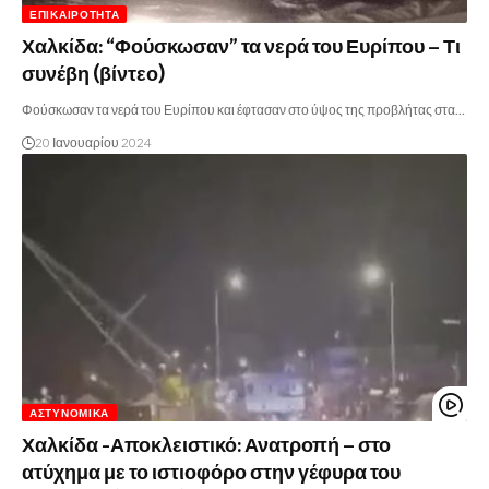
ΕΠΙΚΑΙΡΌΤΗΤΑ
Χαλκίδα: “Φούσκωσαν” τα νερά του Ευρίπου – Τι
συνέβη (βίντεο)
Φούσκωσαν τα νερά του Ευρίπου και έφτασαν στο ύψος της προβλήτας στα…
20 Ιανουαρίου 2024
ΑΣΤΥΝΟΜΙΚΆ
Χαλκίδα -Αποκλειστικό: Ανατροπή – στο
ατύχημα με το ιστιοφόρο στην γέφυρα του