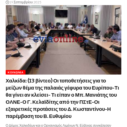
19 Σεπτεμβρίου 2025
ΚΟΙΝΩΝΊΑ
Χαλκίδα: (13 βίντεο) Οι τοποθετήσεις για το
μείζων θέμα της παλαιάς γέφυρα του Ευρίπου-Τι
θα γίνει αν κλείσει- Τι είπαν ο Μπ. Μανιάτης του
ΟΛΝΕ-Ο Γ. Κελαϊδίτης από την ΠΣτΕ-Οι
εξαιρετικές προτάσεις του Δ. Κωσταντίνου-Η
παρέμβαση του Β. Ευθυμίου
Ο Δήμος Χαλκιδέων και ο Οργανισμός Λιμένων Ν. Εύβοιας συγκάλεσαν