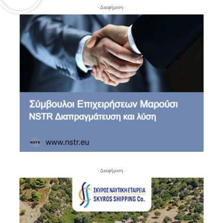
- Διαφήμιση -
- Διαφήμιση -