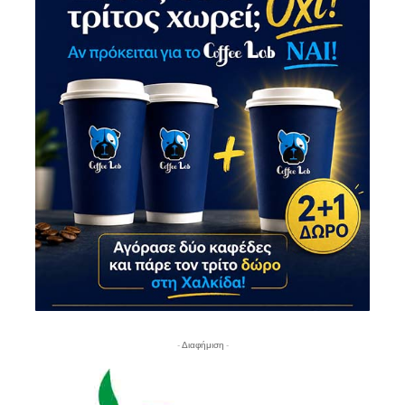
- Διαφήμιση -