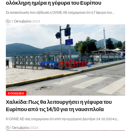
ολόκληρη ημέρα η γέφυρα του Ευρίπου
Σε ανακοίνωση που εξέδωσε η ΟΛΝΕ ΑΕ ενημερώνει ότι η Γέφυρα του…
23 Οκτωβρίου 2024
ΚΟΙΝΩΝΊΑ
Χαλκίδα: Πως θα λειτουργήσει η γέφυρα του
Ευρίπου από τις 14/10 για τη ναυσιπλοΐα
Η ΟΛΝΕ ΑΕ σας ενημερώνει ότι από την ερχόμενη Δευτέρα 14.10.2024 η…
7 Οκτωβρίου 2024