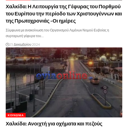
Χαλκίδα: Η Λειτουργία της Γέφυρας του Πορθμού
του Ευρίπου την περίοδο των Χριστουγέννων και
της Πρωτοχρονιάς -Οι ημέρες
Σύμφωνα με ανακοίνωση του Οργανισμού Λιμένων Νομού Ευβοίας η
συρταρωτή γέφυρα του…
25 Δεκεμβρίου 2024
ΚΟΙΝΩΝΊΑ
Χαλκίδα: Ανοιχτή για οχήματα και πεζούς