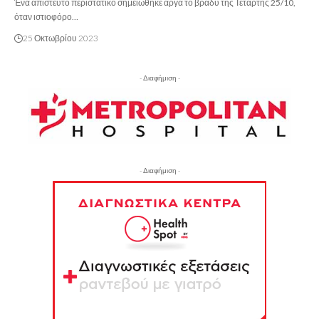
Ένα απίστευτο περιστατικό σημειώθηκε αργά το βράδυ της Τετάρτης 25/10,
όταν ιστιοφόρο…
25 Οκτωβρίου 2023
- Διαφήμιση -
- Διαφήμιση -