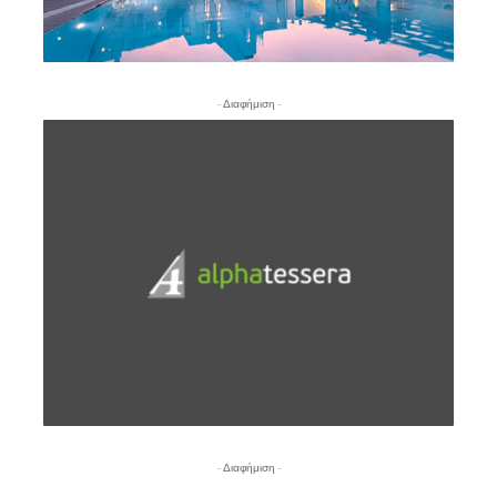
- Διαφήμιση -
- Διαφήμιση -