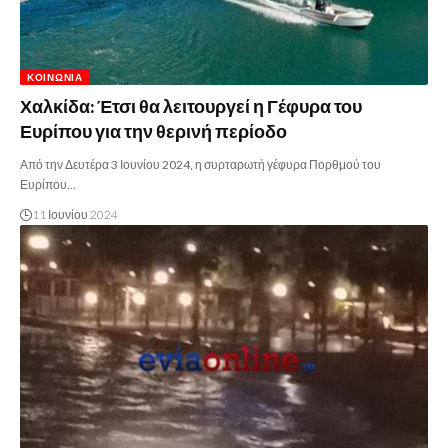
ΚΟΙΝΩΝΊΑ
Χαλκίδα: Έτσι θα λειτουργεί η Γέφυρα του
Ευρίπου για την θερινή περίοδο
Από την Δευτέρα 3 Ιουνίου 2024, η συρταρωτή γέφυρα Πορθμού του
Ευρίπου…
11 Ιουνίου 2024