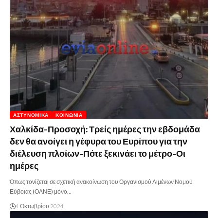
ΑΣΤΥΝΟΜΙΚΆ
ΚΟΙΝΩΝΊΑ
Χαλκίδα-Προσοχή: Τρείς ημέρες την εβδομάδα
δεν θα ανοίγει η γέφυρα του Ευρίπου για την
διέλευση πλοίων-Πότε ξεκινάει το μέτρο-Οι
ημέρες
Όπως τονίζεται σε σχετική ανακοίνωση του Οργανισμού Λιμένων Νομού
Εύβοιας (ΟΛΝΕ) μόνο…
4 Οκτωβρίου 2024