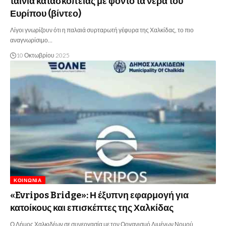
ταινία κατασκοπείας με φόντο τα νερά του
Ευρίπου (βίντεο)
Λίγοι γνωρίζουν ότι η παλαιά συρταρωτή γέφυρα της Χαλκίδας, το πιο
αναγνωρίσιμο…
10 Οκτωβρίου 2025
ΚΟΙΝΩΝΊΑ
«Evripos Bridge»: Η έξυπνη εφαρμογή για
κατοίκους και επισκέπτες της Χαλκίδας
Ο Δήμος Χαλκιδέων σε συνεργασία με τον Οργανισμό Λιμένων Νομού