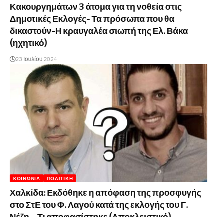
Κακουργημάτων 3 άτομα για τη νοθεία στις
Δημοτικές Εκλογές- Τα πρόσωπα που θα
δικαστούν-Η κραυγαλέα σιωπή της Ελ. Βάκα
(ηχητικό)
23 Ιουλίου 2024
ΚΟΙΝΩΝΊΑ
ΠΟΛΙΤΙΚΉ
Χαλκίδα: Εκδόθηκε η απόφαση της προσφυγής
στο ΣτΕ του Φ. Λαγού κατά της εκλογής του Γ.