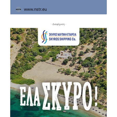
- Διαφήμιση -