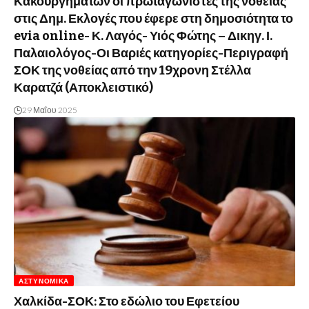
Κακουργημάτων οι πρωταγωνιστές της νοθείας
στις Δημ. Εκλογές που έφερε στη δημοσιότητα το
evia online- Κ. Λαγός- Υιός Φώτης – Δικηγ. Ι.
Παλαιολόγος-Οι Βαριές κατηγορίες-Περιγραφή
ΣΟΚ της νοθείας από την 19χρονη Στέλλα
Καρατζά (Αποκλειστικό)
29 Μαΐου 2025
ΑΣΤΥΝΟΜΙΚΆ
Χαλκίδα-ΣΟΚ: Στο εδώλιο του Εφετείου