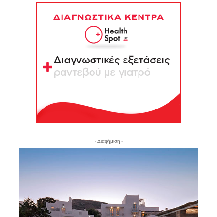
- Διαφήμιση -