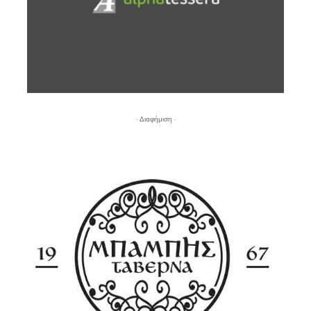
- Διαφήμιση -