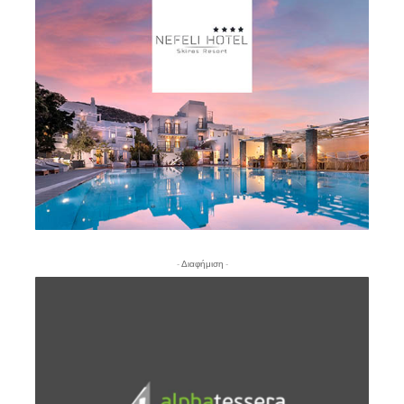
- Διαφήμιση -