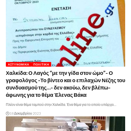
ΑΣΤΥΝΟΜΙΚΆ
ΠΟΛΙΤΙΚΉ
Χαλκίδα: Ο Λαγός “με την γίδα στον ώμο”- Ο
γραφολόγος -Το βίντεο και ο επιλαχών Νέζης του
συνδυασμού της…- δεν ακούω, δεν βλέπω-
άφωνης για το θέμα Έλενας Βάκα
Πλέον είναι θέμα ταμπού στην Χαλκίδα. Ένα θέμα για το οποίο υπάρχει…
18 Δεκεμβρίου 2023