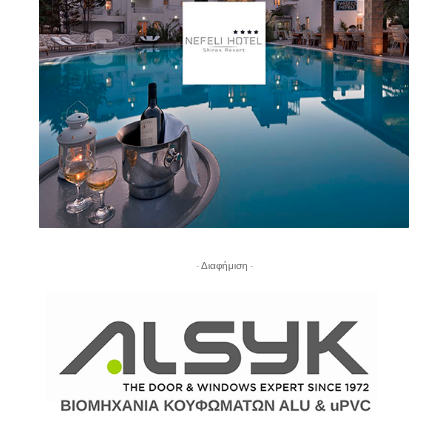
- Διαφήμιση -