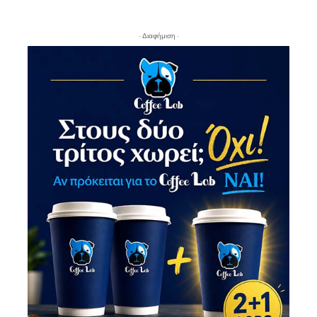
- Διαφήμιση -