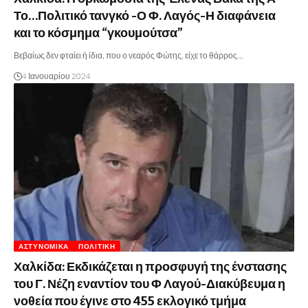
Το…Πολιτικό τανγκό -Ο Φ. Λαγός-Η διαφάνεια
και το κόσμημα “γκουμούτσα”
Βεβαίως δεν φταίει ή ίδια, που ο νεαρός Φώτης, είχε το θάρρος…
4 Ιανουαρίου 2024
ΑΣΤΥΝΟΜΙΚΆ
ΠΟΛΙΤΙΚΉ
Χαλκίδα: Εκδικάζεται η προσφυγή της ένστασης
του Γ. Νέζη εναντίον του Φ Λαγού-Διακύβευμα η
νοθεία που έγινε στο 455 εκλογικό τμήμα