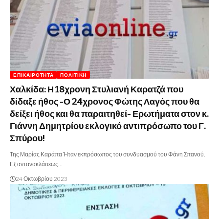
ΕΠΙΚΑΙΡΌΤΗΤΑ
ΠΟΛΙΤΙΚΉ
Χαλκίδα: Η 18χρονη Στυλιανή Καρατζά που
δίδαξε ήθος -Ο 24χρονος Φώτης Λαγός που θα
δείξει ήθος και θα παραιτηθεί- Ερωτήματα στον κ.
Γιάννη Δημητρίου εκλογικό αντιπρόσωπο του Γ.
Σπύρου!
Της Μαρίας Καράπα Ήταν εκπρόσωπος του συνδυασμού του Φάνη Σπανού.
Εξ αντανακλάσεως…
24 Οκτωβρίου 2023