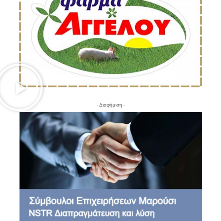
- Διαφήμιση -