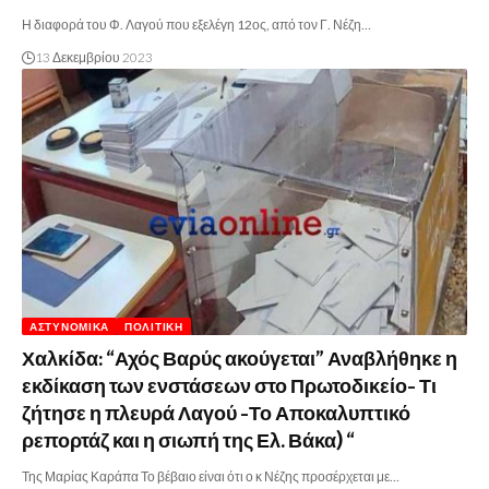
Η διαφορά του Φ. Λαγού που εξελέγη 12ος, από τον Γ. Νέζη…
13 Δεκεμβρίου 2023
ΑΣΤΥΝΟΜΙΚΆ
ΠΟΛΙΤΙΚΉ
Χαλκίδα: “Αχός Βαρύς ακούγεται” Αναβλήθηκε η
εκδίκαση των ενστάσεων στο Πρωτοδικείο- Τι
ζήτησε η πλευρά Λαγού -Το Αποκαλυπτικό
ρεπορτάζ και η σιωπή της Ελ. Βάκα) “
Της Μαρίας Καράπα Το βέβαιο είναι ότι ο κ Νέζης προσέρχεται με…