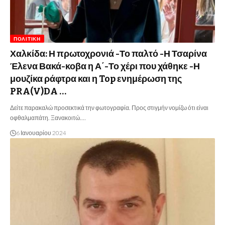
ΠΟΛΙΤΙΚΉ
Χαλκίδα: Η πρωτοχρονιά -Το παλτό -Η Τσαρίνα
Έλενα Βακά-κοβα η Α΄-Το χέρι που χάθηκε -Η
μουζίκα ράφτρα και η Top ενημέρωση της
PRA(V)DA …
Δείτε παρακαλώ προσεκτικά την φωτογραφία. Προς στιγμήν νομίζω ότι είναι
οφθαλμαπάτη. Ξανακοιτώ.…
6 Ιανουαρίου 2024