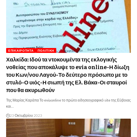
ΕΠΙΚΑΙΡΌΤΗΤΑ
ΠΟΛΙΤΙΚΉ
Χαλκίδα: Ιδού τα ντοκουμέντα της εκλογικής
νοθείας που αποκάλυψε το evia online-Η δίωξη
του Κων/νου Λαγού-Το δεύτερο πρόσωπο με το
στυλό-Ο υιός-Η σιωπή της Ελ. Βάκα-Οι σταυροί
που θα ακυρωθούν
Της Μαρίας Καράπα Το eviaonline το πρώτο ειδησεογραφικό site της Εύβοιας
και…
23 Οκτωβρίου 2023