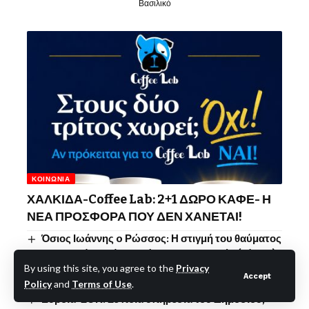
Βασιλικό
ΚΟΙΝΩΝΊΑ
ΧΑΛΚΙΔΑ-Coffee Lab: 2+1 ΔΩΡΟ ΚΑΦΕ- Η
ΝΕΑ ΠΡΟΣΦΟΡΑ ΠΟΥ ΔΕΝ ΧΑΝΕΤΑΙ!
Όσιος Ιωάννης o Ρώσσος: Η στιγμή του θαύματος
με την βροχή, εν μέσω καύσωνα και φωτιάς (Βίντεο)-
By using this site, you agree to the
Privacy
Η δέηση-Η διάσωση του Προκοπίου και του Ιερού
Accept
Σκηνώματος-Η εικόνα του Θαύματος
Policy
and
Terms of Use
.
Εύβοια-ΣΟΚ: Σε ποια υπηρεσία του Δημοσίου,