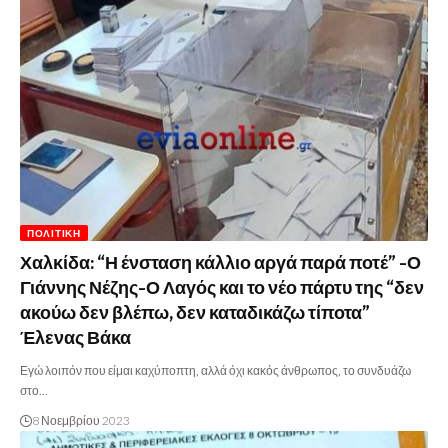
ΠΟΛΙΤΙΚΉ
Χαλκίδα: “Η ένσταση κάλλιο αργά παρά ποτέ” -Ο
Γιάννης Νέζης-Ο Λαγός και το νέο πάρτυ της “δεν
ακούω δεν βλέπω, δεν καταδικάζω τίποτα”
Έλενας Βάκα
Εγώ λοιπόν που είμαι καχύποπτη, αλλά όχι κακός άνθρωπος, το συνδυάζω
στο…
8 Νοεμβρίου 2023