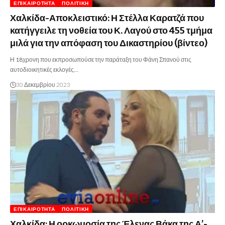
ΕΠΙΚΑΙΡΌΤΗΤΑ
ΠΟΛΙΤΙΚΉ
Χαλκίδα-Αποκλειστικό: Η Στέλλα Καρατζά που
κατήγγειλε τη νοθεία του Κ. Λαγού στο 455 τμήμα
μιλά για την απόφαση του Δικαστηρίου (βίντεο)
Η 18χρονη που εκπροσωπούσε την παράταξη του Φάνη Σπανού στις
αυτοδιοικητικές εκλογές…
30 Δεκεμβρίου 2023
ΕΠΙΚΑΙΡΌΤΗΤΑ
ΠΟΛΙΤΙΚΉ
Χαλκίδα: Η ορκωμοσία της Έλενας Βάκα της Α’-